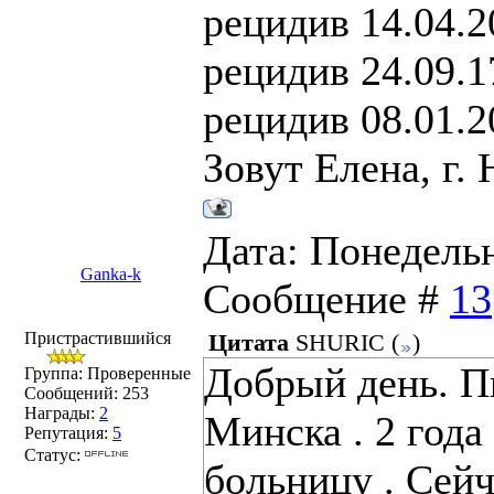
рецидив 14.04.2
рецидив 24.09.1
рецидив 08.01.2
Зовут Елена, г.
Дата: Понедельни
Ganka-k
Сообщение #
13
Пристрастившийся
Цитата
SHURIC
(
)
Добрый день. П
Группа: Проверенные
Сообщений:
253
Награды:
2
Минска . 2 года
Репутация:
5
Статус:
больницу . Сейч