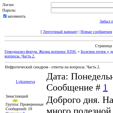
Логин:
Пароль:
запомнить
Забыл 
[
Ленточный вариант
|
Новые сообщения
Страница
Гемодиализ форум. Жизнь вопреки ХПН.
»
Болезни почек у д
вопросы. Часть 2.
Нефротический синдром - ответы на вопросы. Часть 2.
Дата: Понедельни
Lvkorneeva
Сообщение #
1
Зачастивший
Доброго дня. Н
Группа: Проверенные
много полезной
Сообщений:
19