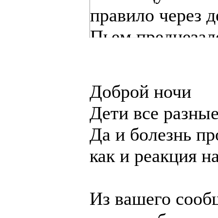
правило через д
Пьем преднезало
Подскажите пож
в попе , не сек
Доброй ночи
только с мультик
Дети все разные
бегает , кричит
Да и болезнь пр
противоположно
как и реакция н
кажется что вот 
просится на рук
Из вашего сооб
играет . Подска