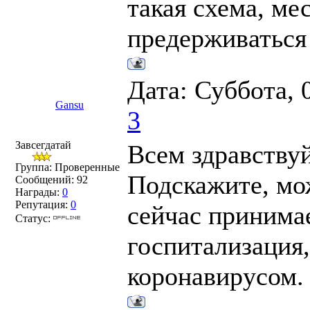
такая схема, ме
предерживаться 
Дата: Суббота, 
Gansu
3
Завсегдатай
Всем здравствуй
Группа: Проверенные
Подскажите, мо
Сообщений:
92
Награды:
0
Репутация:
0
сейчас принимае
Статус:
госпитализация,
коронавирусом.