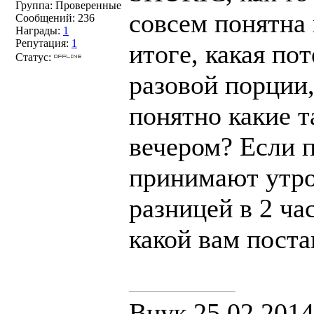
Группа: Проверенные
совсем понятна 
Сообщений:
236
Награды:
1
Репутация:
1
итоге, какая по
Статус:
разовой порции,
понятно какие т
вечером? Если п
принимают утром
разницей в 2 час
какой вам поста
Внук 25.02.2014