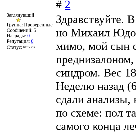
#
2
Заглянувший
Здравствуйте. В
Группа: Проверенные
но Михаил Юдов
Сообщений:
5
Награды:
0
Репутация:
0
мимо, мой сын 
Статус:
преднизалоном, 
синдром. Вес 18 
Неделю назад (6
сдали анализы, 
по схеме: пол т
самого конца ле