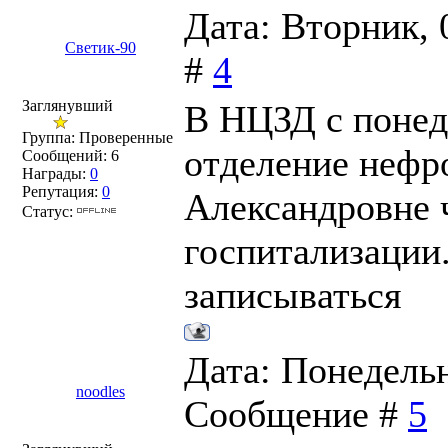
Дата: Вторник, 
Светик-90
#
4
Заглянувший
В НЦЗД с понед
Группа: Проверенные
отделение нефр
Сообщений:
6
Награды:
0
Репутация:
0
Александровне 
Статус:
госпитализации.
записываться
Дата: Понедельни
noodles
Сообщение #
5