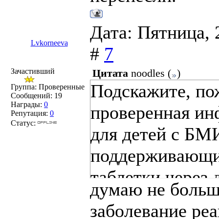
Дата: Пятница, 
Lvkorneeva
#
7
Зачастивший
Цитата
noodles
(
)
Подскажите, пож
Группа: Проверенные
Сообщений:
19
Награды:
0
проверенная ин
Репутация:
0
Статус:
для детей с БМ
поддерживающий
таблетки через 
думаю не больш
избежание реци
заболевание реа