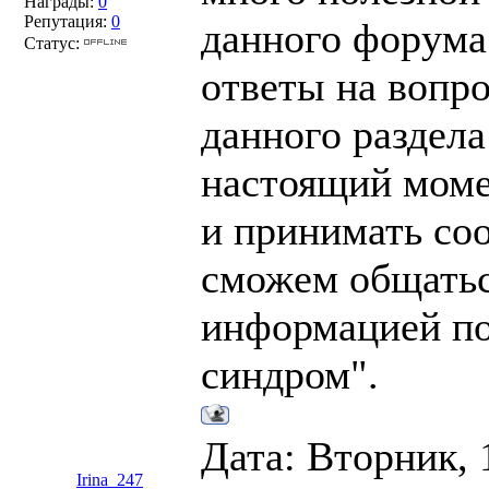
Награды:
0
Репутация:
0
данного форума
Статус:
ответы на вопр
данного раздела
настоящий моме
и принимать со
сможем общатьс
информацией по
синдром".
Дата: Вторник, 
Irina_247