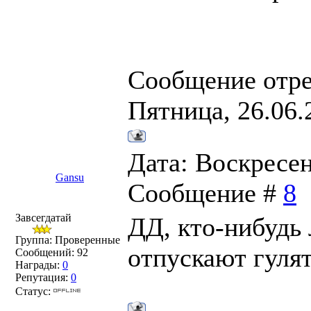
улицу выходить
иммуносупресси
Сообщение отр
Пятница, 26.06.
Дата: Воскресень
Gansu
Сообщение #
8
Завсегдатай
ДД, кто-нибудь 
Группа: Проверенные
отпускают гуля
Сообщений:
92
Награды:
0
Репутация:
0
Статус: