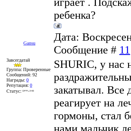
играет . Подска
ребенка?
Дата: Воскресень
Gansu
Сообщение #
11
Завсегдатай
SHURIC, у нас н
Группа: Проверенные
раздражительны
Сообщений:
92
Награды:
0
Репутация:
0
закатывал. Все 
Статус:
реагирует на ле
гормоны, стал б
нами мальчик л