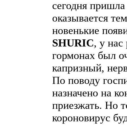
сегодня пришла
оказывается те
новенькие появи
SHURIC
, у нас
гормонах был о
капризный, нер
По поводу госпи
назначено на кон
приезжать. Но т
короновирус буд