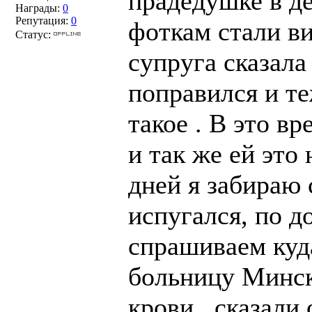
прадедушке в д
Награды:
0
Репутация:
0
фоткам стали в
Статус:
супруга сказала 
поправился и те
такое . В это в
и так же ей это
дней я забираю 
испугался, по д
спрашиваем куда
больницу Минск
крови , сказали