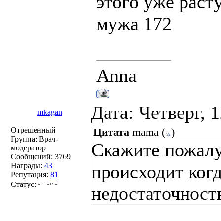
этого уже раст
мужа 172
Anna
Дата: Четверг, 
mkagan
Отрешенный
Цитата
mama
(
)
Группа: Врач-
Скажите пожалуй
модератор
Сообщений:
3769
Награды:
43
происходит когд
Репутация:
81
Статус:
недостаточност