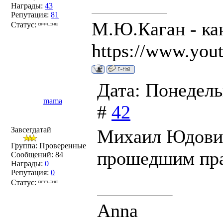
Награды:
43
Репутация:
81
М.Ю.Каган - ка
Статус:
https://www.you
Дата: Понедель
mama
#
42
Завсегдатай
Михаил Юдович
Группа: Проверенные
прошедшим пра
Сообщений:
84
Награды:
0
Репутация:
0
Статус:
Anna