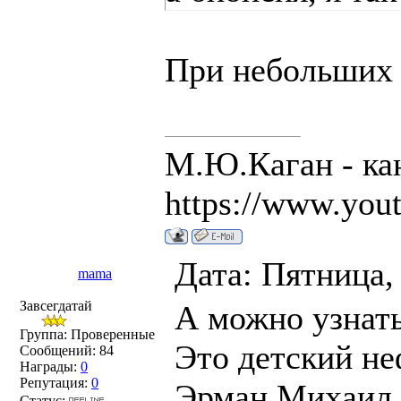
При небольших 
М.Ю.Каган - ка
https://www.you
Дата: Пятница,
mama
Завсегдатай
А можно узнать
Группа: Проверенные
Это детский не
Сообщений:
84
Награды:
0
Репутация:
0
Эрман Михаил 
Статус: