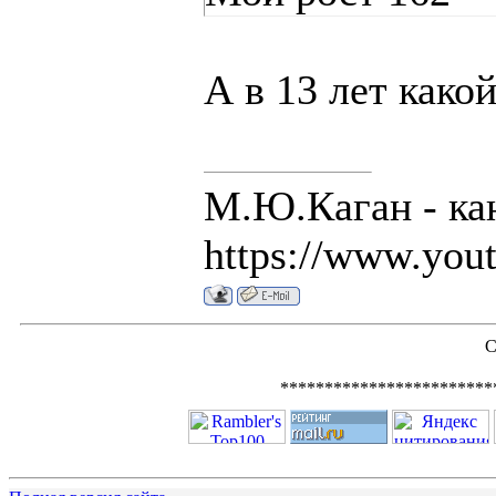
А в 13 лет како
М.Ю.Каган - ка
https://www.you
С
************************