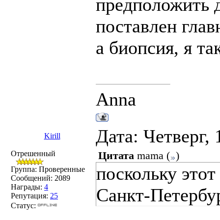
предположить д
поставлен гла
а биопсия, я та
Anna
Дата: Четверг, 
Kirill
Отрешенный
Цитата
mama
(
)
поскольку этот
Группа: Проверенные
Сообщений:
2089
Награды:
4
Санкт-Петербур
Репутация:
25
Статус: