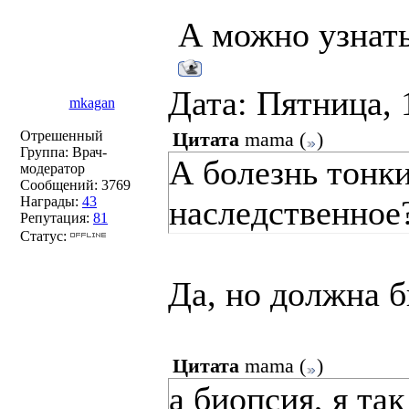
А можно узнать
Дата: Пятница, 
mkagan
Отрешенный
Цитата
mama
(
)
Группа: Врач-
А болезнь тонки
модератор
Сообщений:
3769
Награды:
43
наследственное
Репутация:
81
Статус:
Да, но должна б
Цитата
mama
(
)
а биопсия, я та