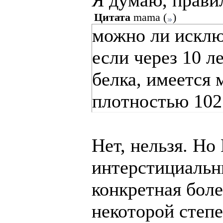
Я думаю, прави
Цитата
mama
(
)
можно ли исклю
если через 10 л
белка, имеется 
плотностью 102
Нет, нельзя. Н
интерстициальны
конкретная боле
некоторой степ