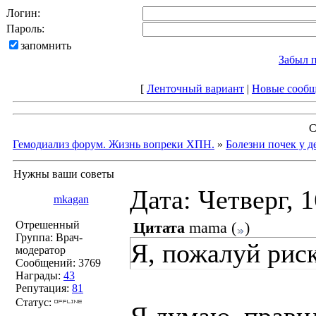
Логин:
Пароль:
запомнить
Забыл 
[
Ленточный вариант
|
Новые сооб
С
Гемодиализ форум. Жизнь вопреки ХПН.
»
Болезни почек у д
Нужны ваши советы
Дата: Четверг, 
mkagan
Отрешенный
Цитата
mama
(
)
Группа: Врач-
Я, пожалуй рис
модератор
Сообщений:
3769
Награды:
43
Репутация:
81
Статус: