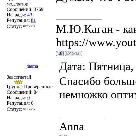
модератор
Сообщений:
3769
Награды:
43
Репутация:
81
М.Ю.Каган - ка
Статус:
https://www.you
Дата: Пятница,
mama
Завсегдатай
Спасибо большо
Группа: Проверенные
немножко опти
Сообщений:
84
Награды:
0
Репутация:
0
Статус:
Anna