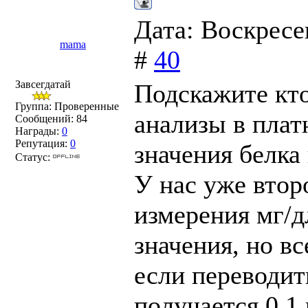
Дата: Воскресе
mama
#
40
Завсегдатай
Подскажите кт
Группа: Проверенные
анализы в плат
Сообщений:
84
Награды:
0
Репутация:
0
значения белка
Статус:
У нас уже втор
измерения мг/д
значения, но вс
если переводит
получается 0,1 