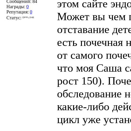
этом сайте энд
Сообщений:
84
Награды:
0
Репутация:
0
Может вы чем 
Статус:
отставание дет
есть почечная 
от самого поче
что моя Саша са
рост 150). Поч
обследование н
какие-либо дей
цикл уже устан