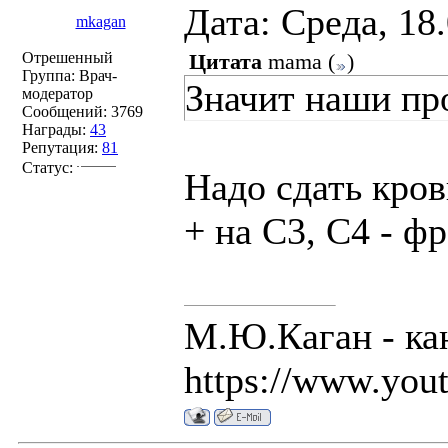
Дата: Среда, 18
mkagan
Отрешенный
Цитата
mama
(
)
Группа: Врач-
Значит наши про
модератор
Сообщений:
3769
Награды:
43
Репутация:
81
Статус:
Надо сдать кро
+ на С3, С4 - ф
М.Ю.Каган - ка
https://www.you