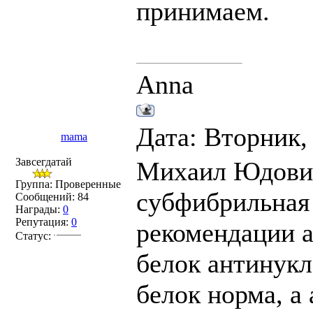
принимаем.
Anna
Дата: Вторник,
mama
Завсегдатай
Михаил Юдович,
Группа: Проверенные
субфибрильная 
Сообщений:
84
Награды:
0
Репутация:
0
рекомендации а
Статус:
белок антинук
белок норма, а 