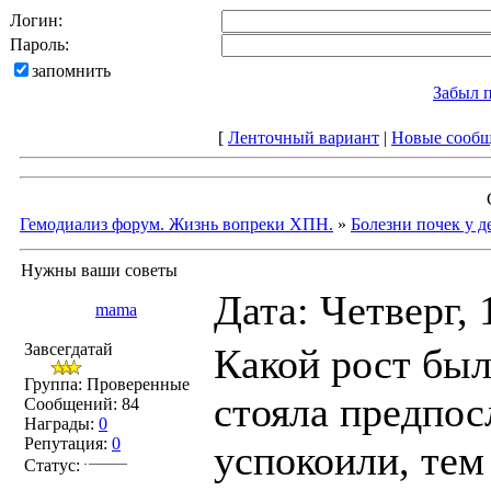
Логин:
Пароль:
запомнить
Забыл 
[
Ленточный вариант
|
Новые сооб
Гемодиализ форум. Жизнь вопреки ХПН.
»
Болезни почек у д
Нужны ваши советы
Дата: Четверг, 
mama
Завсегдатай
Какой рост был
Группа: Проверенные
стояла предпо
Сообщений:
84
Награды:
0
Репутация:
0
успокоили, тем
Статус: