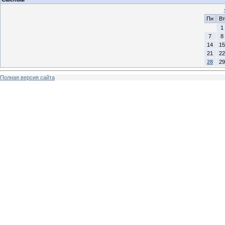
Пн
Вт
1
7
8
14
15
21
22
28
29
Полная версия сайта