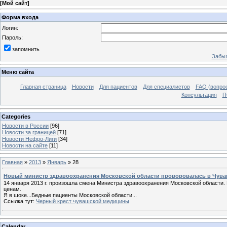
[
Мой сайт
]
Форма входа
Логин:
Пароль:
запомнить
Забыл
Меню сайта
Главная страница
Новости
Для пациентов
Для специалистов
FAQ (вопрос
Консультация
П
Categories
Новости в России
[96]
Новости за границей
[71]
Новости Нефро-Лиги
[34]
Новости на сайте
[11]
Главная
»
2013
»
Январь
»
28
Новый министр здравоохранения Московской области проворовалась в Чув
14 января 2013 г. произошла смена Министра здравоохранения Московской области.
ценам.
Я в шоке...Бедные пациенты Московской области...
Ссылка тут:
Черный крест чувашской медицины
Calendar