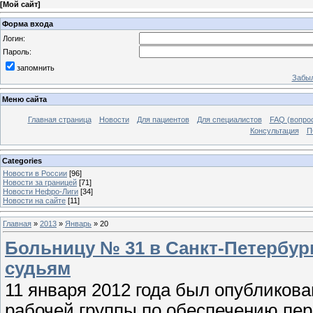
[
Мой сайт
]
Форма входа
Логин:
Пароль:
запомнить
Забыл
Меню сайта
Главная страница
Новости
Для пациентов
Для специалистов
FAQ (вопрос
Консультация
П
Categories
Новости в России
[96]
Новости за границей
[71]
Новости Нефро-Лиги
[34]
Новости на сайте
[11]
Главная
»
2013
»
Январь
»
20
Больницу № 31 в Санкт-Петербург
судьям
11 января 2012 года был опубликов
рабочей группы по обеспечению пер