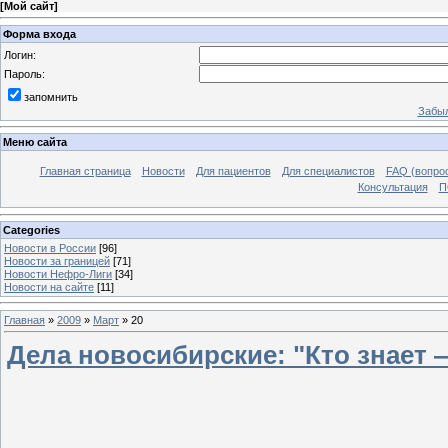
[
Мой сайт
]
Форма входа
Логин:
Пароль:
запомнить
Забыл
Меню сайта
Главная страница
Новости
Для пациентов
Для специалистов
FAQ (вопрос
Консультация
П
Categories
Новости в России
[96]
Новости за границей
[71]
Новости Нефро-Лиги
[34]
Новости на сайте
[11]
Главная
»
2009
»
Март
»
20
Дела новосибирские: "Кто знает 