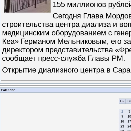
155 миллионов рубле
Сегодня Глава Мордо
строительства центра диализа и во
медицинским оборудованием с ген
Кеа» Германом Мельниковым, его за
директором представительства «Фр
сообщает пресс-служба Главы РМ.
Открытие диализного центра в Сар
Calendar
Пн
Вт
2
3
9
10
16
17
23
24