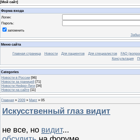
[
Мой сайт
]
Форма входа
Логин:
Пароль:
запомнить
Забыл
Меню сайта
Главная страница
Новости
Для пациентов
Для специалистов
FAQ (вопрос
Консультация
П
Categories
Новости в России
[96]
Новости за границей
[71]
Новости Нефро-Лиги
[34]
Новости на сайте
[11]
Главная
»
2009
»
Март
»
05
Искусственный глаз видит
не все, но
видит
...
обсудить
на форуме