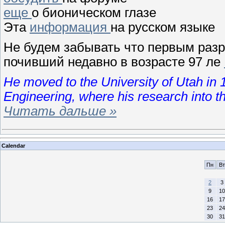
еще
о бионическом глазе
Эта
информация
на русском языке
Не будем забывать что первым разр
почивший недавно в возрасте 97 ле
He moved to the University of Utah in 1
Engineering, where his research into the
Читать дальше »
Calendar
Пн
Вт
2
3
9
10
16
17
23
24
30
31