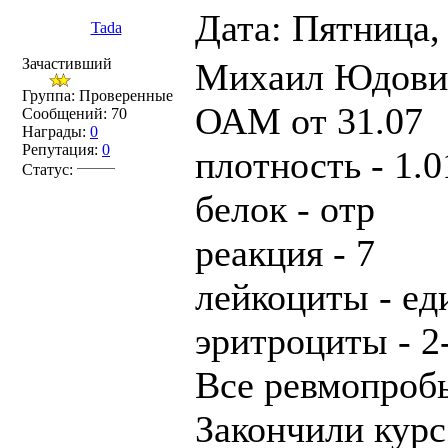
Дата: Пятница,
Tada
Зачастивший
Михаил Юдович
Группа: Проверенные
ОАМ от 31.07
Сообщений:
70
Награды:
0
Репутация:
0
плотность - 1.0
Статус:
белок - отр
реакция - 7
лейкоциты - ед
эритроциты - 2
Все ревмопробы
Закончили курс