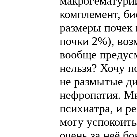
макрогематури
комплемент, би
размеры почек 
почки 2%), воз
вообще предус
нельзя? Хочу п
не размытые ди
нефропатия. М
психиатра, и ре
могу успокоитьс
очень за неё бо