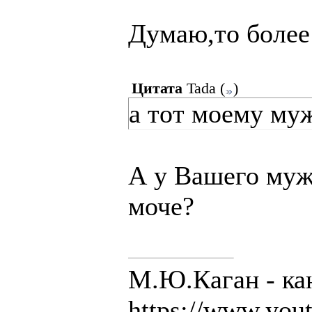
Думаю,то более
Цитата
Tada
(
)
а тот моему му
А у Вашего муж
моче?
М.Ю.Каган - ка
https://www.you