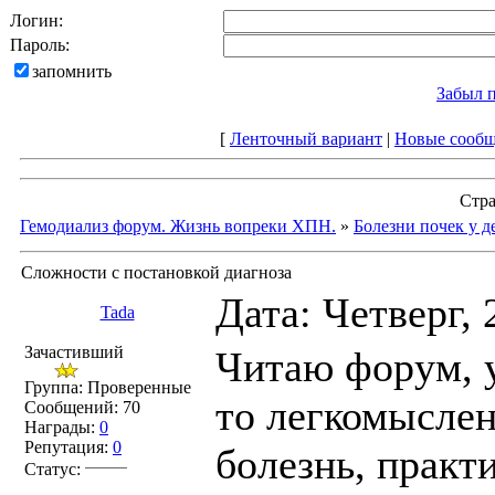
Логин:
Пароль:
запомнить
Забыл 
[
Ленточный вариант
|
Новые сооб
Стр
Гемодиализ форум. Жизнь вопреки ХПН.
»
Болезни почек у д
Сложности с постановкой диагноза
Дата: Четверг, 
Tada
Зачастивший
Читаю форум, у
Группа: Проверенные
то легкомысле
Сообщений:
70
Награды:
0
Репутация:
0
болезнь, практи
Статус: