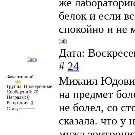
же лаборатори
белок и если в
спокойно и не 
Дата: Воскресе
Tada
#
24
Зачастивший
Михаил Юдович
Группа: Проверенные
на предмет бол
Сообщений:
70
Награды:
0
Репутация:
0
не болел, со с
Статус:
сказала. что у 
мужа эритроцит