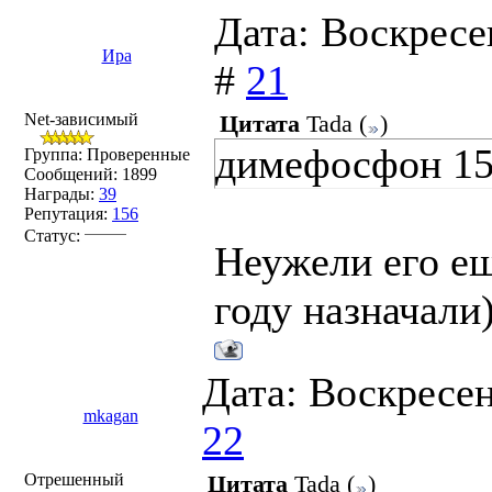
Дата: Воскресе
Ира
#
21
Net-зависимый
Цитата
Tada
(
)
димефосфон 1
Группа: Проверенные
Сообщений:
1899
Награды:
39
Репутация:
156
Статус:
Неужели его ещ
году назначали)
Дата: Воскресен
mkagan
22
Отрешенный
Цитата
Tada
(
)