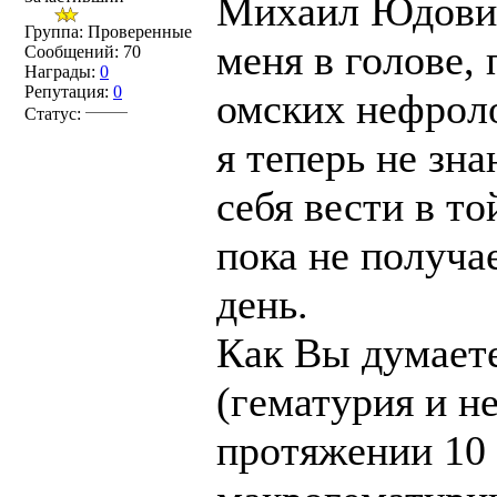
Михаил Юдович,
Группа: Проверенные
меня в голове,
Сообщений:
70
Награды:
0
Репутация:
0
омских нефроло
Статус:
я теперь не зна
себя вести в т
пока не получа
день.
Как Вы думаете
(гематурия и н
протяжении 10 л