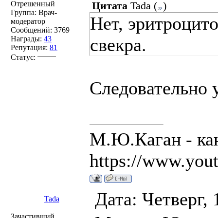
Отрешенный
Цитата
Tada
(
)
Группа: Врач-
Нет, эритроцито
модератор
Сообщений:
3769
Награды:
43
свекра.
Репутация:
81
Статус:
Следовательно 
М.Ю.Каган - ка
https://www.you
Дата: Четверг, 
Tada
Зачастивший