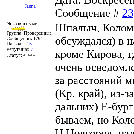
Janna
Сообщение #
23
Net-зависимый
Шпалыч, Коломн
Группа: Проверенные
обсуждался) в н
Сообщений:
1764
Награды:
16
Репутация:
71
кроме Кирова, г
Статус:
очень осведомле
за расстояний 
(Кр. край), из-з
дальних) Е-бург
бываем, но Кол
Н.Новгород, над