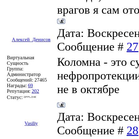
врагов я сам от
Дата: Воскресень
Алексей_Денисов
Сообщение #
27
Виртуальная
Коломна - это с
Сущность
Группа:
нефропротекции
Администратор
Сообщений:
27465
не в октябре
Награды:
69
Репутация:
202
Статус:
Дата: Воскресень
Vasiliy
Сообщение #
28