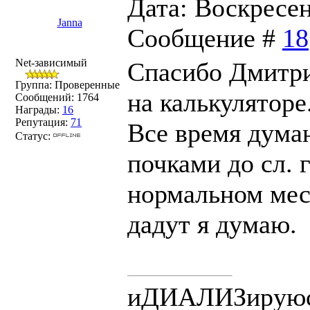
Дата: Воскресень
Janna
Сообщение #
18
Net-зависимый
Спасибо Дмитри
Группа: Проверенные
на калькуляторе
Сообщений:
1764
Награды:
16
Репутация:
71
Все время дума
Статус:
почками до сл. 
нормальном мест
дадут я думаю.
иДИАЛИЗирую