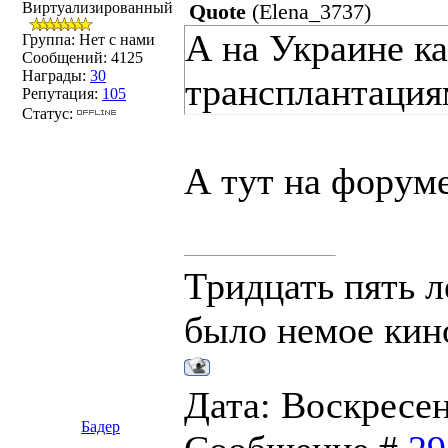
Виртуализированный
Quote
(
Elena_3737
)
А на Украине ка
Группа: Нет с нами
Сообщений:
4125
Награды:
30
трансплантация
Репутация:
105
Статус:
А тут на форуме
Тридцать пять л
было немое кино
Дата: Воскресень
Бадер