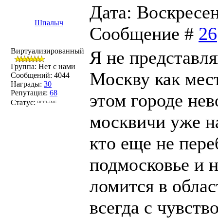
Дата: Воскресень
Шпалыч
Сообщение #
26
Виртуализированный
Я не представл
Группа: Нет с нами
Москву как мес
Сообщений:
4044
Награды:
30
Репутация:
68
этом городе не
Статус:
москвичи уже на
кто еще не пере
подмосковье и 
ломится в облас
всегда с чувств