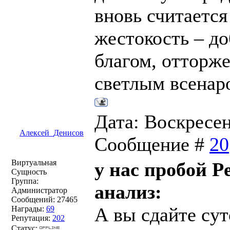
вновь считается
жестокость – до
благом, отторж
светлым всенар
Дата: Воскресень
Алексей_Денисов
Сообщение #
20
Виртуальная
у нас пробой Р
Сущность
Группа:
анализ:
Администратор
Сообщений:
27465
А вы сдайте су
Награды:
69
Репутация:
202
Статус: