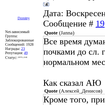
Дата: Воскресень
Dzmitry
Сообщение #
19
Net-зависимый
Quote
(
Janna
)
Группа:
Все время дума
Заблокированные
Сообщений:
1928
Награды:
23
почками до сл. 
Репутация:
49
Статус:
нормальном мес
Как сказал АЮ
Quote
(
Алексей_Денисов
)
Кроме того, пр