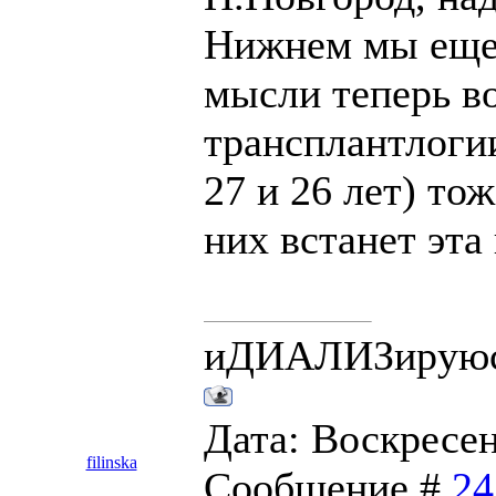
Нижнем мы еще 
мысли теперь во
трансплантлогии
27 и 26 лет) то
них встанет эта
иДИАЛИЗирую
Дата: Воскресень
filinska
Сообщение #
24