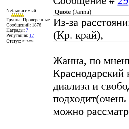
Сообщение #
29
Net-зависимый
Quote
(
Janna
)
Из-за расстоян
Группа: Проверенные
Сообщений:
1876
Награды:
7
(Кр. край),
Репутация:
17
Статус:
Жанна, по мнен
Краснодарский 
диализа и свобо
подходит(очень 
можно рассматр