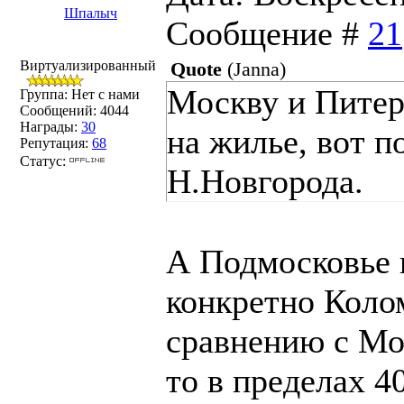
Шпалыч
Сообщение #
21
Виртуализированный
Quote
(
Janna
)
Москву и Питер 
Группа: Нет с нами
Сообщений:
4044
Награды:
30
на жилье, вот п
Репутация:
68
Статус:
Н.Новгорода.
А Подмосковье 
конкретно Коло
сравнению с Мо
то в пределах 4