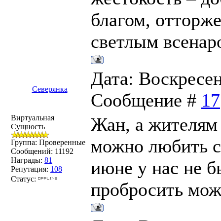
благом, отторж
светлым всенар
Дата: Воскресень
Северянка
Сообщение #
17
Виртуальная
Жан, а жителям 
Сущность
можно любить с
Группа: Проверенные
Сообщений:
11192
Награды:
81
июне у нас не б
Репутация:
108
Статус:
пробросить може