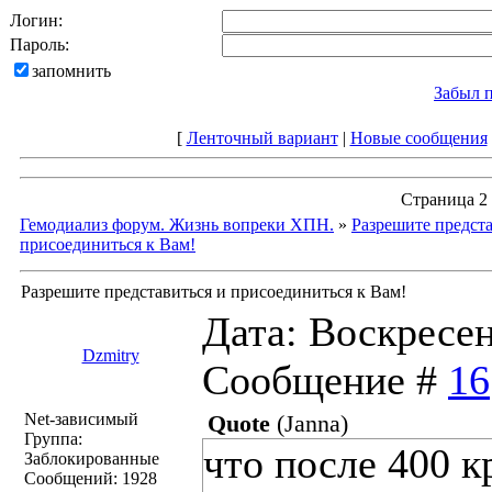
Логин:
Пароль:
запомнить
Забыл 
[
Ленточный вариант
|
Новые сообщения
Страница
2
Гемодиализ форум. Жизнь вопреки ХПН.
»
Разрешите предста
присоединиться к Вам!
Разрешите представиться и присоединиться к Вам!
Дата: Воскресень
Dzmitry
Сообщение #
16
Net-зависимый
Quote
(
Janna
)
Группа:
что после 400 к
Заблокированные
Сообщений:
1928