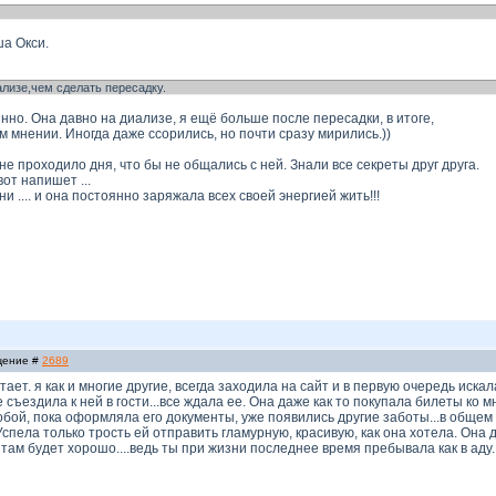
ша Окси.
лизе,чем сделать пересадку.
янно. Она давно на диализе, я ещё больше после пересадки, в итоге,
м мнении. Иногда даже ссорились, но почти сразу мирились.))
не проходило дня, что бы не общались с ней. Знали все секреты друг друга.
вот напишет ...
и .... и она постоянно заряжала всех своей энергией жить!!!
бщение #
2689
атает. я как и многие другие, всегда заходила на сайт и в первую очередь иска
не съездила к ней в гости...все ждала ее. Она даже как то покупала билеты ко 
собой, пока оформляла его документы, уже появились другие заботы...в общем н
Успела только трость ей отправить гламурную, красивую, как она хотела. Она
 там будет хорошо....ведь ты при жизни последнее время пребывала как в аду