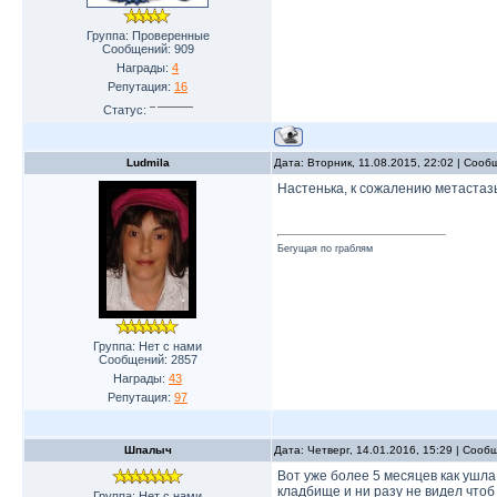
Группа: Проверенные
Сообщений:
909
Награды:
4
Репутация:
16
Статус:
Ludmila
Дата: Вторник, 11.08.2015, 22:02 | Соо
Настенька, к сожалению метастазы
Бегущая по граблям
Группа: Нет с нами
Сообщений:
2857
Награды:
43
Репутация:
97
Шпалыч
Дата: Четверг, 14.01.2016, 15:29 | Соо
Вот уже более 5 месяцев как ушла
кладбище и ни разу не видел чтоб
Группа: Нет с нами