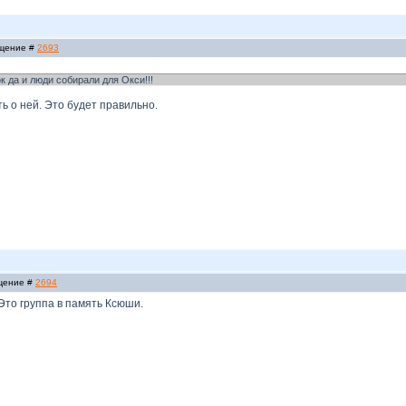
бщение #
2693
 да и люди собирали для Окси!!!
ь о ней. Это будет правильно.
бщение #
2694
Это группа в память Ксюши.