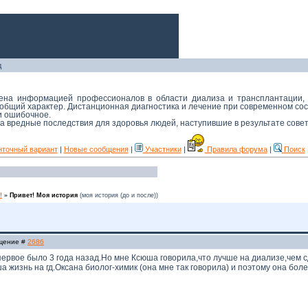
д
мена информацией профессионалов в области диализа и трансплантации,
й общий характер. Дистанционная диагностика и лечение при современном с
 и ошибочное.
 за вредные последствия для здоровья людей, наступившие в результате сове
нточный вариант
|
Новые сообщения
|
Участники
|
Правила форума
|
Поиск
!
»
Привет! Моя история
(моя история (до и после))
бщение #
2686
 первое было 3 года назад.Но мне Ксюша говорила,что лучше на диализе,чем с
а жизнь на гд.Оксана биолог-химик (она мне так говорила) и поэтому она бол