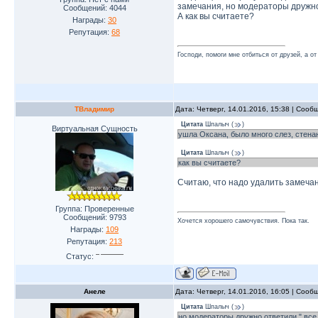
замечания, но модераторы дружно 
Сообщений:
4044
А как вы считаете?
Награды:
30
Репутация:
68
Господи, помоги мне отбиться от друзей, а от
ТВладимир
Дата: Четверг, 14.01.2016, 15:38 | Соо
Цитата
Шпалыч
(
)
Виртуальная Сущность
ушла Оксана, было много слез, стена
Цитата
Шпалыч
(
)
как вы считаете?
Cчитаю, что надо удалить замеча
Группа: Проверенные
Сообщений:
9793
Хочется хорошего самочувствия. Пока так.
Награды:
109
Репутация:
213
Статус:
Анеле
Дата: Четверг, 14.01.2016, 16:05 | Соо
Цитата
Шпалыч
(
)
но модераторы дружно ответили " все 