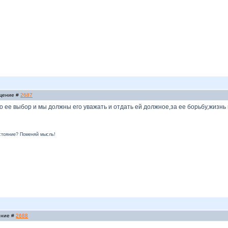
бщение #
2687
то ее выбор и мы должны его уважать и отдать ей должное,за ее борьбу,жизнь
стояние? Поменяй мысль!
ение #
2688