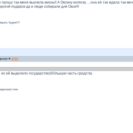
не прошу так меня выучила жизнь!! А Оксину коляску ....она её так ждала так 
рогой подарок да и люди собирали для Окси!!!
ирать будем!!!!
бщение #
2692
, их ей выделило государство(бОльшую часть средств).
ладкошерстная.