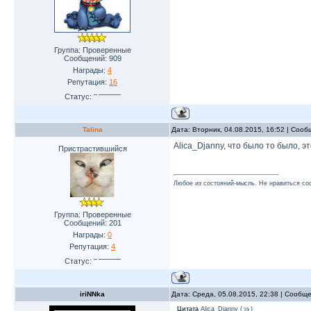
Группа: Проверенные
Сообщений:
909
Награды:
4
Репутация:
16
Статус:
Talina
Дата: Вторник, 04.08.2015, 16:52 | Соо
Alica_Djanny, что было то было, э
Пристрастившийся
Любое из состояний-мысль. Не нравиться со
Группа: Проверенные
Сообщений:
201
Награды:
0
Репутация:
4
Статус:
iriNNka
Дата: Среда, 05.08.2015, 22:38 | Сообщ
Цитата
Alica_Djanny
(
)