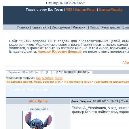
Пятница, 07.08.2026, 06:23
Приветствуем Вас
Гость
|
RSS
|
Sitemap-Forum
|
Sitemap-Website
Главная
|
Карта сайта
|
Информеры
|
Магазин
| |
Поиск
|
Регистрация
|
Вхо
Сайт "Жизнь вопреки ХПН" создан для образовательных целей, об
родственников. Медицинские советы врачей могут носить только самы
являются, выражают только их частное мнение, в том числе, возможно,
Владелец сайта,
Алексей Юрьевич Денисов
, не несет ответственности
[
Ле
180
Страница
180
из
183
«
1
2
…
178
179
181
182
183
»
Модератор форума:
,
,
мик
Мелисса
Анеле
Гемодиализ форум. Жизнь вопреки ХПН.
»
Не проходите мимо
»
Разрешите представиться
Привет! Моя история
Alica_Djanny
Дата: Вторник, 04.08.2015, 16:33 | Соо
Talina
,
A_Yessimova
, А ведь онко
Втянувшийся
фильтр.Кто это поймет,тому хорош