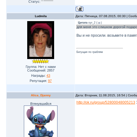
Статус:
Ludmila
Дата: Пятница, 07.08.2015, 00:30 | Соо
Цитата
syr_2
(
)
для меня это слишком дорогой подарок
Вы и не просили. возьмите в памят
Бегущая по граблям
Группа: Нет с нами
Сообщений:
2857
Награды:
43
Репутация:
97
Alica_Djanny
Дата: Вторник, 11.08.2015, 16:54 | Соо
http://ok.ru/group/52800048005213
Втянувшийся