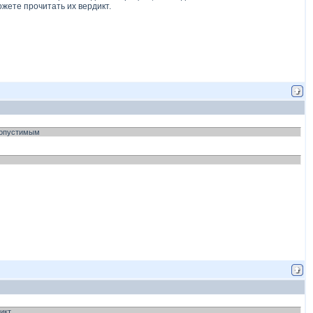
ожете прочитать их вердикт.
едопустимым
икт.