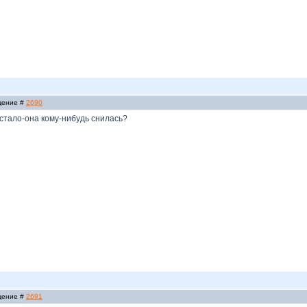
бщение #
2690
 стало-она кому-нибудь снилась?
бщение #
2691