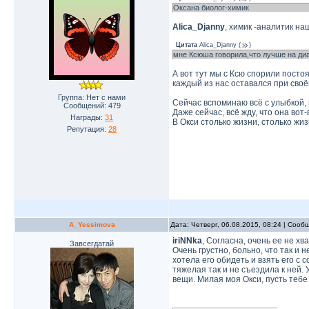
Оксана биолог-химик
Alica_Djanny
, химик -аналитик на
Цитата
Alica_Djanny
(
)
мне Ксюша говорила,что лучше на диа
А вот тут мы с Ксю спорили посто
каждый из нас оставался при своё
Группа: Нет с нами
Сейчас вспоминаю всё с улыбкой, 
Сообщений:
479
Даже сейчас, всё жду, что она вот-
Награды:
31
В Окси столько жизни, столько жизн
Репутация:
28
A_Yessimova
Дата: Четверг, 06.08.2015, 08:24 | Соо
iriNNka
, Согласна, очень ее не хв
Завсегдатай
Очень грустно, больно, что так и 
хотела его обидеть и взять его с 
тяжелая так и не съездила к ней. 
вещи. Милая моя Окси, пусть тебе