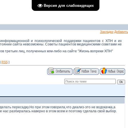
Версия для слабовидящих
Закладки
Добавить
 информационной и психологической поддержки пациентов с ХПН и их
остоянии сайта невозможны. Советы пациентов медицинскими советами не
тов третьих лиц, полученных кем-либо на сайте "Жизнь вопреки ХПН"
|
RSS
]
делать пересадку.Но при этом говорила,что диализ-это не водокачка,а
ее нас разбиралась наверно в этом всем и поэтому сделала свой выбор.