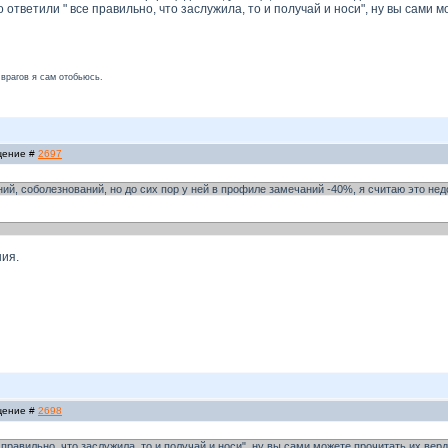
ответили " все правильно, что заслужила, то и получай и носи", ну вы сами м
 врагов я сам отобьюсь.
бщение #
2697
ний, соболезнований, но до сих пор у ней в профиле замечаний -40%, я считаю это н
ния.
бщение #
2698
правильно, что заслужила, то и получай и носи", ну вы сами можете прочитать их верд