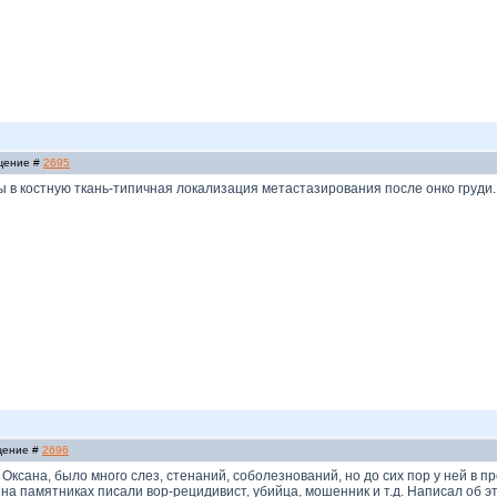
бщение #
2695
 в костную ткань-типичная локализация метастазирования после онко груди.
бщение #
2696
 Оксана, было много слез, стенаний, соболезнований, но до сих пор у ней в 
 на памятниках писали вор-рецидивист, убийца, мошенник и т.д. Написал об эт