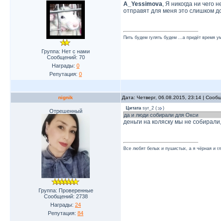
A_Yessimova
, Я никогда ни чего 
отправят для меня это слишком до
Пить будем гулять будем ...а придёт время ум
Группа: Нет с нами
Сообщений:
70
Награды:
0
Репутация:
0
nignik
Дата: Четверг, 06.08.2015, 23:14 | Соо
Цитата
syr_2
(
)
Отрешенный
да и люди собирали для Окси
деньги на коляску мы не собирали
Все любят белых и пушистых, а я чёрная и г
Группа: Проверенные
Сообщений:
2738
Награды:
24
Репутация:
84