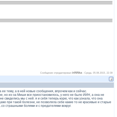
iriNNka
Сообщение отредактировал
-
Среда, 05.08.2015, 22:39
ла ее тему, а в ней новые сообщения, впрочем как и сейчас.
мне, но из-за Миши все приостановилось, у него не было ИИН, а она не
е свиделись мы с ней. я и себя теперь корю, что как узнала, что она
 даже при такой болезни, не позволяла себе какие то не красивые и старые
...со страшными болями и с предателями вокруг.