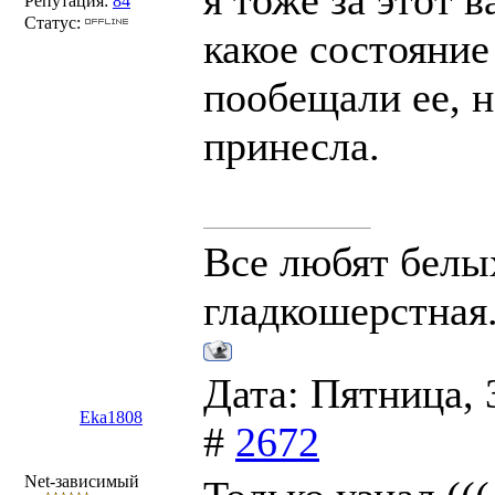
я тоже за этот 
Репутация:
84
Статус:
какое состояние
пообещали ее, н
принесла.
Все любят белых
гладкошерстная
Дата: Пятница, 
Eka1808
#
2672
Net-зависимый