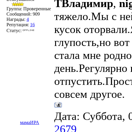
ТВладимир
,
ni
Группа: Проверенные
тяжело.Мы с не
Сообщений:
909
Награды:
4
Репутация:
16
кусок оторвали.
Статус:
глупость,но во
стала мне родн
день.Регулярно
отпустить.Прост
совсем другое.
Дата: Суббота, 
мамаИРА
2679