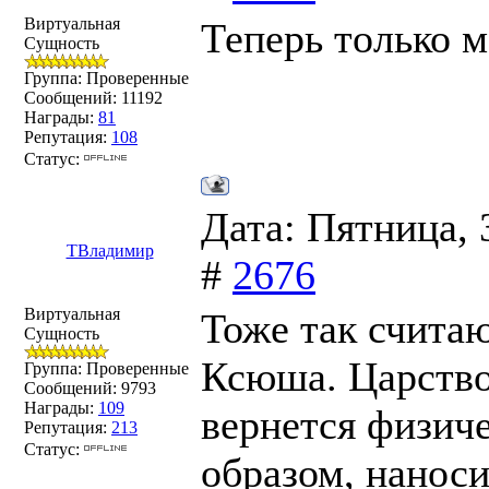
Виртуальная
Теперь только м
Сущность
Группа: Проверенные
Сообщений:
11192
Награды:
81
Репутация:
108
Статус:
Дата: Пятница, 
ТВладимир
#
2676
Виртуальная
Тоже так счита
Сущность
Ксюша. Царствое
Группа: Проверенные
Сообщений:
9793
Награды:
109
вернется физич
Репутация:
213
Статус:
образом, нанос