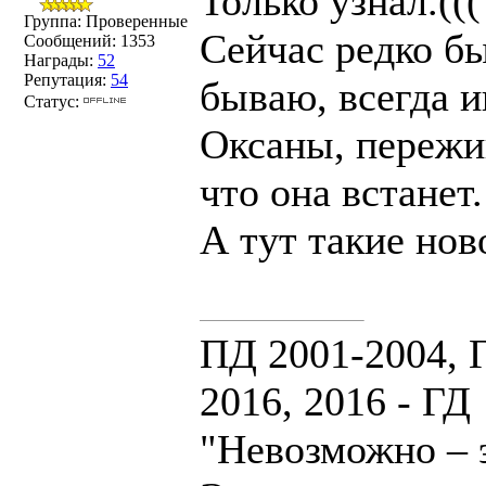
Только узнал.((
Группа: Проверенные
Сейчас редко бы
Сообщений:
1353
Награды:
52
Репутация:
54
бываю, всегда и
Статус:
Оксаны, пережив
что она встанет.
А тут такие нов
ПД 2001-2004, Г
2016, 2016 - ГД
"Невозможно – э