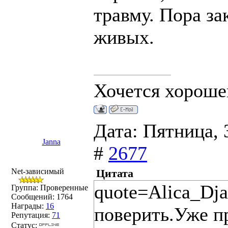
травму. Пора за
живых.
Хочется хорошег
Дата: Пятница, 
Janna
#
2677
Net-зависимый
Цитата
quote=Alica_Dj
Группа: Проверенные
Сообщений:
1764
Награды:
16
поверить.Уже п
Репутация:
71
Статус: