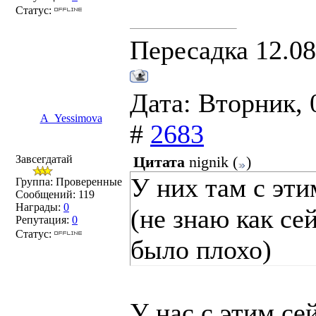
Статус:
Пересадка 12.08
Дата: Вторник, 
A_Yessimova
#
2683
Завсегдатай
Цитата
nignik
(
)
У них там с эти
Группа: Проверенные
Сообщений:
119
Награды:
0
(не знаю как сей
Репутация:
0
Статус:
было плохо)
У нас с этим се