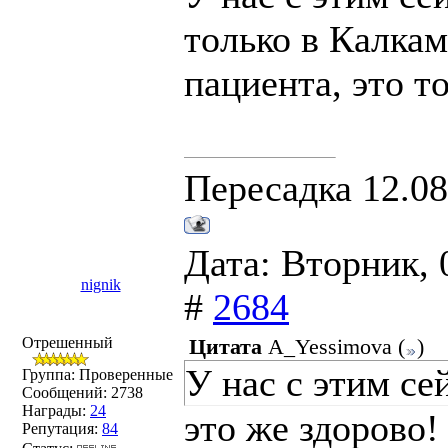
только в Калкам
пациента, это т
Пересадка 12.08
Дата: Вторник, 
nignik
#
2684
Отрешенный
Цитата
A_Yessimova
(
)
У нас с этим се
Группа: Проверенные
Сообщений:
2738
Награды:
24
это же здорово!
Репутация:
84