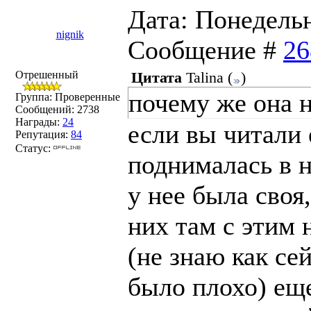
Дата: Понедельни
nignik
Сообщение #
26
Отрешенный
Цитата
Talina
(
)
почему же она н
Группа: Проверенные
Сообщений:
2738
Награды:
24
если вы читали 
Репутация:
84
Статус:
поднималась в н
у нее была своя
них там с этим 
(не знаю как сей
было плохо) еще