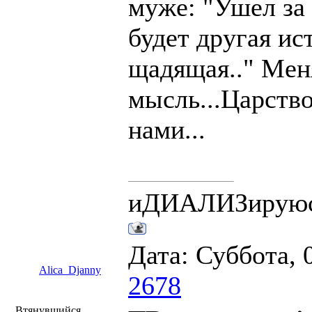
муже: "Ушел за 
будет другая ис
щадящая.." Меня
мысль...Царство
нами...
иДИАЛИЗирую
Дата: Суббота, 
Alica_Djanny
2678
Втянувшийся