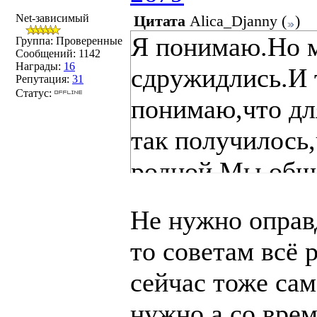
Net-зависимый
Цитата
Alica_Djanny
(
)
Я понимаю.Но м
Группа: Проверенные
Сообщений:
1142
Награды:
16
сдружидлись.И 
Репутация:
31
Статус:
понимаю,что для
так получилось
родной.Мы обща
в скайпе.Поэто
Не нужно оправд
отпустить.Прост
то советам всё 
совсем другое.
сейчас тоже сам
нужно,а со врем