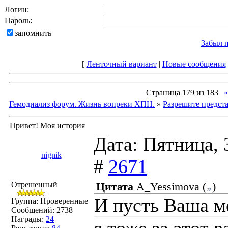
Логин:
Пароль:
запомнить
Забыл 
[
Ленточный вариант
|
Новые сообщения
Страница
179
из
183
«
Гемодиализ форум. Жизнь вопреки ХПН.
»
Разрешите предста
Привет! Моя история
Дата: Пятница, 
nignik
#
2671
Отрешенный
Цитата
A_Yessimova
(
)
И пусть Ваша ме
Группа: Проверенные
Сообщений:
2738
Награды:
24