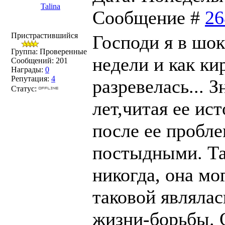
Talina
Сообщение #
26
Пристрастившийся
Господи я в шок
Группа: Проверенные
недели и как ки
Сообщений:
201
Награды:
0
Репутация:
4
разревелась... З
Статус:
лет,читая ее ис
после ее пробл
постыдными. Так
никогда, она мо
таковой являлас
жизни-борьбы. 