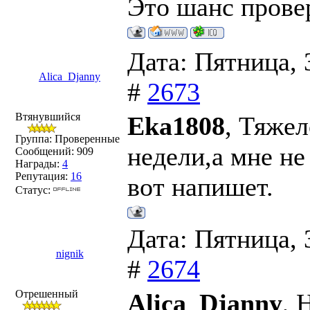
Это шанс провер
Дата: Пятница, 
Alica_Djanny
#
2673
Втянувшийся
Eka1808
, Тяже
Группа: Проверенные
недели,а мне не
Сообщений:
909
Награды:
4
Репутация:
16
вот напишет.
Статус:
Дата: Пятница, 
nignik
#
2674
Отрешенный
Alica_Djanny
, 