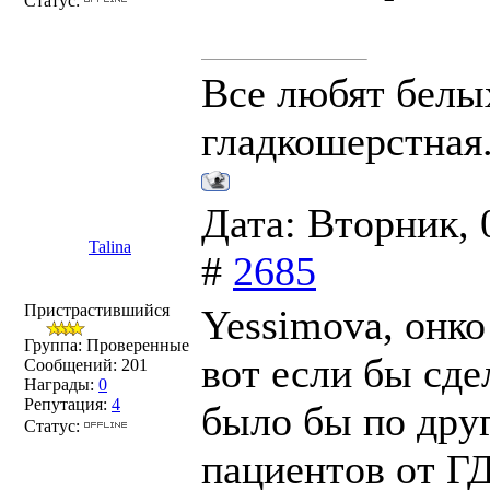
Статус:
Все любят белых
гладкошерстная
Дата: Вторник, 
Talina
#
2685
Пристрастившийся
Yessimova, онко
Группа: Проверенные
вот если бы сде
Сообщений:
201
Награды:
0
Репутация:
4
было бы по друг
Статус:
пациентов от ГД