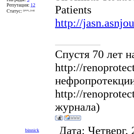
Репутация:
12
Patients
Статус:
http://jasn.asnjo
Спустя 70 лет 
http://renoprote
нефропротекци
http://renoprote
журнала)
Дата: Четверг,
binnick