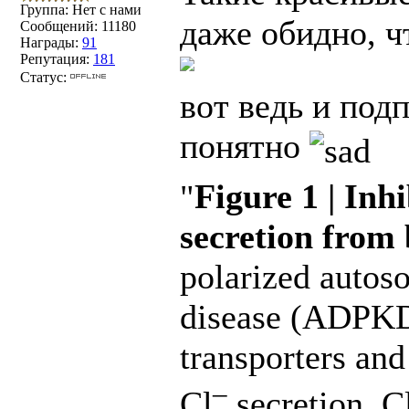
Группа: Нет с нами
даже обидно, ч
Сообщений:
11180
Награды:
91
Репутация:
181
Статус:
вот ведь и подп
понятно
"
Figure 1 | Inhi
secretion from
polarized autos
disease (ADPKD) 
transporters and
–
Cl
secretion. C