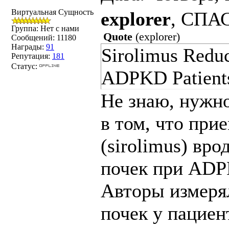
Виртуальная Сущность
explorer
, СПА
Группа: Нет с нами
Quote
(
explorer
)
Сообщений:
11180
Награды:
91
Sirolimus Reduc
Репутация:
181
Статус:
ADPKD Patient
Не знаю, нужно
в том, что пр
(sirolimus) вр
почек при ADP
Авторы измеря
почек у пацие