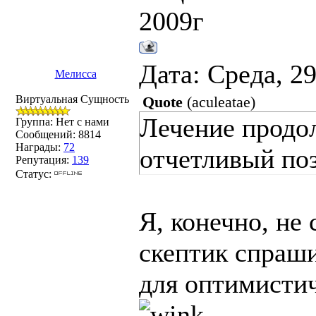
2009г
Дата: Среда, 2
Мелисса
Виртуальная Сущность
Quote
(
aculeatae
)
Лечение продо
Группа: Нет с нами
Сообщений:
8814
Награды:
72
отчетливый по
Репутация:
139
Статус:
Я, конечно, не
скептик спраши
для оптимисти