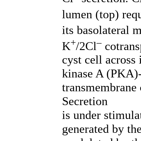
lumen (top) req
its basolateral
+
–
K
/2Cl
cotrans
cyst cell across
kinase A (PKA)-s
transmembrane 
Secretion
is under stimul
generated by th