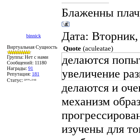
Блаженны плач
Дата: Вторник,
binnick
Виртуальная Сущность
Quote
(
aculeatae
)
делаются попы
Группа: Нет с нами
Сообщений:
11180
Награды:
91
увеличение ра
Репутация:
181
Статус:
делаются и оче
механизм образ
прогрессирова
изучены для то