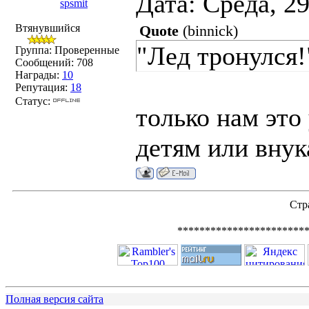
Дата: Среда, 2
spsmit
Втянувшийся
Quote
(
binnick
)
"Лед тронулся!
Группа: Проверенные
Сообщений:
708
Награды:
10
Репутация:
18
Статус:
только нам это
детям или внук
Стр
************************
Полная версия сайта