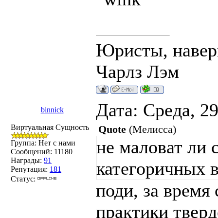
Юристы, наверн
Чарлз Лэм
Дата: Среда, 2
binnick
Виртуальная Сущность
Quote
(
Мелисса
)
не маловат ли 
Группа: Нет с нами
Сообщений:
11180
Награды:
91
категоричных 
Репутация:
181
Статус:
поди, за время
практики тверд