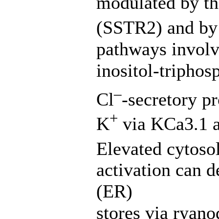
modulated by th
(SSTR2) and by
pathways involv
inositol-triphos
–
Cl
-secretory pr
+
K
via KCa3.1 a
Elevated cytoso
activation can 
(ER)
stores via ryano