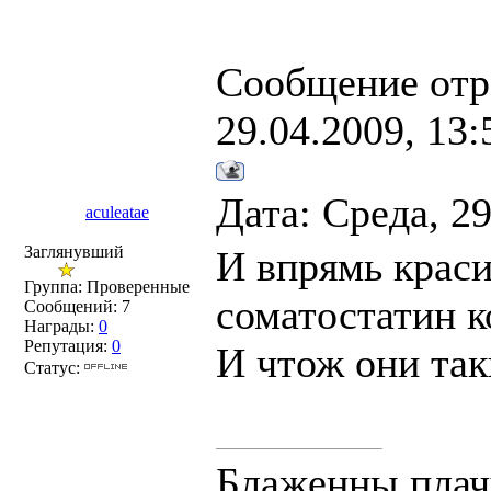
Сообщение отр
29.04.2009, 13:
Дата: Среда, 2
aculeatae
Заглянувший
И впрямь краси
Группа: Проверенные
соматостатин ко
Сообщений:
7
Награды:
0
Репутация:
0
И чтож они та
Статус:
Блаженны плач