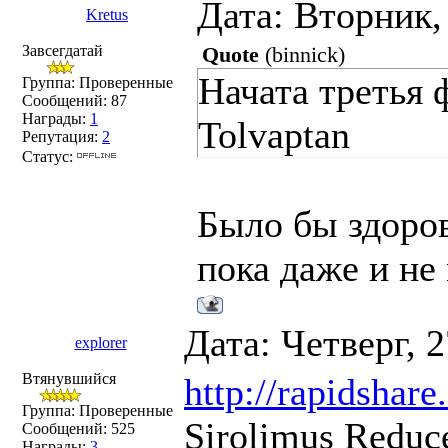
Дата: Вторник,
Kretus
Завсегдатай
Quote
(
binnick
)
Начата третья 
Группа: Проверенные
Сообщений:
87
Награды:
1
Tolvaptan
Репутация:
2
Статус:
Было бы здоров
пока даже и не
Дата: Четверг, 
explorer
Втянувшийся
http://rapidshare.
Группа: Проверенные
Sirolimus Reduc
Сообщений:
525
Награды:
3