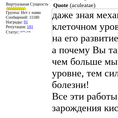
Виртуальная Сущность
Quote
(
aculeatae
)
даже зная меха
Группа: Нет с нами
Сообщений:
11180
Награды:
91
клеточном уро
Репутация:
181
Статус:
на его развитие 
а почему Вы та
чем больше мы
уровне, тем си
болезни!
Все эти работы
зарождения кис