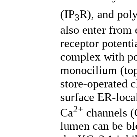
(IP
R), and pol
3
also enter from e
receptor potenti
complex with po
monocilium (top
store-operated 
surface ER-local
2+
Ca
channels (
lumen can be bl