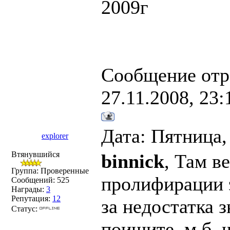
2009г
Сообщение отр
27.11.2008, 23:
Дата: Пятница,
explorer
Втянувшийся
binnick
, Там в
Группа: Проверенные
пролифирации э
Сообщений:
525
Награды:
3
Репутация:
12
за недостатка з
Статус:
поищите ,м.б. 