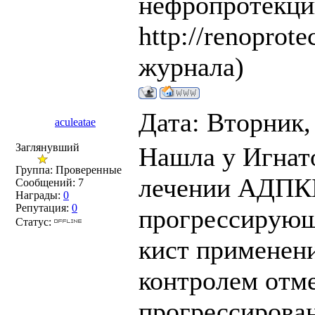
нефропротекци
http://renoprot
журнала)
Дата: Вторник,
aculeatae
Заглянувший
Нашла у Игнат
Группа: Проверенные
лечении АДПКБ
Сообщений:
7
Награды:
0
Репутация:
0
прогрессирующ
Статус:
кист применени
контролем отме
прогрессирован