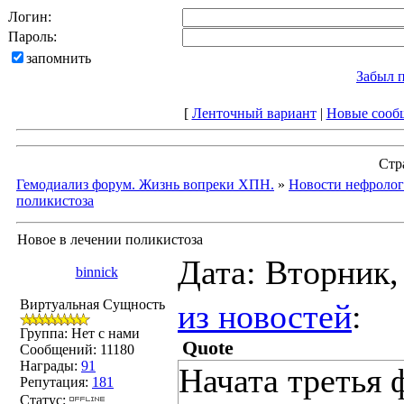
Логин:
Пароль:
запомнить
Забыл 
[
Ленточный вариант
|
Новые сооб
Стр
Гемодиализ форум. Жизнь вопреки ХПН.
»
Новости нефролог
поликистоза
Новое в лечении поликистоза
Дата: Вторник,
binnick
Виртуальная Сущность
из новостей
:
Группа: Нет с нами
Quote
Сообщений:
11180
Награды:
91
Начата третья 
Репутация:
181
Статус: