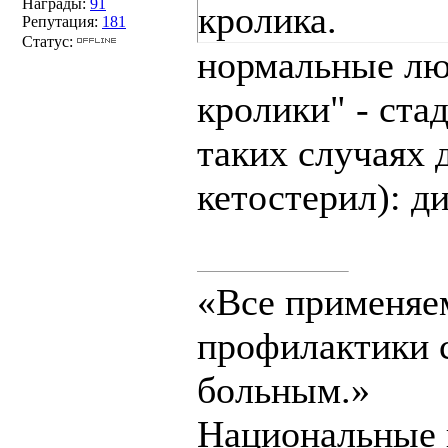
Награды:
91
кролика.
Репутация:
181
Статус:
нормальные лю
кролики" - ста
таких случаях 
кетостерил): д
«Все применяе
профилактики с
больным.»
Национальные 