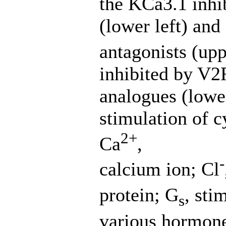
the KCa3.1 inhi
(lower left) an
antagonists (upp
inhibited by V2
analogues (lowe
stimulation of c
2+
Ca
,
-
calcium ion; Cl
protein; G
, sti
s
various hormones