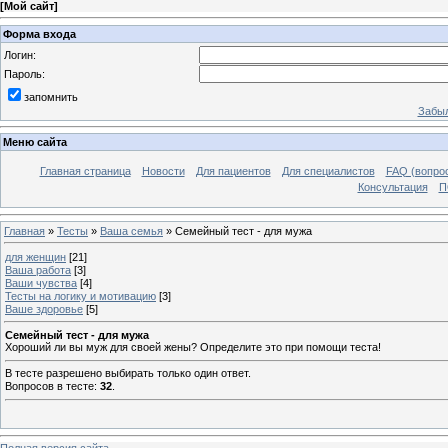
[
Мой сайт
]
Форма входа
Логин:
Пароль:
запомнить
Забыл
Меню сайта
Главная страница
Новости
Для пациентов
Для специалистов
FAQ (вопрос
Консультация
П
Главная
»
Тесты
»
Ваша семья
» Семейный тест - для мужа
для женщин
[21]
Ваша работа
[3]
Ваши чувства
[4]
Тесты на логику и мотивацию
[3]
Ваше здоровье
[5]
Семейный тест - для мужа
Хороший ли вы муж для своей жены? Определите это при помощи теста!
В тесте разрешено выбирать только один ответ.
Вопросов в тесте:
32
.
Полная версия сайта