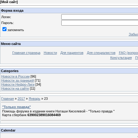
[
Мой сайт
]
Форма входа
Логин:
Пароль:
запомнить
Забыл
Меню сайта
Главная страница
Новости
Для пациентов
Для специалистов
FAQ (вопрос
Консультация
П
Categories
Новости в России
[96]
Новости за границей
[71]
Новости Нефро-Лиги
[34]
Новости на сайте
[11]
Главная
»
2017
»
Январь
»
23
"Только правда"
Помощь форума в издании книги Наташи Киселевой - "Только правда "
Карта сбербанк
639002389016084469
Calendar