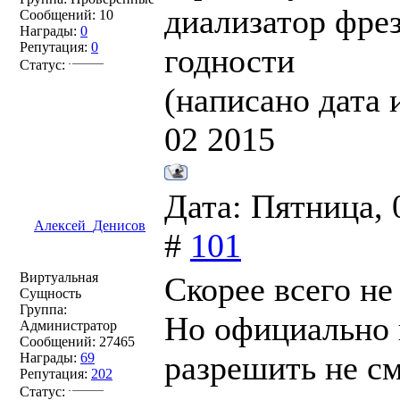
диализатор фрез
Сообщений:
10
Награды:
0
Репутация:
0
годности
Статус:
(написано дата 
02 2015
Дата: Пятница, 
Алексей_Денисов
#
101
Виртуальная
Скорее всего не
Сущность
Группа:
Но официально 
Администратор
Сообщений:
27465
разрешить не с
Награды:
69
Репутация:
202
Статус: