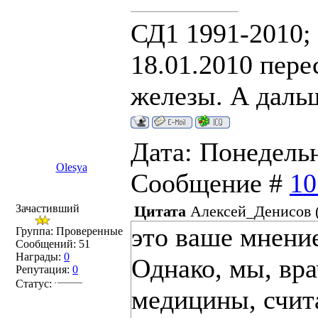
СД1 1991-2010;
18.01.2010 пере
железы. А дальш
Дата: Понедельни
Olesya
Сообщение #
10
Зачастивший
Цитата
Алексей_Денисов
это ваше мнение
Группа: Проверенные
Сообщений:
51
Награды:
0
Однако, мы, вр
Репутация:
0
Статус:
медицины, счит