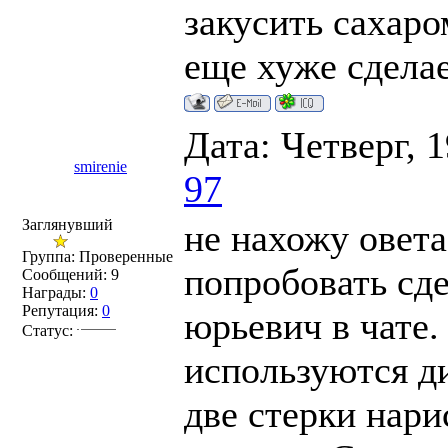
закусить сахаро
еще хуже сдела
Дата: Четверг, 
smirenie
97
Заглянувший
не нахожу овета
Группа: Проверенные
попробовать сд
Сообщений:
9
Награды:
0
Репутация:
0
юрьевич в чате.
Статус:
используются ди
две стерки нари