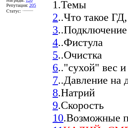
Награды:
120
1.Темы
Репутация:
205
Статус:
2
..Что такое ГД
3
..Подключение
4
..Фистула
5
..Очистка
6
.."сухой" вес 
7
..Давление на 
8
.Натрий
9
.Скорость
10
.Возможные п