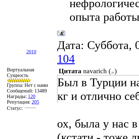
нефрологичес
опыта работы
Дата: Суббота, 
2010
104
Виртуальная
Цитата
navarich
(
)
Сущность
Был в Турции на
Группа: Нет с нами
Сообщений:
13489
кг и отлично се
Награды:
120
Репутация:
205
Статус:
ох, была у нас 
(кстати - тоже 