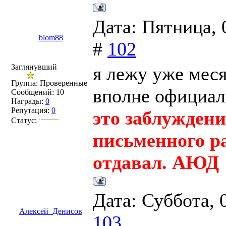
Дата: Пятница, 
blom88
#
102
Заглянувший
я лежу уже меся
Группа: Проверенные
вполне официал
Сообщений:
10
Награды:
0
Репутация:
0
это заблуждени
Статус:
письменного ра
отдавал. АЮД
Дата: Суббота, 
Алексей_Денисов
103