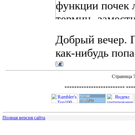
функции почек 
термин -замести
Диализ являетс
Добрый вечер. 
такой терапии.
как-нибудь попа
Признаки того, 
Страница
Применяется у 
************************* ***
отсутствующей 
Не применяется
Полная версия сайта
Изобретен хими