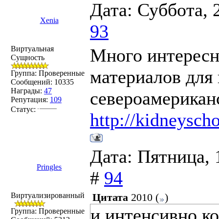
Дата: Суббота, 
Xenia
93
Виртуальная
Много интересн
Сущность
материалов для 
Группа: Проверенные
Сообщений:
10335
Награды:
47
североамерикан
Репутация:
109
Статус:
http://kidneyscho
Дата: Пятница, 
Pringles
#
94
Виртуализированный
Цитата
2010
(
)
и интенсивно ко
Группа: Проверенные