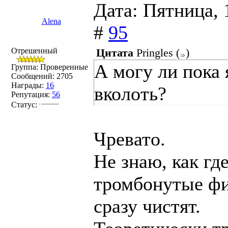
Дата: Пятница, 
Аlenа
#
95
Отрешенный
Цитата
Pringles
(
)
А могу ли пока 
Группа: Проверенные
Сообщений:
2705
Награды:
16
вколоть?
Репутация:
56
Статус:
Чревато.
Не знаю, как где
тромбонутые фи
сразу чистят.