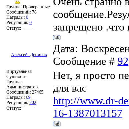
Очень странно в
Группа: Проверенные
сообщение.Резу
Сообщений:
78
Награды:
0
Репутация:
0
запрещено .что 
Статус:
Дата: Воскресень
Алексей_Денисов
Сообщение #
92
Виртуальная
Нет, я просто п
Сущность
Группа:
для вас
Администратор
Сообщений:
27465
http://www.dr-d
Награды:
69
Репутация:
202
Статус:
16-1387013157