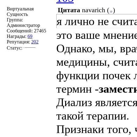
Виртуальная
Цитата
navarich
(
)
Сущность
я лично не счит
Группа:
Администратор
Сообщений:
27465
это ваше мнение
Награды:
69
Репутация:
202
Однако, мы, вр
Статус:
медицины, счит
функции почек 
термин -
замест
Диализ являетс
такой терапии.
Признаки того, 