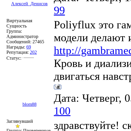
Алексей_Денисов
99
Виртуальная
Poliyflux это г
Сущность
Группа:
модели делают 
Администратор
Сообщений:
27465
http://gambramedi
Награды:
69
Репутация:
202
Статус:
Кровь и диали
двигаться навст
Дата: Четверг, 
blom88
100
Заглянувший
здравствуйте! с
Группа: Проверенные