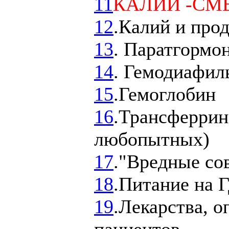
11
КАЛИЙ -СМ
12
.Калий и про
13
. Паратгормо
14
. Гемодиафил
15
.Гемоглобин
16
.Трансферрин
любопытных)
17
."Вредные со
18
.Питание на 
19
.Лекарства, 