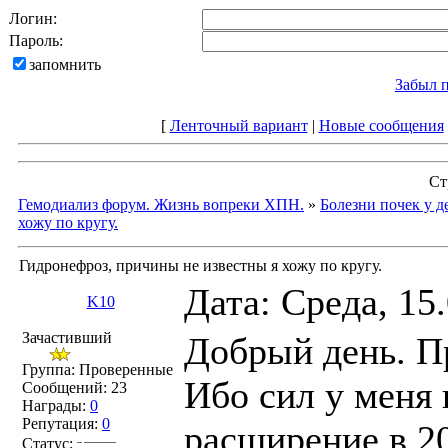
Логин:
Пароль:
запомнить
Забыл 
[
Ленточный вариант
|
Новые сообщения
Ст
Гемодиализ форум. Жизнь вопреки ХПН.
»
Болезни почек у д
хожу по кругу.
Гидронефроз, причины не известны я хожу по кругу.
Дата: Среда, 15
K10
Зачастивший
Добрый день. П
Группа: Проверенные
Ибо сил у меня
Сообщений:
23
Награды:
0
Репутация:
0
расширение в 2
Статус: