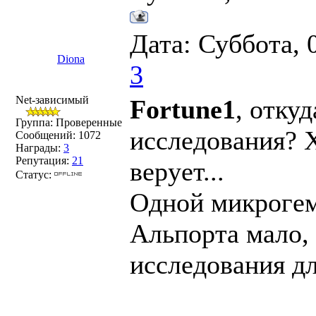
Дата: Суббота, 
Diona
3
Net-зависимый
Fortune1
, отку
Группа: Проверенные
исследования? 
Сообщений:
1072
Награды:
3
Репутация:
21
верует...
Статус:
Одной микрогем
Альпорта мало,
исследования дл