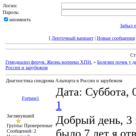
Логин:
Пароль:
запомнить
Забыл 
[
Ленточный вариант
|
Новые сообщения
Ст
Гемодиализ форум. Жизнь вопреки ХПН.
»
Болезни почек у д
России и зарубежом
Диагностика синдрома Альпорта в России и зарубежом
Дата: Суббота, 
Fortune1
1
Заглянувший
Добрый день, 3 
Группа: Проверенные
было 7 лет я от
Сообщений:
2