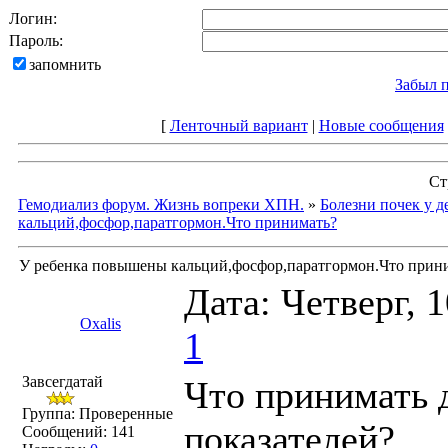
Логин:
Пароль:
запомнить
Забыл 
[
Ленточный вариант
|
Новые сообщения
Ст
Гемодиализ форум. Жизнь вопреки ХПН.
»
Болезни почек у д
кальций,фосфор,паратгормон.Что принимать?
У ребенка повышены кальций,фосфор,паратгормон.Что прин
Дата: Четверг, 
Oxalis
1
Завсегдатай
Что принимать 
Группа: Проверенные
показателей?
Сообщений:
141