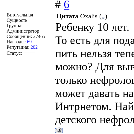
#
6
Виртуальная
Цитата
Oxalis
(
)
Сущность
Ребенку 10 лет.
Группа:
Администратор
Сообщений:
27465
То есть для под
Награды:
69
Репутация:
202
пить нельзя теп
Статус:
можно? Для выв
только нефролог
может давать на
Интрнетом. Най
детского нефрол