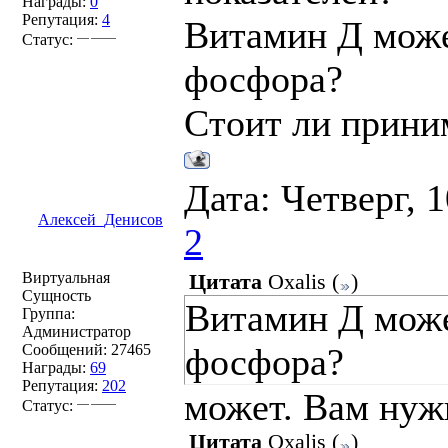
Награды:
0
Репутация:
4
Витамин Д мож
Статус:
фосфора?
Стоит ли прини
Дата: Четверг, 
Алексей_Денисов
2
Виртуальная
Цитата
Oxalis
(
)
Сущность
Витамин Д мож
Группа:
Администратор
Сообщений:
27465
фосфора?
Награды:
69
Репутация:
202
может. Вам нуж
Статус:
Цитата
Oxalis
(
)