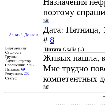
Назначения нефр
поэтому спраши
Дата: Пятница, 
Алексей_Денисов
#
8
Виртуальная
Цитата
Oxalis
(
)
Сущность
Живых нашла, к
Группа:
Администратор
Сообщений:
27465
Мне трудно пове
Награды:
69
Репутация:
202
компетентных д
Статус:
Ст