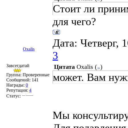
Стоит ли прини
для чего?
Дата: Четверг, 
Oxalis
3
Завсегдатай
Цитата
Oxalis
(
)
может. Вам нуж
Группа: Проверенные
Сообщений:
141
Награды:
0
Репутация:
4
Статус:
Мы консультиру
Для подавления 