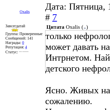
Дата: Пятница, 
Oxalis
#
7
Завсегдатай
Цитата
Oxalis
(
)
только нефроло
Группа: Проверенные
Сообщений:
141
Награды:
0
может давать на
Репутация:
4
Статус:
Интрнетом. Най
детского нефрол
Ясно. Живых на
сожалению.