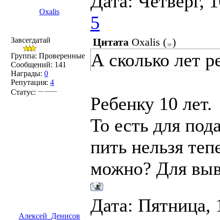
Дата: Четверг, 
Oxalis
5
Завсегдатай
Цитата
Oxalis
(
)
А сколько лет р
Группа: Проверенные
Сообщений:
141
Награды:
0
Репутация:
4
Статус:
Ребенку 10 лет.
То есть для под
пить нельзя теп
можно? Для выв
Дата: Пятница, 
Алексей_Денисов