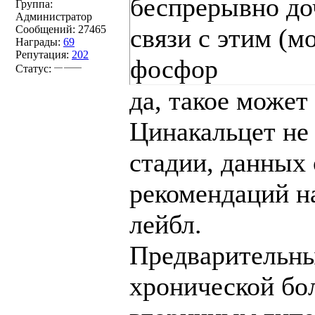
беспрерывно до
Группа:
Администратор
Сообщений:
27465
связи с этим (м
Награды:
69
Репутация:
202
фосфор
Статус:
да, такое может
Цинакальцет не
стадии, данных 
рекомендаций на
лейбл.
Предварительны
хронической бо