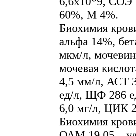
6,6х10*9, СОЭ 
60%, М 4%.
Биохимия крови
альфа 14%, бет
мкм/л, мочевин
мочевая кислота
4,5 мм/л, АСТ 3
ед/л, ЩФ 286 е
6,0 мг/л, ЦИК 
Биохимия крови
ОАМ 19.05 – уд