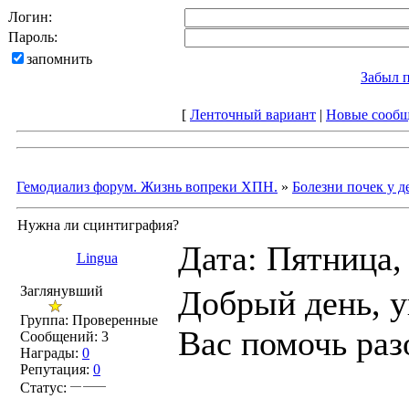
Логин:
Пароль:
запомнить
Забыл 
[
Ленточный вариант
|
Новые сооб
Гемодиализ форум. Жизнь вопреки ХПН.
»
Болезни почек у д
Нужна ли сцинтиграфия?
Дата: Пятница,
Lingua
Заглянувший
Добрый день, 
Группа: Проверенные
Вас помочь раз
Сообщений:
3
Награды:
0
Репутация:
0
Статус: