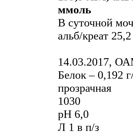
ммоль
В суточной моче
альб/креат 25,2
14.03.2017, ОА
Белок – 0,192 г
прозрачная
1030
рН 6,0
Л 1 в п/з