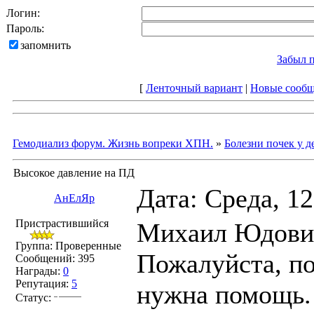
Логин:
Пароль:
запомнить
Забыл 
[
Ленточный вариант
|
Новые сооб
Гемодиализ форум. Жизнь вопреки ХПН.
»
Болезни почек у д
Высокое давление на ПД
Дата: Среда, 1
АнЕлЯр
Пристрастившийся
Михаил Юдович
Группа: Проверенные
Пожалуйста, по
Сообщений:
395
Награды:
0
Репутация:
5
нужна помощь.
Статус: