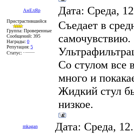
Дата: Среда, 1
АнЕлЯр
Пристрастившийся
Съедает в средн
Группа: Проверенные
самочувствию.
Сообщений:
395
Награды:
0
Репутация:
5
Ультрафильтрац
Статус:
Со стулом все 
много и покакае
Жидкий стул бы
низкое.
Дата: Среда, 12
mkagan