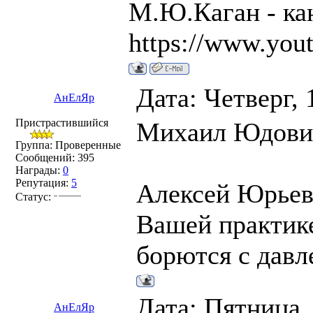
М.Ю.Каган - ка
https://www.you
Дата: Четверг, 
АнЕлЯр
Пристрастившийся
Михаил Юдович,
Группа: Проверенные
Сообщений:
395
Награды:
0
Репутация:
5
Алексей Юрьеви
Статус:
Вашей практик
борются с давл
Дата: Пятница,
АнЕлЯр