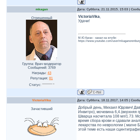
mkagan
Дата: Суббота, 21.11.2015, 15:03 | Соо
VictoriaVika
,
Отрешенный
Удачи!
М.Ю.Каган - канал на ютубе:
https://www.youtube.com/user/mkaganorenburg
Группа: Врач-модератор
Сообщений:
3769
Награды:
43
Репутация:
81
Статус:
VictoriaVika
Дата: Суббота, 18.11.2017, 14:05 | Соо
Добрый день, Михаил Юдович! Дав
Зачастивший
Инвитро), мочевина 6,4.(верхняя г
Шварца насчитала 108 мл/1.73. Мо
время сбора крови и сдавали анал
лекарства по неврологии ( магне Б
этой теме есть наши сцинтиграфии