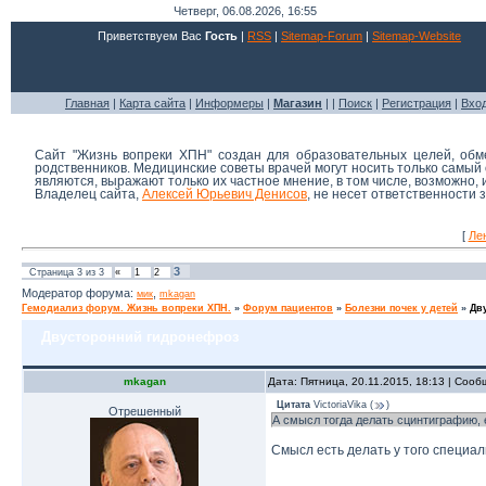
Четверг, 06.08.2026, 16:55
Приветствуем Вас
Гость
|
RSS
|
Sitemap-Forum
|
Sitemap-Website
Главная
|
Карта сайта
|
Информеры
|
Магазин
| |
Поиск
|
Регистрация
|
Вхо
Сайт "Жизнь вопреки ХПН" создан для образовательных целей, об
родственников. Медицинские советы врачей могут носить только самы
являются, выражают только их частное мнение, в том числе, возможно,
Владелец сайта,
Алексей Юрьевич Денисов
, не несет ответственности
[
Ле
3
Страница
3
из
3
«
1
2
Модератор форума:
,
мик
mkagan
Гемодиализ форум. Жизнь вопреки ХПН.
»
Форум пациентов
»
Болезни почек у детей
»
Дв
Двусторонний гидронефроз
mkagan
Дата: Пятница, 20.11.2015, 18:13 | Соо
Цитата
VictoriaVika
(
)
Отрешенный
А смысл тогда делать сцинтиграфию, 
Смысл есть делать у того специа