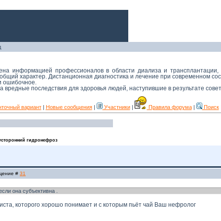
д
мена информацией профессионалов в области диализа и трансплантации,
й общий характер. Дистанционная диагностика и лечение при современном с
 и ошибочное.
 за вредные последствия для здоровья людей, наступившие в результате сове
нточный вариант
|
Новые сообщения
|
Участники
|
Правила форума
|
Поиск
усторонний гидронефроз
бщение #
31
если она субъективна .
листа, которого хорошо понимает и с которым пьёт чай Ваш нефролог