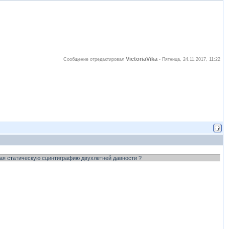
VictoriaVika
Сообщение отредактировал
-
Пятница, 24.11.2017, 11:22
чая статическую сцинтиграфию двухлетней давности ?