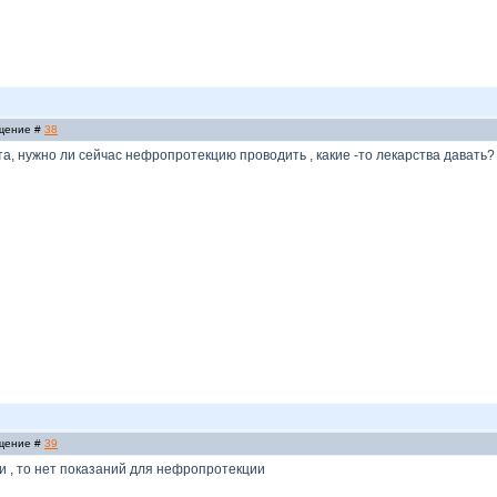
бщение #
38
та, нужно ли сейчас нефропротекцию проводить , какие -то лекарства давать?
бщение #
39
и , то нет показаний для нефропротекции