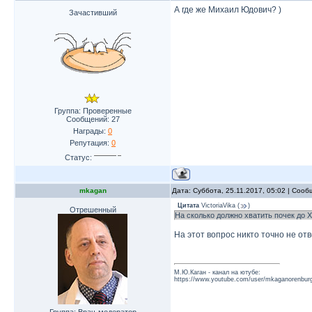
А где же Михаил Юдович? )
Зачастивший
Группа: Проверенные
Сообщений:
27
Награды:
0
Репутация:
0
Статус:
mkagan
Дата: Суббота, 25.11.2017, 05:02 | Соо
Цитата
VictoriaVika
(
)
Отрешенный
На сколько должно хватить почек до 
На этот вопрос никто точно не от
М.Ю.Каган - канал на ютубе:
https://www.youtube.com/user/mkaganorenburg