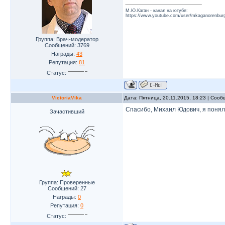
М.Ю.Каган - канал на ютубе:
https://www.youtube.com/user/mkaganorenburg
Группа: Врач-модератор
Сообщений:
3769
Награды:
43
Репутация:
81
Статус:
VictoriaVika
Дата: Пятница, 20.11.2015, 18:23 | Соо
Спасибо, Михаил Юдович, я поняла
Зачастивший
Группа: Проверенные
Сообщений:
27
Награды:
0
Репутация:
0
Статус: