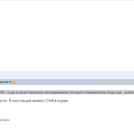
бщение #
37
ХПН , судя по всем прошлым обследованиям, которые я прикрепляла тогда ещё , вклю
ветит. В настоящий момент СКФ в норме.
/videos