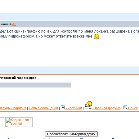
бщение #
41
делают сцинтиграфию почек, для контроля ? У меня лоханка расширена в опе
кому гидронефрозу, а но может ответите все-же мне
усторонний гидронефроз
нточный вариант
|
Новые сообщения
|
Участники
|
Правила форума
|
Поиск