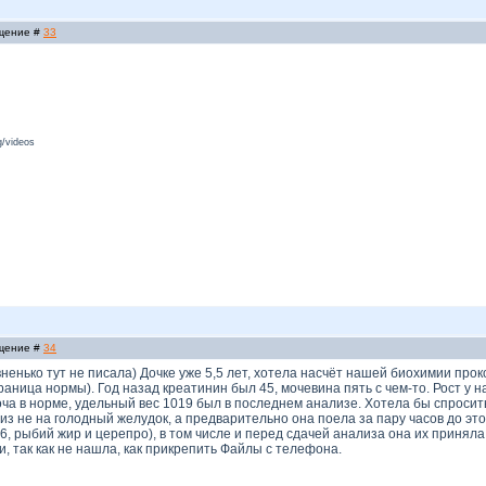
бщение #
33
/videos
бщение #
34
ненько тут не писала) Дочке уже 5,5 лет, хотела насчёт нашей биохимии про
раница нормы). Год назад креатинин был 45, мочевина пять с чем-то. Рост у на
ча в норме, удельный вес 1019 был в последнем анализе. Хотела бы спросить
из не на голодный желудок, а предварительно она поела за пару часов до это
6, рыбий жир и церепро), в том числе и перед сдачей анализа она их приняла
, так как не нашла, как прикрепить Файлы с телефона.