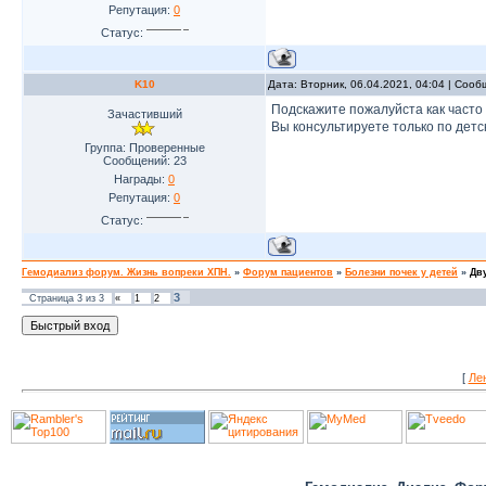
Репутация:
0
Статус:
K10
Дата: Вторник, 06.04.2021, 04:04 | Соо
Подскажите пожалуйста как часто 
Зачастивший
Вы консультируете только по детс
Группа: Проверенные
Сообщений:
23
Награды:
0
Репутация:
0
Статус:
Гемодиализ форум. Жизнь вопреки ХПН.
»
Форум пациентов
»
Болезни почек у детей
»
Дв
3
Страница
3
из
3
«
1
2
[
Ле