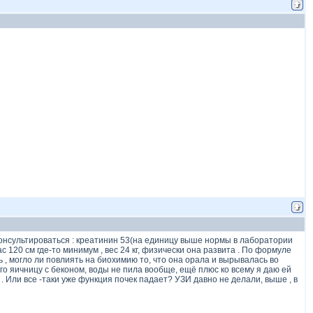
консультироваться : креатинин 53(на единицу выше нормы в лаборатории
с 120 см где-то минимум , вес 24 кг, физически она развита . По формуле
 , могло ли повлиять на биохимию то, что она орала и вырывалась во
го яичницу с беконом, воды не пила вообще, ещё плюс ко всему я даю ей
 . Или все -таки уже функция почек падает? УЗИ давно не делали, выше , в