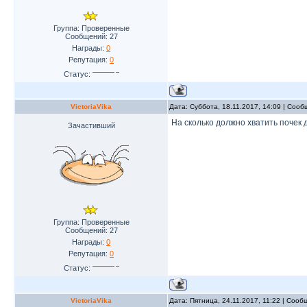
Группа: Проверенные
Сообщений:
27
Награды:
0
Репутация:
0
Статус:
VictoriaVika
Дата: Суббота, 18.11.2017, 14:09 | Соо
На сколько должно хватить почек
Зачастивший
Группа: Проверенные
Сообщений:
27
Награды:
0
Репутация:
0
Статус:
VictoriaVika
Дата: Пятница, 24.11.2017, 11:22 | Соо