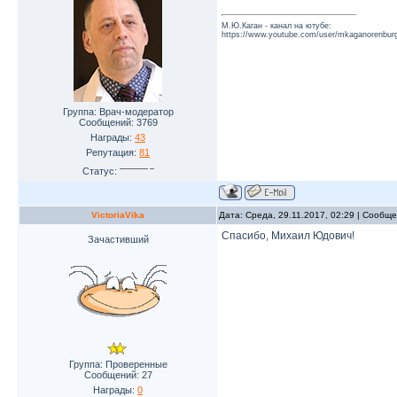
М.Ю.Каган - канал на ютубе:
https://www.youtube.com/user/mkaganorenburg
Группа: Врач-модератор
Сообщений:
3769
Награды:
43
Репутация:
81
Статус:
VictoriaVika
Дата: Среда, 29.11.2017, 02:29 | Сообщ
Спасибо, Михаил Юдович!
Зачастивший
Группа: Проверенные
Сообщений:
27
Награды:
0