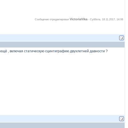
VictoriaVika
Сообщение отредактировал
-
Суббота, 18.11.2017, 14:06
 ещё , включая статическую сцинтиграфию двухлетней давности ?