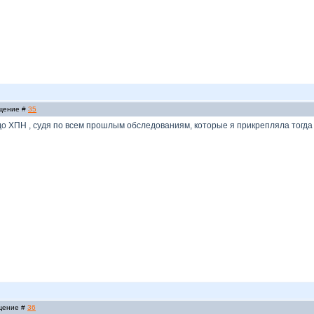
бщение #
35
 до ХПН , судя по всем прошлым обследованиям, которые я прикрепляла тогда
бщение #
36