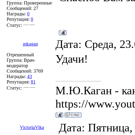
Группа: Проверенные
Сообщений:
27
Награды:
0
Репутация:
0
Статус:
Дата: Среда, 23
mkagan
Отрешенный
Удачи!
Группа: Врач-
модератор
Сообщений:
3769
Награды:
43
Репутация:
81
М.Ю.Каган - кан
Статус:
https://www.you
Дата: Пятница,
VictoriaVika