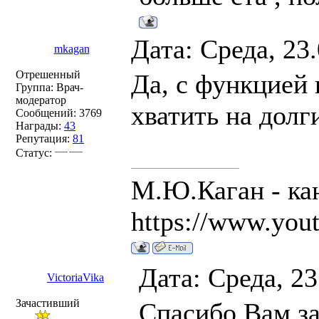
Дата: Среда, 23
mkagan
Отрешенный
Да, с функцией 
Группа: Врач-
модератор
хватить на долг
Сообщений:
3769
Награды:
43
Репутация:
81
Статус:
М.Ю.Каган - кан
https://www.you
Дата: Среда, 2
VictoriaVika
Зачастивший
Спасибо Вам за