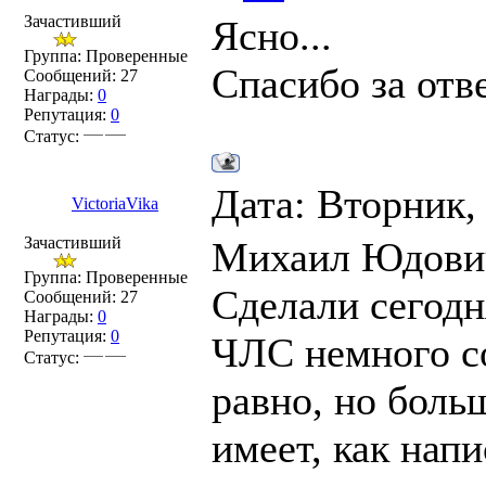
Зачастивший
Ясно...
Группа: Проверенные
Спасибо за от
Сообщений:
27
Награды:
0
Репутация:
0
Статус:
Дата: Вторник,
VictoriaVika
Зачастивший
Михаил Юдович
Группа: Проверенные
Сделали сегодн
Сообщений:
27
Награды:
0
Репутация:
0
ЧЛС немного со
Статус:
равно, но боль
имеет, как нап