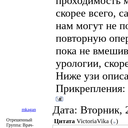
проходимость м
скорее всего, с
нам могут не п
повторную опер
пока не вмешив
урологии, скор
Ниже узи опис
Прикрепления
Дата: Вторник, 
mkagan
Отрешенный
Цитата
VictoriaVika
(
)
Группа: Врач-