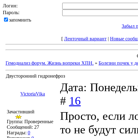
Логин:
Пароль:
запомнить
Забыл 
[
Ленточный вариант
|
Новые сооб
Гемодиализ форум. Жизнь вопреки ХПН.
»
Болезни почек у д
Двусторонний гидронефроз
Дата: Понедель
VictoriaVika
#
16
Зачастивший
Просто, если л
Группа: Проверенные
то не будут си
Сообщений:
27
Награды:
0