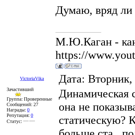
Думаю, вряд ли
М.Ю.Каган - кан
https://www.you
Дата: Вторник,
VictoriaVika
Зачастивший
Динамическая с
Группа: Проверенные
она не показыв
Сообщений:
27
Награды:
0
Репутация:
0
статическую? К
Статус:
больше ста , по