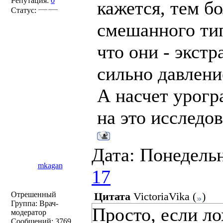
Репутация:
0
кажется, тем бо
Статус:
смешанного тип
что они - экстр
сильно давлени
А насчет урогр
на это исследо
Дата: Понедельн
mkagan
17
Отрешенный
Цитата
VictoriaVika
(
)
Группа: Врач-
Просто, если л
модератор
Сообщений:
3769