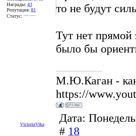
Награды:
43
то не будут сил
Репутация:
81
Статус:
Тут нет прямой 
было бы ориент
М.Ю.Каган - кан
https://www.you
Дата: Понедель
VictoriaVika
#
18