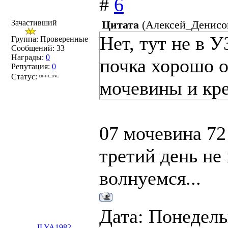
#
6
Зачастивший
Цитата
(
Алексей_Денисо
Нет, тут не в 
Группа: Проверенные
Сообщений:
33
Награды:
0
почка хорошо о
Репутация:
0
Статус:
мочевины и кр
07 мочевина 72
третий день не
волнуемся...
Дата: Понедель
ILYA1982