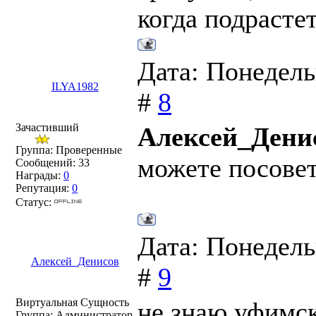
через 30-40 ле
когда подрастет
функционирующ
клубочковая фи
Дата: Понедель
Удалять мульт
ILYA1982
#
8
случаев не надо
Зачастивший
Алексей_Дени
(надо знать кар
Группа: Проверенные
можете посовет
Сообщений:
33
Награды:
0
1,5-2 эта почк
Репутация:
0
Статус:
отмирают (апоп
Дата: Понедель
Но следить по 
Алексей_Денисов
#
9
3 месяца, т.к. 
Виртуальная Сущность
причиной кисто
не знаю уфимс
Группа: Администратор