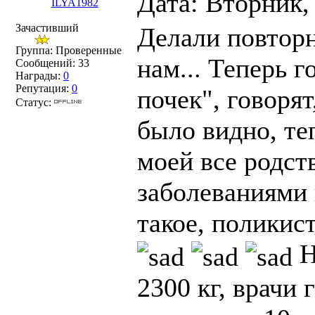
Дата: Вторник,
ILYA1982
Зачастивший
Делали повтор
Группа: Проверенные
нам... Теперь г
Сообщений:
33
Награды:
0
Репутация:
0
почек", говорят
Статус:
было видно, те
моей все родст
заболеваниями 
такое, поликис
Н
2300 кг, врачи 