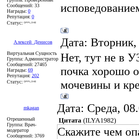
исповедование
Сообщений:
33
Награды:
0
Репутация:
0
Статус:
Дата: Вторник,
Алексей_Денисов
Виртуальная Сущность
Нет, тут не в 
Группа: Администратор
Сообщений:
27465
почка хорошо о
Награды:
69
Репутация:
202
мочевины и кр
Статус:
Дата: Среда, 08
mkagan
Отрешенный
Цитата
(
ILYA1982
)
Группа: Врач-
Скажите чем опа
модератор
Сообщений:
3769