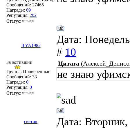
Сообщений:
27465
в этом случае 
Награды:
69
Репутация:
202
элементов почк
Статус:
случае её, коне
Дата: Понедель
ILYA1982
#
10
Зачастивший
Цитата
(
Алексей_Денисо
не знаю уфимс
Группа: Проверенные
Сообщений:
33
Награды:
0
Репутация:
0
Статус:
Дата: Вторник,
светик