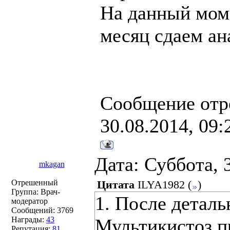
На данный моме
месяц сдаем ан
Сообщение отр
30.08.2014, 09:
Дата: Суббота, 
mkagan
Отрешенный
Цитата
ILYA1982
(
)
Группа: Врач-
1. После деталь
модератор
Сообщений:
3769
Награды:
43
Мультикистоз п
Репутация:
81