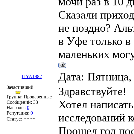
мочи раз в 10 д
Сказали приход
не поздно? Аль
в Уфе только в
маленьких могу
Дата: Пятница,
ILYA1982
Зачастивший
Здравствуйте!
Группа: Проверенные
Хотел написать
Сообщений:
33
Награды:
0
Репутация:
0
исследований 
Статус:
Прошел год пос