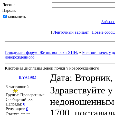
Логин:
Пароль:
запомнить
Забыл 
[
Ленточный вариант
|
Новые сооб
Гемодиализ форум. Жизнь вопреки ХПН.
»
Болезни почек у д
новорожденного
Кистозная дисплазия левой почки у новорожденного
Дата: Вторник,
ILYA1982
Зачастивший
Здравствуйте у
Группа: Проверенные
недоношенным с
Сообщений:
33
Награды:
0
Репутация:
0
1700, поставил
Статус: