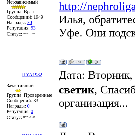
Net-зависимый
http://nephrolig
Группа: Врач
Илья, обратите
Сообщений:
1949
Награды:
30
Репутация:
53
Уфе. Они подск
Статус:
Дата: Вторник,
ILYA1982
Зачастивший
светик
, Спасиб
Группа: Проверенные
организация...
Сообщений:
33
Награды:
0
Репутация:
0
Статус: