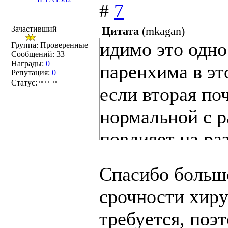
#
7
Зачастивший
Цитата
(
mkagan
)
идимо это одно
Группа: Проверенные
Сообщений:
33
Награды:
0
паренхима в эт
Репутация:
0
Статус:
если вторая по
нормальной с р
повлияет на раз
течение жизни 
Спасибо большо
этой здоровой 
срочности хиру
обычной жизнью
требуется, поэ