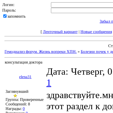
Логин:
Пароль:
запомнить
Забыл 
[
Ленточный вариант
|
Новые сообщения
Ст
Гемодиализ форум. Жизнь вопреки ХПН.
»
Болезни почек у д
консультация доктора
Дата: Четверг, 
elena31
1
Заглянувший
здравствуйте.мн
Группа: Проверенные
этот раздел к д
Сообщений:
8
Награды:
0