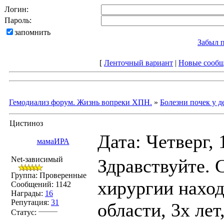
Логин:
Пароль:
запомнить
Забыл 
[
Ленточный вариант
|
Новые сооб
Гемодиализ форум. Жизнь вопреки ХПН.
»
Болезни почек у д
Цистиноз
Дата: Четверг, 
мамаИРА
Net-зависимый
Здравствуйте. 
Группа: Проверенные
хирургии наход
Сообщений:
1142
Награды:
16
Репутация:
31
области, 3х ле
Статус: