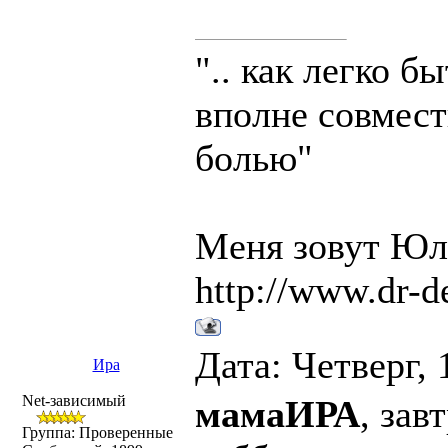
".. как легко б
вполне совмест
болью"
Меня зовут Юля
http://www.dr-d
Дата: Четверг, 
Ира
Net-зависимый
мамаИРА
, зав
Группа: Проверенные