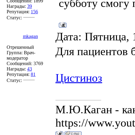
субботу смогу 
Сообщений:
1899
Награды:
39
Репутация:
156
Статус:
Дата: Пятница, 
mkagan
Отрешенный
Для пациентов 
Группа: Врач-
модератор
Сообщений:
3769
Награды:
43
Цистиноз
Репутация:
81
Статус:
М.Ю.Каган - ка
https://www.you