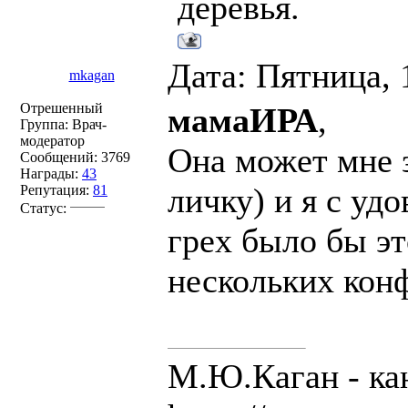
деревья.
Дата: Пятница, 
mkagan
Отрешенный
мамаИРА
,
Группа: Врач-
модератор
Она может мне з
Сообщений:
3769
Награды:
43
личку) и я с уд
Репутация:
81
Статус:
грех было бы эт
нескольких кон
М.Ю.Каган - ка