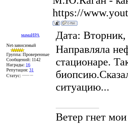
М.Ю.Каган - ка
https://www.you
Дата: Вторник,
мамаИРА
Net-зависимый
Направляла неф
Группа: Проверенные
стационаре. Та
Сообщений:
1142
Награды:
16
Репутация:
31
биопсию.Сказа
Статус:
ситуацию...
Ветер гнет мои