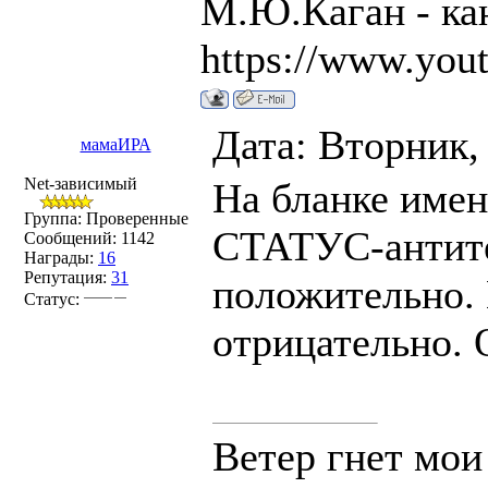
М.Ю.Каган - ка
https://www.you
Дата: Вторник,
мамаИРА
Net-зависимый
На бланке им
Группа: Проверенные
СТАТУС-антите
Сообщений:
1142
Награды:
16
Репутация:
31
положительно. 
Статус:
отрицательно. 
Ветер гнет мои