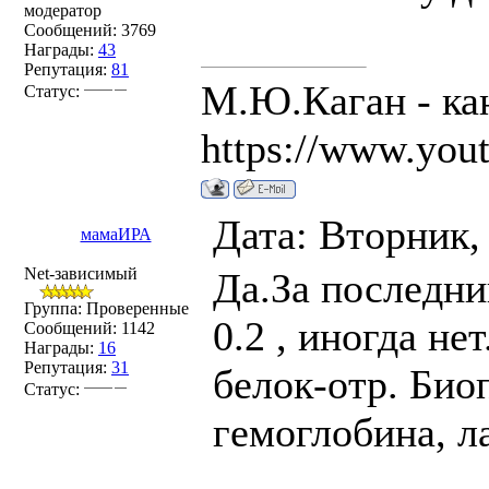
модератор
Сообщений:
3769
Награды:
43
Репутация:
81
М.Ю.Каган - ка
Статус:
https://www.you
Дата: Вторник,
мамаИРА
Net-зависимый
Да.За последни
Группа: Проверенные
0.2 , иногда н
Сообщений:
1142
Награды:
16
Репутация:
31
белок-отр. Био
Статус:
гемоглобина, л