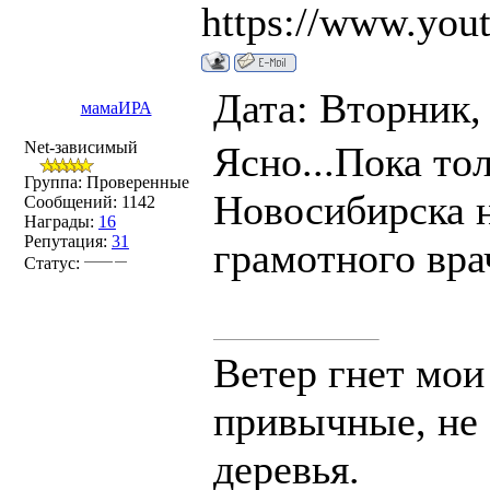
https://www.you
Дата: Вторник,
мамаИРА
Net-зависимый
Ясно...Пока то
Группа: Проверенные
Новосибирска н
Сообщений:
1142
Награды:
16
Репутация:
31
грамотного врач
Статус:
Ветер гнет мои
привычные, не 
деревья.