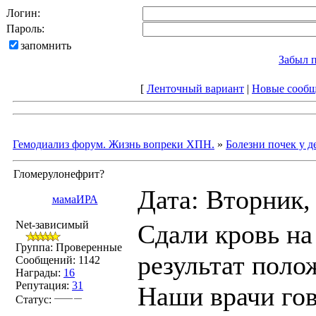
Логин:
Пароль:
запомнить
Забыл 
[
Ленточный вариант
|
Новые сооб
Гемодиализ форум. Жизнь вопреки ХПН.
»
Болезни почек у д
Гломерулонефрит?
Дата: Вторник,
мамаИРА
Net-зависимый
Сдали кровь на
Группа: Проверенные
результат поло
Сообщений:
1142
Награды:
16
Репутация:
31
Наши врачи гово
Статус: