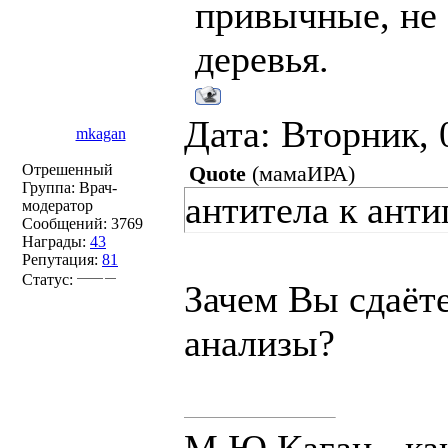
привычные, не 
деревья.
Дата: Вторник, 
mkagan
Отрешенный
Quote
(
мамаИРА
)
Группа: Врач-
антитела к ант
модератор
Сообщений:
3769
Награды:
43
Репутация:
81
Статус:
Зачем Вы сдаёт
анализы?