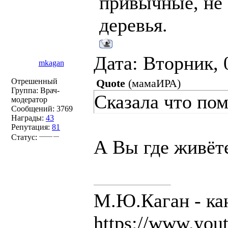
привычные, не 
деревья.
Дата: Вторник, 
mkagan
Отрешенный
Quote
(
мамаИРА
)
Группа: Врач-
Сказала что пом
модератор
Сообщений:
3769
Награды:
43
Репутация:
81
Статус:
А Вы где живёт
М.Ю.Каган - ка
https://www.you