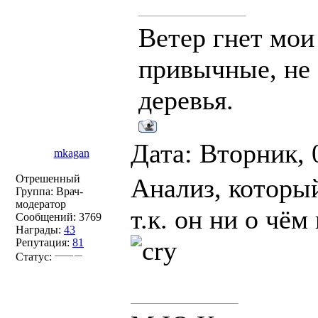
Ветер гнет мои
привычные, не 
деревья.
Дата: Вторник, 
mkagan
Отрешенный
Анализ, которы
Группа: Врач-
модератор
т.к. он ни о чё
Сообщений:
3769
Награды:
43
Репутация:
81
Статус: