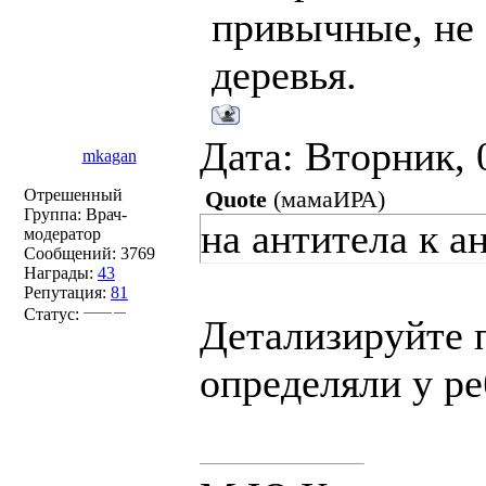
привычные, не 
деревья.
Дата: Вторник, 
mkagan
Отрешенный
Quote
(
мамаИРА
)
Группа: Врач-
на антитела к а
модератор
Сообщений:
3769
Награды:
43
Репутация:
81
Статус:
Детализируйте 
определяли у ре