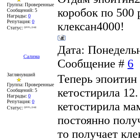
Группа: Проверенные
коробок по 500 
Сообщений:
5
Награды:
0
Репутация:
0
клексан4000!
Статус:
Дата: Понедельни
Салима
Сообщение #
6
Заглянувший
Теперь эпоитин 
Группа: Проверенные
кетостирила 12.
Сообщений:
5
Награды:
0
Репутация:
0
кетостирила мам
Статус:
постоянно полу
то получает кле