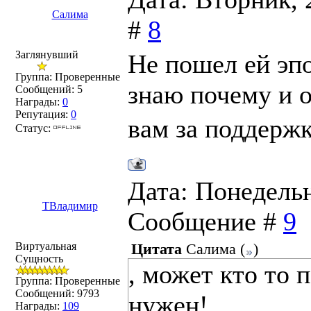
Салима
#
8
Заглянувший
Не пошел ей эпо
Группа: Проверенные
знаю почему и о
Сообщений:
5
Награды:
0
Репутация:
0
вам за поддержк
Статус:
Дата: Понедельни
ТВладимир
Сообщение #
9
Виртуальная
Цитата
Салима
(
)
Сущность
, может кто то 
Группа: Проверенные
Сообщений:
9793
нужен!
Награды:
109