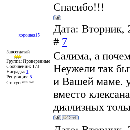
Спасибо!!!
Дата: Вторник, 
хорошая15
#
7
Завсегдатай
Салима, а почем
Группа: Проверенные
Неужели так быв
Сообщений:
173
Награды:
1
Репутация:
5
и Вашей маме. у
Статус:
вместо клексан
диализных толь
Дата: Вторник, 