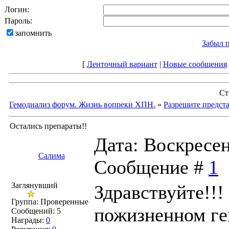
Логин:
Пароль:
запомнить
Забыл 
[
Ленточный вариант
|
Новые сообщения
Ст
Гемодиализ форум. Жизнь вопреки ХПН.
»
Разрешите предста
Остались препараты!!
Дата: Воскресень
Салима
Сообщение #
1
Заглянувший
Здравствуйте!!!
Группа: Проверенные
пожизненном ге
Сообщений:
5
Награды:
0