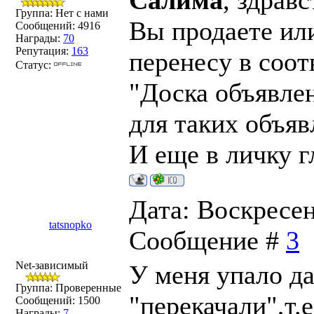
Салима
, здрав
Группа: Нет с нами
Вы продаете или
Сообщений:
4916
Награды:
70
Репутация:
163
перенесу в соо
Статус:
"Доска объявле
для таких объяв
И еще в личку г
Дата: Воскресень
tatsnopko
Сообщение #
3
Net-зависимый
У меня упало да
Группа: Проверенные
"перекачали",т.
Сообщений:
1500
Награды:
7