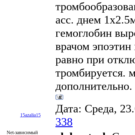
тромбообразова
асс. днем 1х2.5
гемоглобин выро
врачом эпоэтин 
равно при откл
тромбируется. 
дополнительно. 
Дата: Среда, 23
15azalia15
338
Net-зависимый