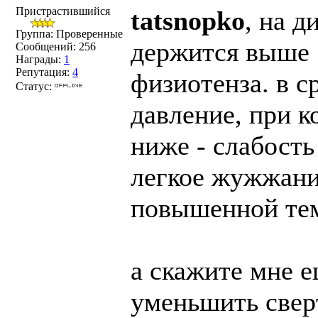
Пристрастившийся
tatsnopko
, на д
Группа: Проверенные
держится выше 
Сообщений:
256
Награды:
1
Репутация:
4
физиотенза. в с
Статус:
давление, при к
ниже - слабость
легкое жужжание
повышенной тем
а скажите мне 
уменьшить свер