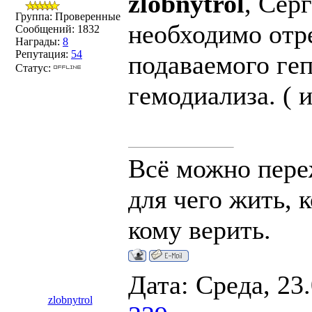
zlobnytrol
, Сер
Группа: Проверенные
необходимо отр
Сообщений:
1832
Награды:
8
Репутация:
54
подаваемого ге
Статус:
гемодиализа. ( 
Всё можно переж
для чего жить, 
кому верить.
Дата: Среда, 23
zlobnytrol