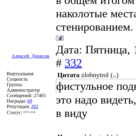
в общем итогом 
наколотые места
стенированием. 
Дата: Пятница, 
Алексей_Денисов
#
332
Виртуальная
Цитата
zlobnytrol
(
)
Сущность
фистульное под
Группа:
Администратор
Сообщений:
27465
это надо видеть
Награды:
69
Репутация:
202
в виду
Статус: