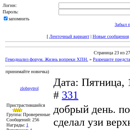
Логин:
Пароль:
запомнить
Забыл 
[
Ленточный вариант
|
Новые сообщения
Страница
23
из
2
Гемодиализ форум. Жизнь вопреки ХПН.
»
Разрешите предста
принимайте новичка)
Дата: Пятница, 
zlobnytrol
#
331
Пристрастившийся
добрый день. п
Группа: Проверенные
сделал узи верх
Сообщений:
256
Награды:
1