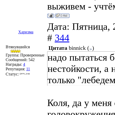
выживем - учтё
Дата: Пятница, 
Харизма
#
344
Втянувшийся
Цитата
binnick
(
)
надо пытаться 
Группа: Проверенные
Сообщений:
542
Награды:
4
нестойкости, а 
Репутация:
11
Статус:
только "лебедем
Коля, да у меня
головокружения