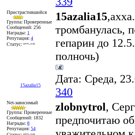
339
Пристрастившийся
15azalia15
,ахха
Группа: Проверенные
тромбанулась, 
Сообщений:
256
Награды:
1
Репутация:
4
гепарин до 12.5
Статус:
полночь)
Дата: Среда, 23
15azalia15
340
Net-зависимый
zlobnytrol
, Сер
Группа: Проверенные
предпочитаю об
Сообщений:
1832
Награды:
8
Репутация:
54
уважительном к
Статус: