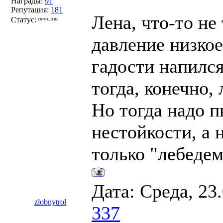
Награды:
91
Репутация:
181
Лена, что-то не 
Статус:
давление низкое
гадости напился
тогда, конечно,
Но тогда надо п
нестойкости, а 
только "лебедем
Дата: Среда, 23
zlobnytrol
337