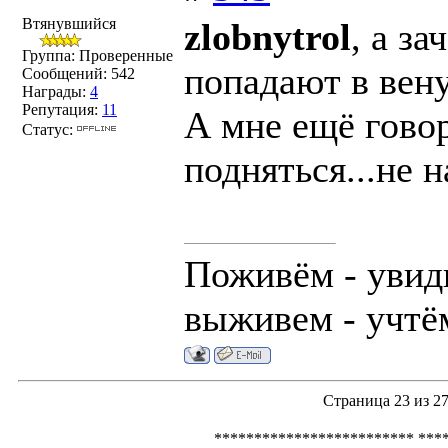
Втянувшийся
zlobnytrol
, а з
Группа: Проверенные
попадают в вен
Сообщений:
542
Награды:
4
Репутация:
11
А мне ещё говор
Статус:
подняться...не 
Поживём - увид
выживем - учтё
Страница
23
из
2
************************* ***