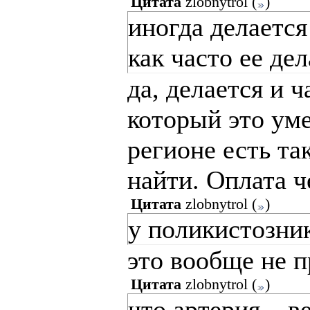
Цитата
zlobnytrol
(
)
иногда делается
как часто ее де
да, делается и 
который это уме
регионе есть та
найти. Оплата 
Цитата
zlobnytrol
(
)
у поликистозни
это вообще не п
Цитата
zlobnytrol
(
)
что артерия,...в