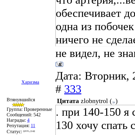
обеспечивает до
одна из побочек
ничего не сдел
не видел, не зн
Дата: Вторник, 
Харизма
#
333
Втянувшийся
Цитата
zlobnytrol
(
)
. при 140-150 я
Группа: Проверенные
Сообщений:
542
Награды:
4
130 хочу спать 
Репутация:
11
Статус: