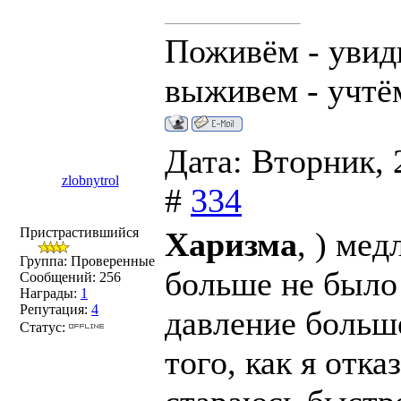
Поживём - увид
выживем - учтё
Дата: Вторник, 
zlobnytrol
#
334
Пристрастившийся
Харизма
, ) мед
Группа: Проверенные
больше не было
Сообщений:
256
Награды:
1
Репутация:
4
давление больше
Статус:
того, как я отка