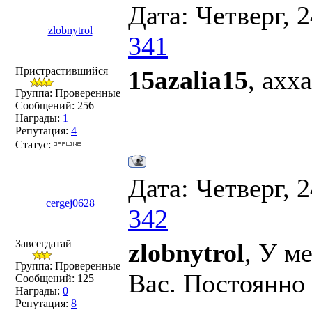
Дата: Четверг, 
zlobnytrol
341
Пристрастившийся
15azalia15
, ахх
Группа: Проверенные
Сообщений:
256
Награды:
1
Репутация:
4
Статус:
Дата: Четверг, 
cergej0628
342
Завсегдатай
zlobnytrol
, У м
Группа: Проверенные
Вас. Постоянно
Сообщений:
125
Награды:
0
Репутация:
8