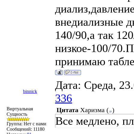
диализ,давлени
внедиализные д
140/90,а так 12
низкое-100/70.П
принимаю табле
Дата: Среда, 23
binnick
336
Виртуальная
Цитата
Харизма
(
)
Сущность
Все медлено, пл
Группа: Нет с нами
Сообщений:
11180