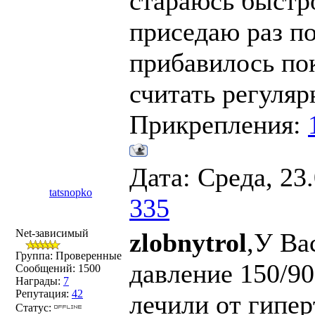
стараюсь быстро
приседаю раз по
прибавилось пока
считать регуляр
Прикрепления:
Дата: Среда, 23
tatsnopko
335
Net-зависимый
zlobnytrol
,У Ва
Группа: Проверенные
давление 150/90
Сообщений:
1500
Награды:
7
Репутация:
42
лечили от гипе
Статус: