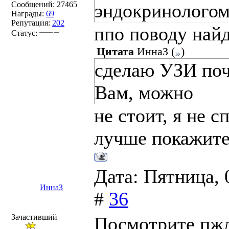
Сообщений:
27465
эндокринолого
Награды:
69
Репутация:
202
ппо поводу най
Статус:
Цитата
ИннаЗ
(
)
сделаю УЗИ поч
Вам, можно
не стоит, я не с
лучше покажите
Дата: Пятница, 
ИннаЗ
#
36
Зачастивший
Посмотрите пжл