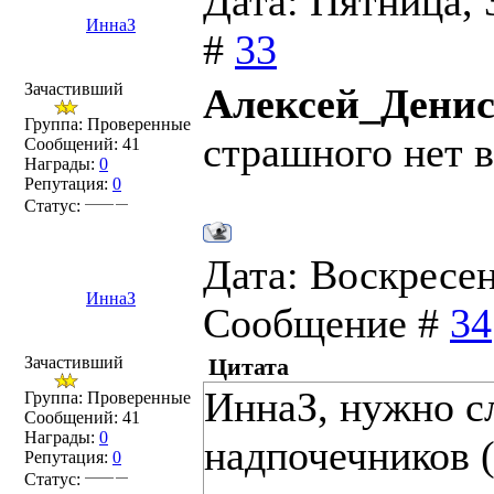
Дата: Пятница, 
ИннаЗ
#
33
Зачастивший
Алексей_Денис
Группа: Проверенные
страшного нет 
Сообщений:
41
Награды:
0
Репутация:
0
Статус:
Дата: Воскресень
ИннаЗ
Сообщение #
34
Зачастивший
Цитата
ИннаЗ, нужно с
Группа: Проверенные
Сообщений:
41
Награды:
0
надпочечников 
Репутация:
0
Статус: