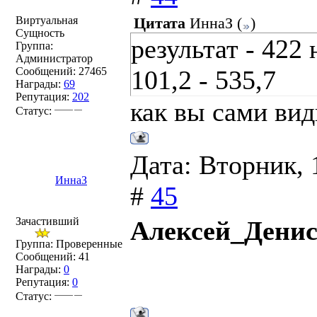
Виртуальная
Цитата
ИннаЗ
(
)
Сущность
результат - 422 
Группа:
Администратор
Сообщений:
27465
101,2 - 535,7
Награды:
69
Репутация:
202
как вы сами вид
Статус:
Дата: Вторник, 
ИннаЗ
#
45
Зачастивший
Алексей_Денис
Группа: Проверенные
Сообщений:
41
Награды:
0
Репутация:
0
Статус: