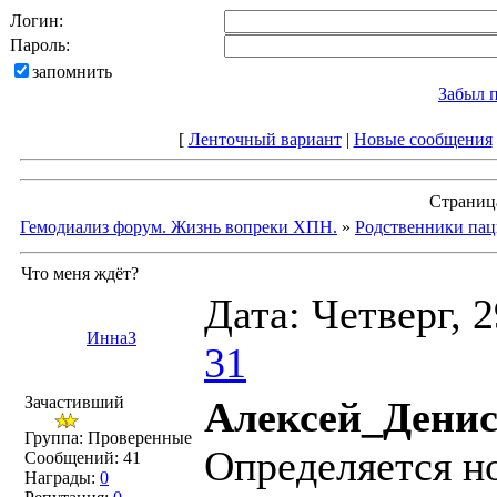
Логин:
Пароль:
запомнить
Забыл 
[
Ленточный вариант
|
Новые сообщения
Страни
Гемодиализ форум. Жизнь вопреки ХПН.
»
Родственники пац
Что меня ждёт?
Дата: Четверг, 
ИннаЗ
31
Зачастивший
Алексей_Денис
Группа: Проверенные
Определяется н
Сообщений:
41
Награды:
0