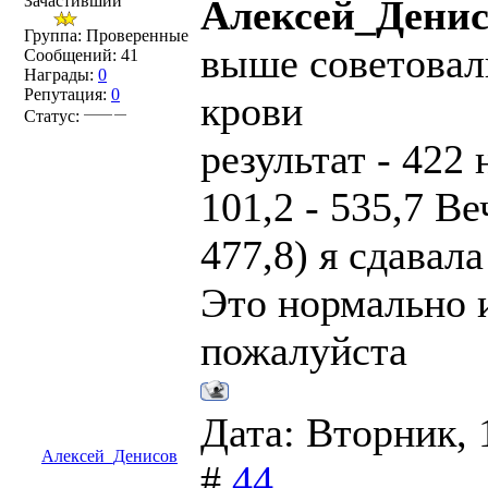
Зачастивший
Алексей_Денис
Группа: Проверенные
выше советовали
Сообщений:
41
Награды:
0
Репутация:
0
крови
Статус:
результат - 422 
101,2 - 535,7 Ве
477,8) я сдавал
Это нормально и
пожалуйста
Дата: Вторник, 
Алексей_Денисов
#
44