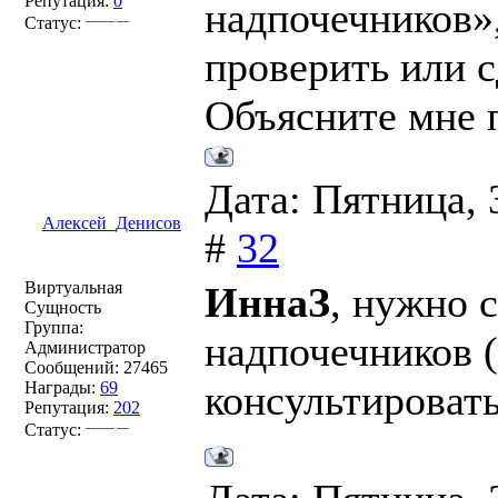
Репутация:
0
надпочечников»,
Статус:
проверить или с
Объясните мне 
Дата: Пятница, 
Алексей_Денисов
#
32
Виртуальная
ИннаЗ
, нужно 
Сущность
Группа:
надпочечников 
Администратор
Сообщений:
27465
консультироват
Награды:
69
Репутация:
202
Статус: