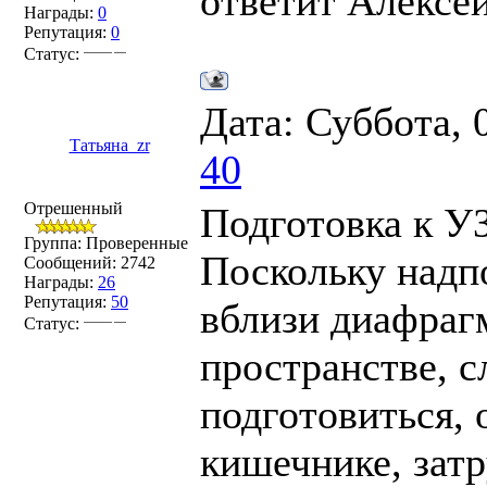
ответит Алексей
Награды:
0
Репутация:
0
Статус:
Дата: Суббота, 
Татьяна_zr
40
Отрешенный
Подготовка к У
Группа: Проверенные
Поскольку надп
Сообщений:
2742
Награды:
26
Репутация:
50
вблизи диафраг
Статус:
прострaнcтве, с
подготовиться, 
кишечнике, зат