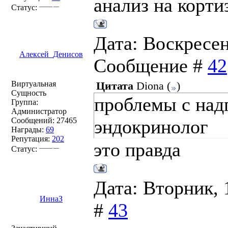
анализ на корти
Статус:
Дата: Воскресень
Алексей_Денисов
Сообщение #
42
Виртуальная
Цитата
Diona
(
)
Сущность
проблемы с над
Группа:
Администратор
Сообщений:
27465
эндокринолог
Награды:
69
Репутация:
202
это правда
Статус:
Дата: Вторник, 
ИннаЗ
#
43