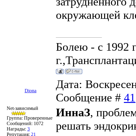
затрудненного д
окружающей кле
Болею - с 1992 г
г.,Трансплантаци
Дата: Воскресень
Diona
Сообщение #
41
Net-зависимый
ИннаЗ
, пробле
Группа: Проверенные
решать эндокри
Сообщений:
1072
Награды:
3
Репутация:
21