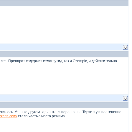
лся! Препарат содержит семаглутид, как и Ozempic, и действительно
нялось. Узнав о другом варианте, я перешла на Тирзетту и постепенно
tirzetta.com/
стала частью моего режима.