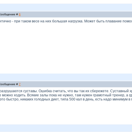
| Сообщение #
6
ритично - при таком весе на них большая нагрузка. Может быть плавание пом
| Сообщение #
7
разрушаются суставы. Ошибка считать, что вы так их сбережете. Суставный 
лне можно ходить. Всякие залы пока не нужно, там нужен грамотный тренер, а
это быстро, никаких голодных диет, типа 500 кал в день, есть надо минимум в