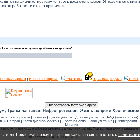
ходится на диализе, поэтому контроль веса очень важен. Я поделился с ним
как он работает и как его принимать.
»
Есть ли шансы похудеть диабетику на диализе?
нточный вариант
|
Новые сообщения
|
Участники
|
Правила форума
|
Поиск
ум, Трансплантация, Нефропротекция, Жизнь вопреки Хронической
сайта
|
Информеры
|
Новости
|
Для пациентов
|
Для специалистов
|
FAQ (вопрос/ответ)
вый Нефрон
|
Карта диализа Москвы
|
Обратная связь
|
Консультация
| |
Регистрация
|
Магазин
на исключительно для образовательных и научных целей. При копировании материала
ователя. Продолжая просмотр страниц сайта, вы соглашаетесь с
Политикой и
Жизнь вопреки ХПН © 2007 - 2026