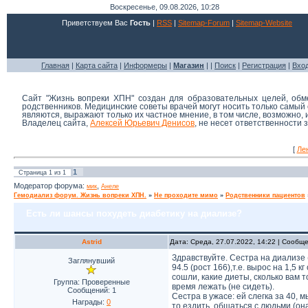
Воскресенье, 09.08.2026, 10:28
Приветствуем Вас
Гость
|
RSS
|
Sitemap-Forum
|
Sitemap-Website
Главная
|
Карта сайта
|
Информеры
|
Магазин
| |
Поиск
|
Регистрация
|
Вхо
Сайт "Жизнь вопреки ХПН" создан для образовательных целей, об
родственников. Медицинские советы врачей могут носить только самы
являются, выражают только их частное мнение, в том числе, возможно,
Владелец сайта,
Алексей Юрьевич Денисов
, не несет ответственности
[
Ле
1
Страница
1
из
1
Модератор форума:
,
мик
Анеле
Гемодиализ форум. Жизнь вопреки ХПН.
»
Не проходите мимо
»
Родственники пациентов
Есть ли шансы похудеть диабетику на диализе?
Astrid
Дата: Среда, 27.07.2022, 14:22 | Сообщ
Здравствуйте. Сестра на диализе 
Заглянувший
94.5 (рост 166),т.е. вырос на 1,5 
сошли, какие диеты, сколько вам 
Группа: Проверенные
время лежать (не сидеть).
Сообщений:
1
Сестра в ужасе: ей слегка за 40, 
Награды:
0
то ездить, общаться с людьми (он