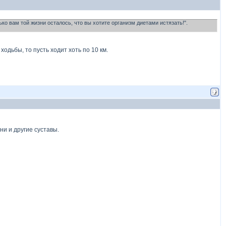
ько вам той жизни осталось, что вы хотите организм диетами истязать!".
одьбы, то пусть ходит хоть по 10 км.
ни и другие суставы.