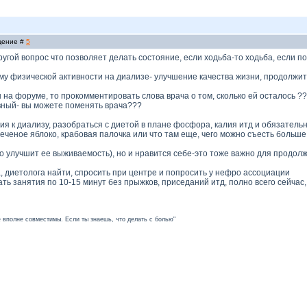
бщение #
5
угой вопрос что позволяет делать состояние, если ходьба-то ходьба, если пол
му физической активности на диализе- улучшение качества жизни, продолжи
 на форуме, то прокомментировать слова врача о том, сколько ей осталось ??
вный- вы можете поменять врача???
ия к диализу, разобраться с диетой в плане фосфора, калия итд и обязатель
еченое яблоко, крабовая палочка или что там еще, чего можно съесть больше
то улучшит ее выживаемость), но и нравится себе-это тоже важно для продолж
, диетолога найти, спросить при центре и попросить у нефро ассоциации
ать занятия по 10-15 минут без прыжков, приседаний итд, полно всего сейчас,
ье вполне совместимы. Если ты знаешь, что делать с болью"