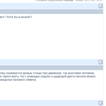
filinska
Сообщение отредактировал
-
Четверг, 28.07.2022, 00:18
ожет? Хотя бы в начале?
хрящ снабжается кровью только при движении, так анатомия человека
 где такого взять. Но с помощью ходьбы и щадящей диеты вполне можно
 пределах базового обмена.