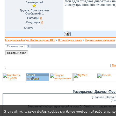
Мой дядя страдает диабетом и на
Заглянувший
инструкции понятно объясняется, 
Группа: Пользователь
Сообщений:
1
Награды:
0
Репутация:
0
Статус:
Гемодиализ форум. Жизнь вопреки ХПН.
»
Не проходите мимо
»
Родственники пациентов
1
Страница
1
из
1
[
Ле
Гемодиализ, Диализ, Фор
[
Главная
|
Карта 
[
Но
Внимание! Информация на сайте www.Dr-Denisov.ru предназначе
Этот сайт использует файлы cookies для более комфортной работы польз