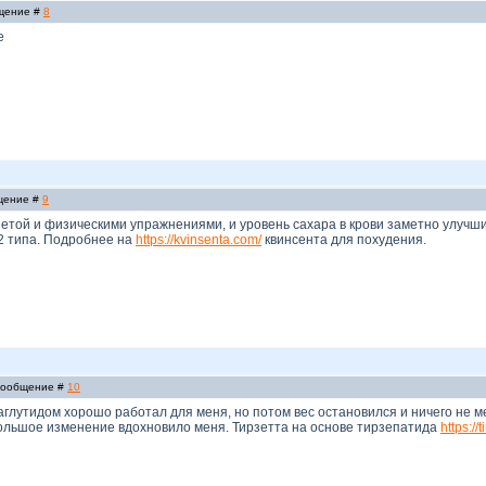
бщение #
8
е
бщение #
9
етой и физическими упражнениями, и уровень сахара в крови заметно улучши
2 типа. Подробнее на
https://kvinsenta.com/
квинсента для похудения.
 Сообщение #
10
глутидом хорошо работал для меня, но потом вес остановился и ничего не ме
большое изменение вдохновило меня. Тирзетта на основе тирзепатида
https://