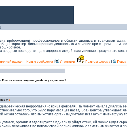
д
мена информацией профессионалов в области диализа и трансплантации,
й общий характер. Дистанционная диагностика и лечение при современном с
 и ошибочное.
 за вредные последствия для здоровья людей, наступившие в результате сове
нточный вариант
|
Новые сообщения
|
Участники
|
Правила форума
|
Поиск
»
Есть ли шансы похудеть диабетику на диализе?
ение #
1
(диабетическая нефропатия) с конца февраля. На момент начала диализа вес 
кг относительно того, что было пару месяцев назад. Врач центра утверждает, чт
той жизни осталось, что вы хотите организм диетами истязать!". Физнагрузку
мы думали, организм адаптируется к диализу, уйдут отёки, ей можно будет сб
а очень переживает по поводу своей полной фигуры с заметным животом и пря