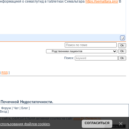
 информацией о семаглутид в таблетках Семальтара
https://semaltara.pro/
В
Поиск:
|
RSS
]
 Почечной Недостаточности.
|
Форум
|
Чат
|
Блог
]
Вход
]
 с сайта, ОБЯЗАТЕЛЬНА активная ссылка на сайт
www.Dr-Denisov.ru.
СОГЛАСИТЬСЯ
спользования файлов cookies
.