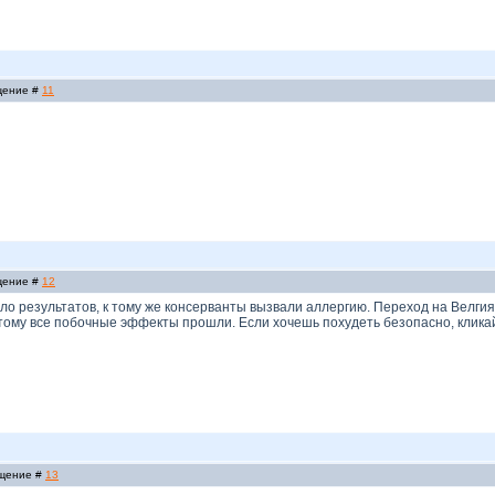
бщение #
11
бщение #
12
ло результатов, к тому же консерванты вызвали аллергию. Переход на Велги
тому все побочные эффекты прошли. Если хочешь похудеть безопасно, кликай 
бщение #
13