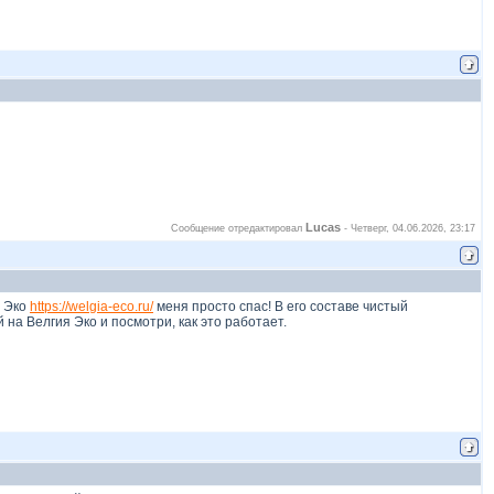
Lucas
Сообщение отредактировал
-
Четверг, 04.06.2026, 23:17
я Эко
https://welgia-eco.ru/
меня просто спас! В его составе чистый
на Велгия Эко и посмотри, как это работает.