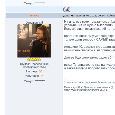
Статус:
filinska
Дата: Четверг, 28.07.2022, 00:14 | Соо
На диализе всем показан спорт! др
Отрешенный
упражнения не нужно выполнять
Есть миллион исследований на те
простите, поскольку мат запрещен
только один вопрос и САМЫЙ гла
женщине 40, рассвет сил, адаптац
чем можно спасаться, например, п
Для ее будущего важно худеть ( ч
Группа: Проверенные
пысы Татьяна верно уже написала
Сообщений:
3544
а также в ютьбе попробовать поск
Награды:
30
Репутация:
74
Статус:
".. как легко быть счастливым. Боль и счаст
Меня зовут Юля! Приятно познакомиться ;))
http://www.dr-denisov.ru/forum/5-3517-1