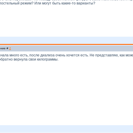
 постельный режим? Или могут быть какие-то варианты?
ение #
2
ачала много есть, после диализа очень хочется есть. Не представляю, как м
обратно вернула свои килограммы.