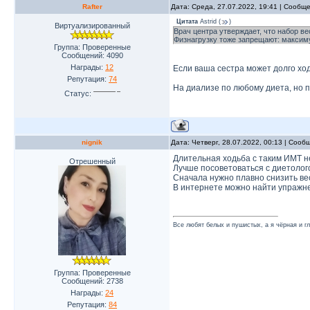
Rafter
Дата: Среда, 27.07.2022, 19:41 | Сообщ
Цитата
Astrid
(
)
Виртуализированный
Врач центра утверждает, что набор ве
Физнагрузку тоже запрещают: максиму
Группа: Проверенные
Сообщений:
4090
Награды:
12
Если ваша сестра может долго ход
Репутация:
74
На диализе по любому диета, но 
Статус:
nignik
Дата: Четверг, 28.07.2022, 00:13 | Соо
Длительная ходьба с таким ИМТ н
Отрешенный
Лучше посоветоваться с диетолог
Сначала нужно плавно снизить вес
В интернете можно найти упражне
Все любят белых и пушистых, а я чёрная и г
Группа: Проверенные
Сообщений:
2738
Награды:
24
Репутация:
84