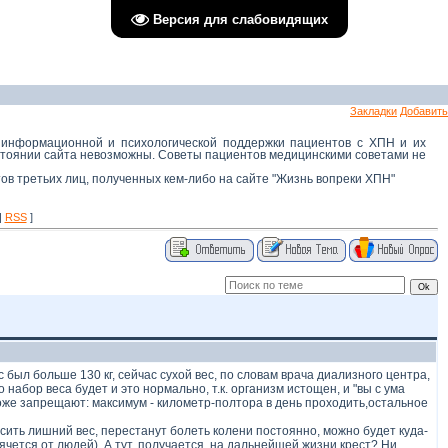
Версия для слабовидящих
Закладки
Добавить
 информационной и психологической поддержки пациентов с ХПН и их
остоянии сайта невозможны. Советы пациентов медицинскими советами не
тов третьих лиц, полученных кем-либо на сайте "Жизнь вопреки ХПН"
|
RSS
]
был больше 130 кг, сейчас сухой вес, по словам врача диализного центра,
о набор веса будет и это нормально, т.к. организм истощен, и "вы с ума
 тоже запрещают: максимум - километр-полтора в день проходить,остальное
росить лишний вес, перестанут болеть колени постоянно, можно будет куда-
чется от людей). А тут, получается, на дальнейшей жизни крест? Ни