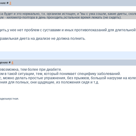
ение #
3
са будет и это нормально, т.к. организм истощен, и "вы с ума сошли, какие диеты, скол
м - километр-полтора в день проходить,остальное время лежать (не сидеть).
ить,у нее нет проблем с суставами и иных противопоказаний для длительной х
правильная диета на диализе не должна полнить.
бщение #
4
евозможна, тем более при диабете.
ом в такой ситуации, тем, который понимает специфику заболеваний.
, можно делать простые упражнения, без прыжков, большой нагрузки на коле
ния для полных, они щадящие, из положения сидя и т.д.
ладкошерстная.