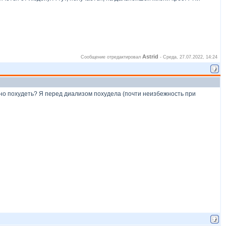
Astrid
Сообщение отредактировал
-
Среда, 27.07.2022, 14:24
ожно похудеть? Я перед диализом похудела (почти неизбежность при