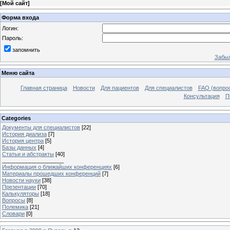
[
Мой сайт
]
Форма входа
Логин:
Пароль:
запомнить
Забыл
Меню сайта
Главная страница
Новости
Для пациентов
Для специалистов
FAQ (вопрос
Консультация
П
Categories
Документы для специалистов
[22]
История диализа
[7]
История центра
[5]
Базы данных
[4]
Статьи и абстракты
[40]
____________________
Информация о ближайших конференциях
[6]
Материалы прошедших конференций
[7]
Новости науки
[38]
Презентации
[70]
Калькуляторы
[18]
Вопросы
[8]
Полемика
[21]
Словари
[0]