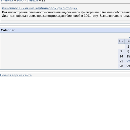
Главная
»
2008
»
Январь
»
13
Линейное снижение клубочковой фильтрации
Вот иллюстрация линейности снижения клубочковой фильтрации. Это мое собственное 
Диагноз нефроангиосклероза подтвержден биопсией в 1991 году. Выполнялась станд
Calendar
Пн
Вт
1
7
8
14
15
21
22
28
29
Полная версия сайта