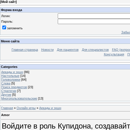
[
Мой сайт
]
Форма входа
Логин:
Пароль:
запомнить
Забыл
Меню сайта
Главная страница
Новости
Для пациентов
Для специалистов
FAQ (вопрос
Консультация
П
Categories
Аркады и экшн
[86]
Настольные
[14]
Головоломки
[64]
Слова
[5]
Поиск предметов
[23]
Стратегии
[7]
Другие
[5]
Многопользовательские
[13]
Главная
»
Онлайн игры
»
Аркады и экшн
Amor
Войдите в роль Купидона, создавайт