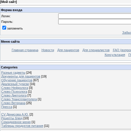
[
Мой сайт
]
Форма входа
Логин:
Пароль:
запомнить
Забыл
Меню сайта
Главная страница
Новости
Для пациентов
Для специалистов
FAQ (вопрос
Консультация
П
Categories
Разные гаджеты
[24]
Документы для пациентов
[19]
Обучение пациентов
[67]
Диализный туризм
[16]
Слово Нефролога
[3]
Слово Психолога
[1]
Слово Диетолога
[7]
Слово Трансплантолога
[1]
Слово Ветерана
[25]
Пресса
[1]
CV Денисова А.Ю.
[2]
Рецепты блюд
[10]
Семидневное меню
[1]
Таблицы продуктов питания
[11]