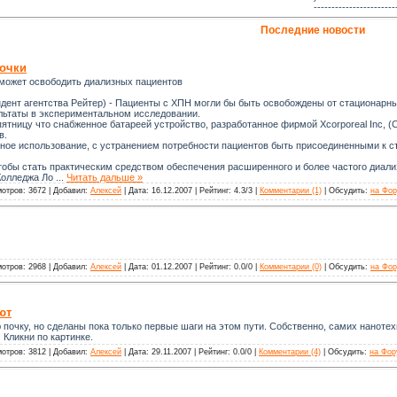
-----------------------
Последние новости
очки
 может освободить диализных пациентов
ент агентства Рейтер) - Пациенты с ХПН могли бы быть освобождены от стационарны
ьтаты в экспериментальном исследовании.
ятницу что снабженное батареей устройство, разработанное фирмой Xcorporeal Inc,
в.
чное использование, с устранением потребности пациентов быть присоединенными к ст
чтобы стать практическим средством обеспечения расширенного и более частого диал
 Колледжа Ло
...
Читать дальше »
отров: 3672 | Добавил:
Алексей
| Дата: 16.12.2007 | Рейтинг: 4.3/3 |
Комментарии (1)
| Обсудить:
на Фор
отров: 2968 | Добавил:
Алексей
| Дата: 01.12.2007 | Рейтинг: 0.0/0 |
Комментарии (0)
| Обсудить:
на Фор
ют
почку, но сделаны пока только первые шаги на этом пути. Собственно, самих нанотех
 Кликни по картинке.
отров: 3812 | Добавил:
Алексей
| Дата: 29.11.2007 | Рейтинг: 0.0/0 |
Комментарии (4)
| Обсудить:
на Фор