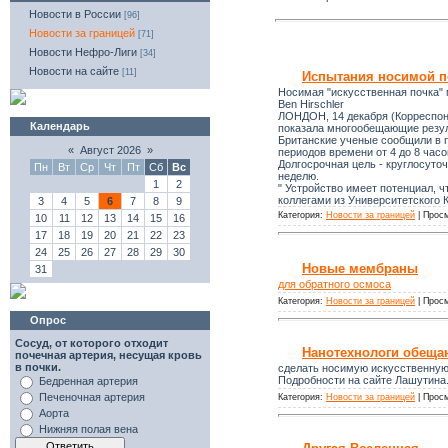
Новости в России
[96]
Новости за границей
[71]
Новости Нефро-Лиги
[34]
Новости на сайте
[11]
Испытания носимой п
Носимая "искусственная почка"
Ben Hirschler
ЛОНДОН, 14 декабря (Корреспонд
Календарь
показала многообещающие резул
Британские ученые сообщили в п
«
Август 2026
»
периодов времени от 4 до 8 часо
Долгосрочная цель - круглосуто
Пн
Вт
Ср
Чт
Пт
Сб
Вс
неделю.
1
2
" Устройство имеет потенциал, 
коллегами из Университетского
3
4
5
6
7
8
9
Категория:
Новости за границей
| Просм
10
11
12
13
14
15
16
17
18
19
20
21
22
23
24
25
26
27
28
29
30
Новые мембраны
31
для обратного осмоса
Категория:
Новости за границей
| Просм
Опрос
Сосуд, от которого отходит
Нанотехнологи обеща
почечная артерия, несущая кровь
в почки.
сделать носимую искусственную 
Подробности на сайте Лашутина.
Бедренная артерия
Печеночная артерия
Категория:
Новости за границей
| Просм
Аорта
Нижняя полая вена