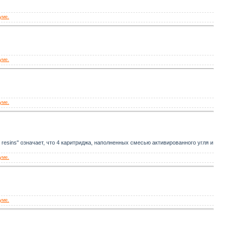
уме.
уме.
уме.
yrenic resins" означает, что 4 каритриджа, наполненных смесью активированного угля и
уме.
уме.