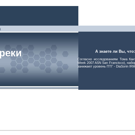
д
реки
А знаете ли Вы, что:
Согласно исследованиям Тома Кант
Week 2007 ASN San Francisco), набо
занижают уровень ПТГ - DiaSorin IR