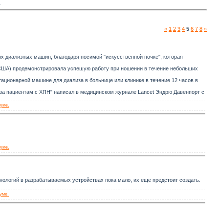
-
«
1
2
3
4
5
6
7
8
»
х диализных машин, благодаря носимой "искусственной почке", которая
 (США) продемонстрировала успешую работу при ношении в течение небольших
ационарной машине для диализа в больнице или клинике в течение 12 часов в
иза пациентам с ХПН" написал в медицинском журнале Lancet Эндрю Давенпорт с
уме.
уме.
нологий в разрабатываемых устройствах пока мало, их еще предстоит создать.
уме.