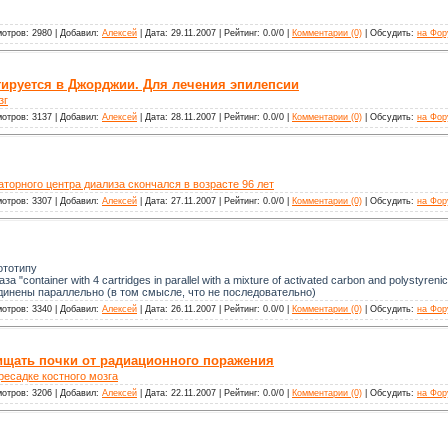
отров: 2980 | Добавил:
Алексей
| Дата: 29.11.2007 | Рейтинг: 0.0/0 |
Комментарии (0)
| Обсудить:
на Фор
тируется в Джорджии. Для лечения эпилепсии
зг
отров: 3137 | Добавил:
Алексей
| Дата: 28.11.2007 | Рейтинг: 0.0/0 |
Комментарии (0)
| Обсудить:
на Фор
торного центра диализа скончался в возрасте 96 лет
отров: 3307 | Добавил:
Алексей
| Дата: 27.11.2007 | Рейтинг: 0.0/0 |
Комментарии (0)
| Обсудить:
на Фор
рототипу
аза "container with 4 cartridges in parallel with a mixture of activated carbon and polyst
инены параллельно (в том смысле, что не последовательно)
отров: 3340 | Добавил:
Алексей
| Дата: 26.11.2007 | Рейтинг: 0.0/0 |
Комментарии (0)
| Обсудить:
на Фор
ищать почки от радиационного поражения
ресадке костного мозга
отров: 3206 | Добавил:
Алексей
| Дата: 22.11.2007 | Рейтинг: 0.0/0 |
Комментарии (0)
| Обсудить:
на Фор