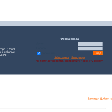
Форма входа
Логин:
Пароль:
ора (Renal
ры, которые
запомнить
MA iPTH
Забыл пароль
·
Регистрация
Не получается войти? Попробуйте через эту форму.
Закладки
Добавить