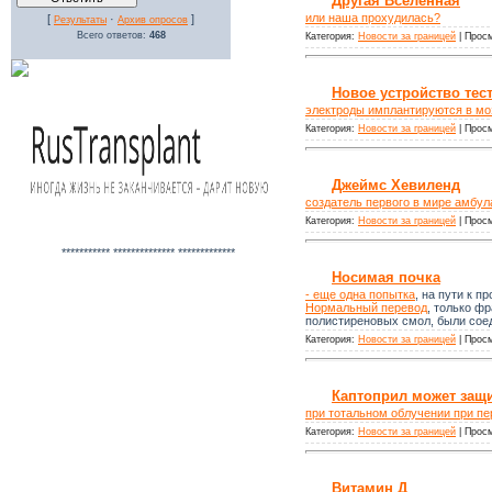
Другая Вселенная
или наша прохудилась?
[
·
]
Результаты
Архив опросов
Всего ответов:
468
Категория:
Новости за границей
| Просм
Новое устройство тес
электроды имплантируются в мо
Категория:
Новости за границей
| Просм
Джеймс Хевиленд
создатель первого в мире амбула
Категория:
Новости за границей
| Просм
*********** ************** *************
Носимая почка
- еще одна попытка
, на пути к п
Нормальный перевод
, только фр
полистиреновых смол, были соед
Категория:
Новости за границей
| Просм
Каптоприл может защ
при тотальном облучении при пе
Категория:
Новости за границей
| Просм
Витамин Д