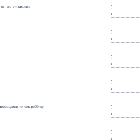
 пытаются закрыть.
(
)
-----------------------
(
)
-----------------------
(
)
-----------------------
(
)
-----------------------
пересадили печень ребёнку
(
)
-----------------------
(
)