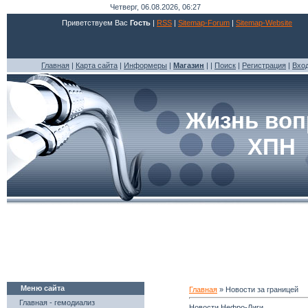
Четверг, 06.08.2026, 06:27
Приветствуем Вас
Гость
|
RSS
|
Sitemap-Forum
|
Sitemap-Website
Главная
|
Карта сайта
|
Информеры
|
Магазин
| |
Поиск
|
Регистрация
|
Вхо
Жизнь воп
ХПН
Меню сайта
Главная
»
Новости за границей
Главная - гемодиализ
Новости Нефро-Лиги