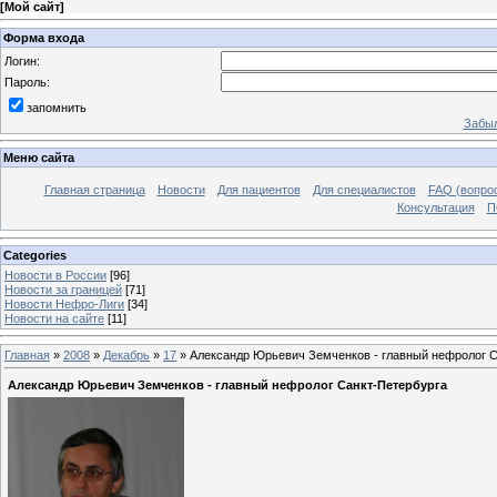
[
Мой сайт
]
Форма входа
Логин:
Пароль:
запомнить
Забыл
Меню сайта
Главная страница
Новости
Для пациентов
Для специалистов
FAQ (вопрос
Консультация
П
Categories
Новости в России
[96]
Новости за границей
[71]
Новости Нефро-Лиги
[34]
Новости на сайте
[11]
Главная
»
2008
»
Декабрь
»
17
» Александр Юрьевич Земченков - главный нефролог С
Александр Юрьевич Земченков - главный нефролог Санкт-Петербурга