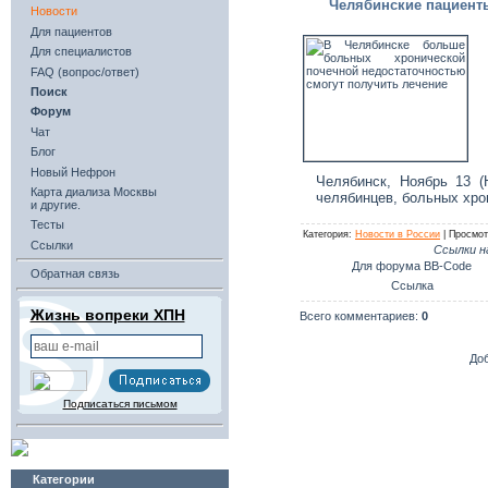
Челябинские пациент
Новости
Для пациентов
Для специалистов
FAQ (вопрос/ответ)
Поиск
Форум
Чат
Блог
Новый Нефрон
Челябинск, Ноябрь 13 
Карта диализа Москвы
челябинцев, больных хро
и другие.
Тесты
Категория:
Новости в России
| Просмот
Ссылки
Ссылки н
Для форума BB-Code
Обратная связь
Ссылка
Жизнь вопреки ХПН
Всего комментариев:
0
До
Подписаться письмом
Категории