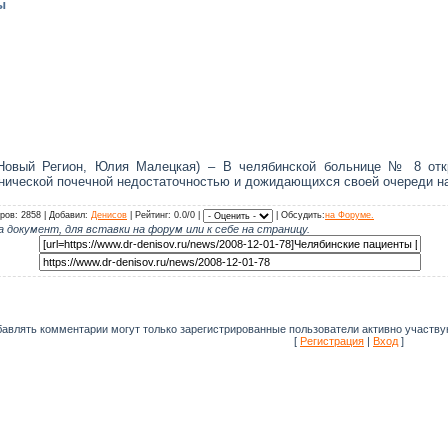
ы
(Новый Регион, Юлия Малецкая) – В челябинской больнице № 8 откр
нической почечной недостаточностью и дожидающихся своей очереди на
ров: 2858 | Добавил:
Денисов
| Рейтинг: 0.0/0 |
| Обсудить:
на Форуме.
а документ, для вставки на форум или к себе на страницу.
бавлять комментарии могут только зарегистрированные пользователи активно участв
[
Регистрация
|
Вход
]