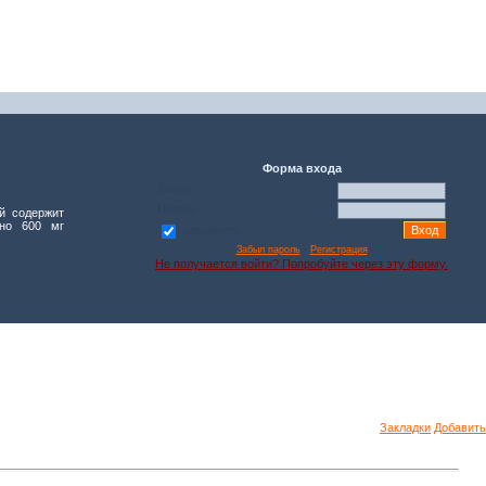
Форма входа
Логин:
Пароль:
й содержит
ьно 600 мг
запомнить
Забыл пароль
·
Регистрация
Не получается войти? Попробуйте через эту форму.
Закладки
Добавить