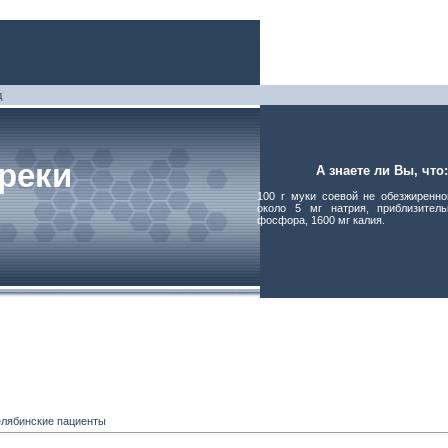
д
реки
А знаете ли Вы, что:
100 г муки соевой не обезжиренно
около 5 мг натрия, приблизител
фосфора, 1600 мг калия.
лябинские пациенты