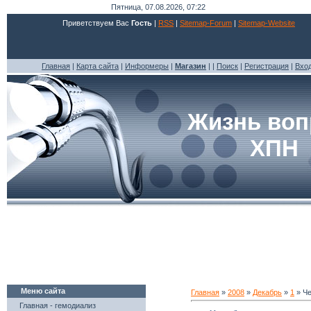
Пятница, 07.08.2026, 07:22
Приветствуем Вас
Гость
|
RSS
|
Sitemap-Forum
|
Sitemap-Website
Главная
|
Карта сайта
|
Информеры
|
Магазин
| |
Поиск
|
Регистрация
|
Вхо
Жизнь воп
ХПН
Меню сайта
Главная
»
2008
»
Декабрь
»
1
» Че
Главная - гемодиализ