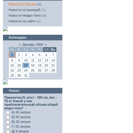
Новости в России
[96]
Новости за границей
[71]
Новости Нефро-Лиги
[34]
Новости на сайте
[11]
Календарь
«
Декабрь 2008
»
Пн
Вт
Ср
Чт
Пт
Сб
Вс
1
2
3
4
5
6
7
8
9
10
11
12
13
14
15
16
17
18
19
20
21
22
23
24
25
26
27
28
29
30
31
Опрос
Пациентка N. рост - 165 см, вес -
75 кг Какой у нее
приблизительный объем общей
воды тела?
А) 45 литров
Б) 55 литров
В) 35 литров
Г) 25 литров
Д) 5 литров