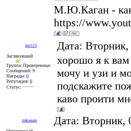
М.Ю.Каган - ка
https://www.you
Дата: Вторник,
ira123
Заглянувший
хорошо я к вам
Группа: Проверенные
мочу и узи и мо
Сообщений:
9
Награды:
0
Репутация:
0
подскажите пож
Статус:
каво проити мн
Дата: Вторник, 
mkagan
Отрешенный