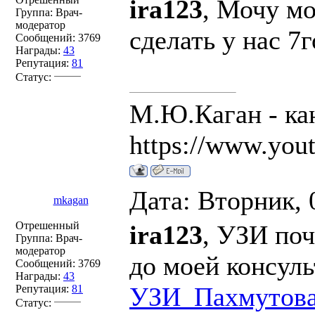
ira123
, Мочу мо
Группа: Врач-
модератор
сделать у нас 7
Сообщений:
3769
Награды:
43
Репутация:
81
Статус:
М.Ю.Каган - ка
https://www.you
Дата: Вторник, 
mkagan
Отрешенный
ira123
, УЗИ поч
Группа: Врач-
модератор
до моей консуль
Сообщений:
3769
Награды:
43
УЗИ_Пахмутов
Репутация:
81
Статус: