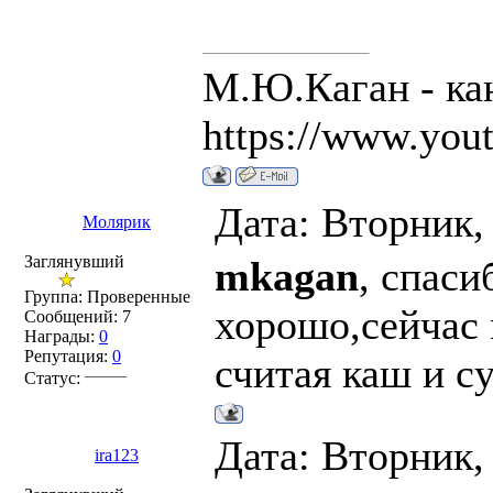
М.Ю.Каган - ка
https://www.you
Дата: Вторник,
Молярик
Заглянувший
mkagan
, спаси
Группа: Проверенные
хорошо,сейчас 
Сообщений:
7
Награды:
0
Репутация:
0
считая каш и с
Статус:
Дата: Вторник,
ira123