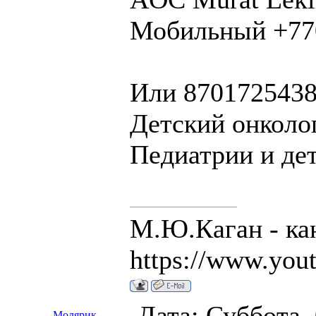
Мобильный +77
Или 8701725438
Детский онколог
Педиатрии и дет
М.Ю.Каган - ка
https://www.you
Дата: Суббота,
Молярик