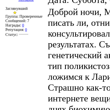
Заглянувший
Доброй ночи, 
Группа: Проверенные
писать ли, отн
Сообщений:
7
Награды:
0
Репутация:
0
консультировал
Статус:
результатах. С
генетический а
тип поликистоза
ложимся к Лар
Страшно как-то,
интернете вещи
днях биохимию 