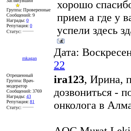
Заглянувший
хорошо спасиб
Группа: Проверенные
прием а где у 
Сообщений:
9
Награды:
0
Репутация:
0
успели здесь зд
Статус:
Дата: Воскресен
mkagan
22
Отрешенный
ira123
, Ирина, 
Группа: Врач-
модератор
дозвониться - п
Сообщений:
3769
Награды:
43
онколога в Алм
Репутация:
81
Статус:
AOC Murat Leki