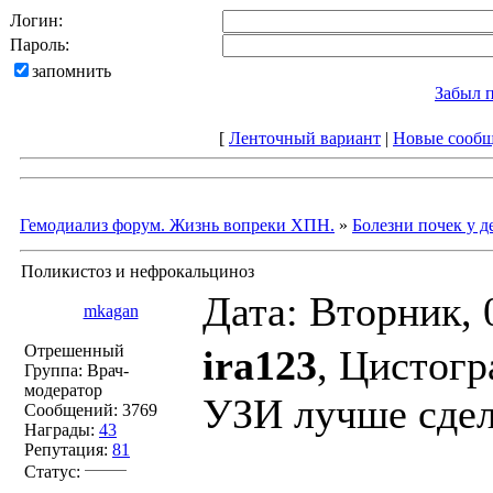
Логин:
Пароль:
запомнить
Забыл 
[
Ленточный вариант
|
Новые сооб
Гемодиализ форум. Жизнь вопреки ХПН.
»
Болезни почек у д
Поликистоз и нефрокальциноз
Дата: Вторник, 
mkagan
Отрешенный
ira123
, Цистог
Группа: Врач-
модератор
УЗИ лучше сдел
Сообщений:
3769
Награды:
43
Репутация:
81
Статус: