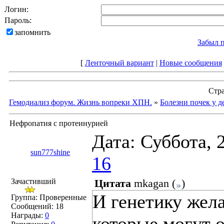
Логин:
Пароль:
запомнить
Забыл 
[
Ленточный вариант
|
Новые сообщения
Стр
Гемодиализ форум. Жизнь вопреки ХПН.
»
Болезни почек у д
Нефропатия с протеинурией
Дата: Суббота, 
sun777shine
16
Зачастивший
Цитата
mkagan
(
)
И генетику жела
Группа: Проверенные
Сообщений:
18
Награды:
0
которые могут о