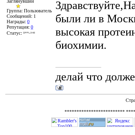
Заглянувший
Здравствуйте,На
Группа: Пользователь
были ли в Моск
Сообщений:
1
Награды:
0
Репутация:
0
высокая протеи
Статус:
биохимии.
делай что долже
Стр
************************* ***