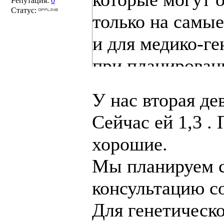
Репутация:
0
Статус:
только на самые
и для медико-ге
при планирован
семье. При низ
У нас вторая де
конечно, можно
Сейчас ей 1,3 .
всякого лечения
хорошие.
Мы планируем с
консультацию с
Для генетическо