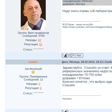
норадреналин 340пг/мл
дофамин 15пг/мл
Надо знать нормы той лаборатори
М.Ю.Каган - канал на ютубе:
https://www.youtube.com/user/mkaganorenburg
Группа: Врач-модератор
Сообщений:
3769
Награды:
43
Репутация:
81
Статус:
natalii-z
Дата: Пятница, 28.02.2014, 19:12 | Соо
Здравствуйте , Спасибо за ответ. 
Заглянувший
референсных значениях) недостат
норадреналин 70-750 пг/мл
Группа: Проверенные
дофамин < 87пг/мл
Сообщений:
12
Конечно понятно , что выброс адре
Награды:
0
Спасибо
Репутация:
0
Статус:
Наталья