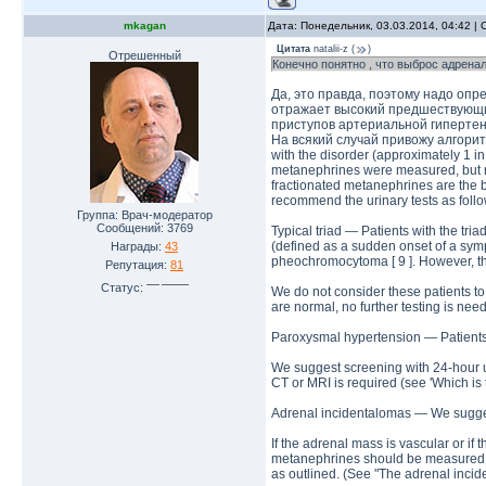
mkagan
Дата: Понедельник, 03.03.2014, 04:42 
Цитата
natalii-z
(
)
Отрешенный
Конечно понятно , что выброс адренал
Да, это правда, поэтому надо опр
отражает высокий предшествующий
приступов артериальной гипертен
На всякий случай привожу алгоритм
with the disorder (approximately 1 i
metanephrines were measured, but mo
fractionated metanephrines are the be
recommend the urinary tests as follo
Группа: Врач-модератор
Сообщений:
3769
Typical triad — Patients with the tr
(defined as a sudden onset of a symp
Награды:
43
pheochromocytoma [ 9 ]. However, the
Репутация:
81
Статус:
We do not consider these patients to 
are normal, no further testing is need
Paroxysmal hypertension — Patients w
We suggest screening with 24-hour uri
CT or MRI is required (see 'Which is 
Adrenal incidentalomas — We suggest
If the adrenal mass is vascular or i
metanephrines should be measured. If
as outlined. (See "The adrenal incid