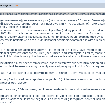
| Сообщение #
20
ина у ребенка во время взятия крови из вены возрастает ( да еще когда в вену попасть
еделять метанефрин в моче за сутки (сбор мочи в течение 24 часов). Метане
 выброс адреналина. Этот тест, наряду с магнитно-резонансной томографи
зии у детей и взрослых.
 диагностики феохромоцитомы (из UpToDate): Many patients are screened for pos
n 300). There has been no consensus regarding the best diagnostic test for pheoch
re recently plasma fractionated metanephrines have been recommended by some expe
st test in patients who are at high risk for pheochromocytoma (those with a high pre-t
ws:
iad of headache, sweating, and tachycardia , whether or not they have hypertension,
tom or symptoms that are recurrent, self-limited, and stereotypic in nature) that re
 clinician should recognize that most patients with spells do not have a pheochrom
be at high risk for pheochromocytoma, and therefore we suggest initial screening wit
ed, while if the results are significantly elevated, imaging with CT or MRI is required
ith hypertension that is poorly responsive to standard therapy should be evaluated
nary fractionated metanephrines ( algorithm 1 ). If the results are normal, no further
the best test?' above).
 measuring 24-hour urinary fractionated metanephrines and catecholamines routine
f there are other features to suggest pheochromocytoma (eg, high Hounsfield unit den
 the biochemical tests are negative, no further testing is required. Adrenal incid
entaloma" .)