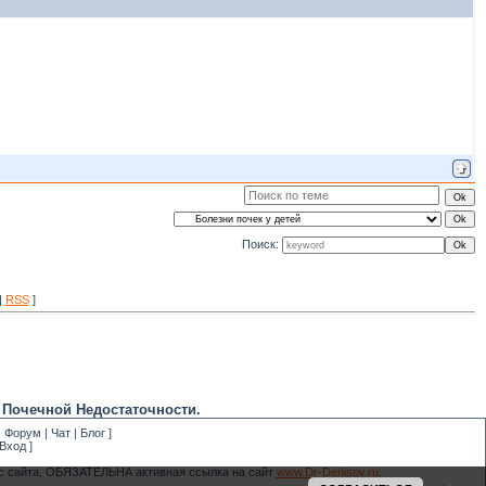
Поиск:
|
RSS
]
 Почечной Недостаточности.
|
Форум
|
Чат
|
Блог
]
Вход
]
 с сайта, ОБЯЗАТЕЛЬНА активная ссылка на сайт
www.Dr-Denisov.ru.