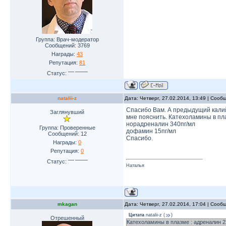
Группа: Врач-модератор
Сообщений:
3769
Награды:
43
Репутация:
81
Статус:
natalii-z
Дата: Четверг, 27.02.2014, 13:49 | Соо
Спасибо Вам. А предыдущий калий 
Заглянувший
мне пояснить. Катехоламины в пл
норадреналин 340пг/мл
Группа: Проверенные
дофамин 15пг/мл
Сообщений:
12
Спасибо.
Награды:
0
Репутация:
0
Статус:
Наталья
mkagan
Дата: Четверг, 27.02.2014, 17:04 | Соо
Цитата
natalii-z
(
)
Отрешенный
Катехоламины в плазме : адреналин 2