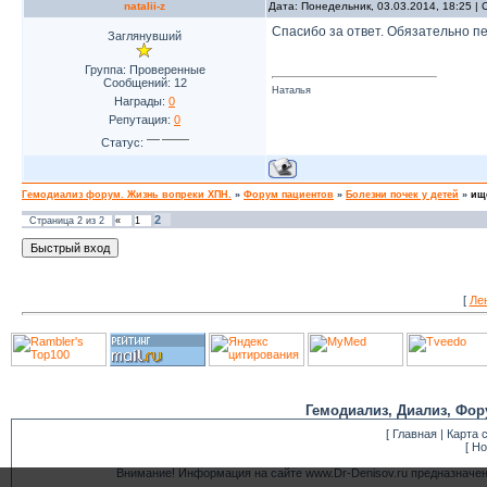
natalii-z
Дата: Понедельник, 03.03.2014, 18:25 
Спасибо за ответ. Обязательно п
Заглянувший
Группа: Проверенные
Сообщений:
12
Наталья
Награды:
0
Репутация:
0
Статус:
Гемодиализ форум. Жизнь вопреки ХПН.
»
Форум пациентов
»
Болезни почек у детей
»
ищ
2
Страница
2
из
2
«
1
[
Ле
Гемодиализ, Диализ, Фор
[
Главная
|
Карта 
[
Но
Внимание! Информация на сайте www.Dr-Denisov.ru предназначе