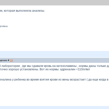
и, которая выполняла анализы.
/videos
бщение #
19
В лаборатории , где мы сдавали кровь на катехоламины , нормы даны только д
очно хорошо установлены. Вот их нормы: адреналин <110пг/мл
налина у ребенка во время взятия крови из вены возрастает ( да еще когда в