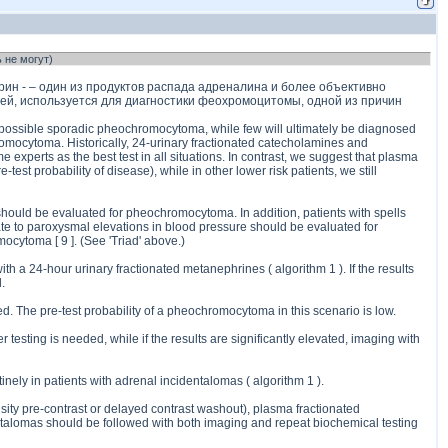
 не могут)
фрин - – один из продуктов распада адреналина и более объективно
ей, используется для диагностики феохромоцитомы, одной из причин
sible sporadic pheochromocytoma, while few will ultimately be diagnosed
romocytoma. Historically, 24-urinary fractionated catecholamines and
rts as the best test in all situations. In contrast, we suggest that plasma
est probability of disease), while in other lower risk patients, we still
 should be evaluated for pheochromocytoma. In addition, patients with spells
late to paroxysmal elevations in blood pressure should be evaluated for
ocytoma [ 9 ]. (See 'Triad' above.)
h a 24-hour urinary fractionated metanephrines ( algorithm 1 ). If the results
.
. The pre-test probability of a pheochromocytoma in this scenario is low.
 testing is needed, while if the results are significantly elevated, imaging with
ly in patients with adrenal incidentalomas ( algorithm 1 ).
sity pre-contrast or delayed contrast washout), plasma fractionated
entalomas should be followed with both imaging and repeat biochemical testing