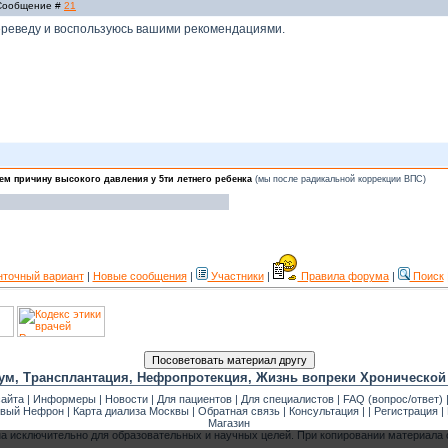
| Сообщение #
21
ереведу и воспользуюсь вашими рекомендациями.
ем причину высокого давления у 5ти летнего ребенка
(мы после радикальной коррекции ВПС)
нточный вариант
|
Новые сообщения
|
Участники
|
Правила форума
|
Поиск
ум, Трансплантация, Нефропротекция, Жизнь вопреки Хронической
сайта
|
Информеры
|
Новости
|
Для пациентов
|
Для специалистов
|
FAQ (вопрос/ответ)
вый Нефрон
|
Карта диализа Москвы
|
Обратная связь
|
Консультация
| |
Регистрация
|
Магазин
на исключительно для образовательных и научных целей. При копировании материала