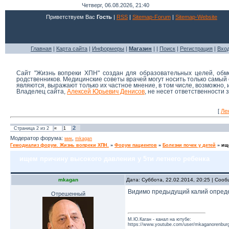
Четверг, 06.08.2026, 21:40
Приветствуем Вас
Гость
|
RSS
|
Sitemap-Forum
|
Sitemap-Website
Главная
|
Карта сайта
|
Информеры
|
Магазин
| |
Поиск
|
Регистрация
|
Вхо
Сайт "Жизнь вопреки ХПН" создан для образовательных целей, об
родственников. Медицинские советы врачей могут носить только самы
являются, выражают только их частное мнение, в том числе, возможно,
Владелец сайта,
Алексей Юрьевич Денисов
, не несет ответственности
[
Ле
2
Страница
2
из
2
«
1
Модератор форума:
,
мик
mkagan
Гемодиализ форум. Жизнь вопреки ХПН.
»
Форум пациентов
»
Болезни почек у детей
»
ищ
ищем причину высокого давления у 5ти летнего ребенка
mkagan
Дата: Суббота, 22.02.2014, 20:25 | Соо
Видимо предыдущий калий опред
Отрешенный
М.Ю.Каган - канал на ютубе:
https://www.youtube.com/user/mkaganorenburg