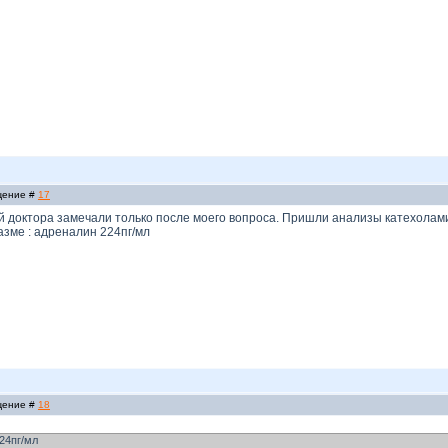
бщение #
17
доктора замечали только после моего вопроса. Пришли анализы катехоламино
азме : адреналин 224пг/мл
бщение #
18
24пг/мл