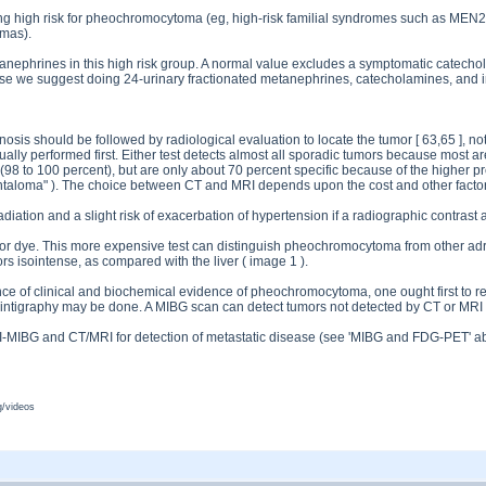
ng high risk for pheochromocytoma (eg, high-risk familial syndromes such as MEN2
mas).
nephrines in this high risk group. A normal value excludes a symptomatic catecho
case we suggest doing 24-urinary fractionated metanephrines, catecholamines, and i
nosis should be followed by radiological evaluation to locate the tumor [ 63,65 ], 
ally performed first. Either test detects almost all sporadic tumors because most ar
(98 to 100 percent), but are only about 70 percent specific because of the higher p
taloma" ). The choice between CT and MRI depends upon the cost and other factor
adiation and a slight risk of exacerbation of hypertension if a radiographic contras
on nor dye. This more expensive test can distinguish pheochromocytoma from othe
s isointense, as compared with the liver ( image 1 ).
ce of clinical and biochemical evidence of pheochromocytoma, one ought first to recons
ntigraphy may be done. A MIBG scan can detect tumors not detected by CT or MRI 
I-MIBG and CT/MRI for detection of metastatic disease (see 'MIBG and FDG-PET' a
/videos