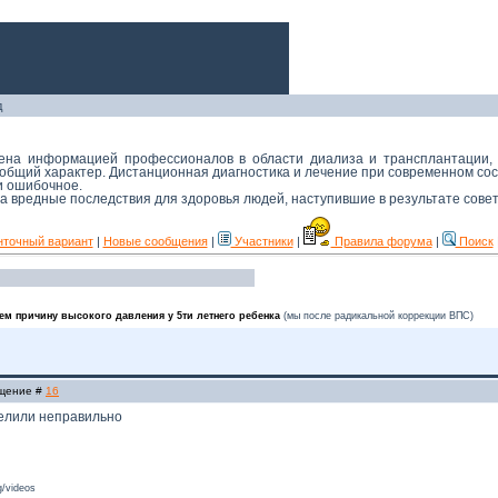
д
мена информацией профессионалов в области диализа и трансплантации,
й общий характер. Дистанционная диагностика и лечение при современном с
 и ошибочное.
 за вредные последствия для здоровья людей, наступившие в результате сове
нточный вариант
|
Новые сообщения
|
Участники
|
Правила форума
|
Поиск
ем причину высокого давления у 5ти летнего ребенка
(мы после радикальной коррекции ВПС)
бщение #
16
елили неправильно
/videos