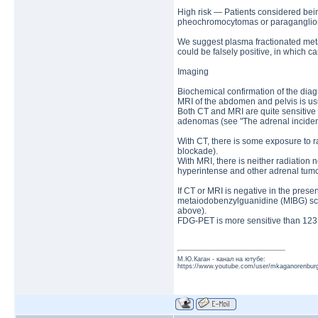
High risk — Patients considered bei
pheochromocytomas or paraganglio
We suggest plasma fractionated meta
could be falsely positive, in which 
Imaging
Biochemical confirmation of the diag
MRI of the abdomen and pelvis is usu
Both CT and MRI are quite sensitive 
adenomas (see "The adrenal inciden
With CT, there is some exposure to r
blockade).
With MRI, there is neither radiati
hyperintense and other adrenal tumor
If CT or MRI is negative in the presen
metaiodobenzylguanidine (MIBG) sci
above).
FDG-PET is more sensitive than 123
М.Ю.Каган - канал на ютубе:
https://www.youtube.com/user/mkaganorenburg