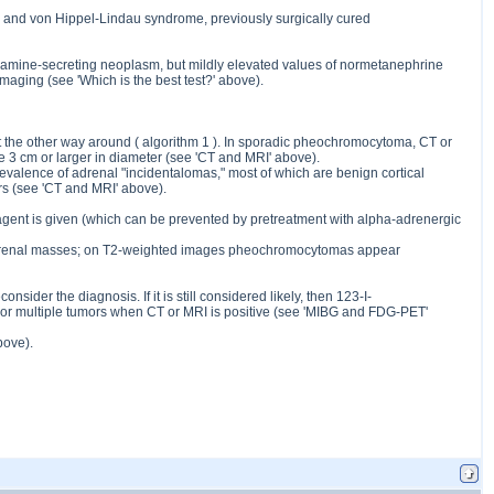
 and von Hippel-Lindau syndrome, previously surgically cured
lamine-secreting neoplasm, but mildly elevated values of normetanephrine
maging (see 'Which is the best test?' above).
not the other way around ( algorithm 1 ). In sporadic pheochromocytoma, CT or
e 3 cm or larger in diameter (see 'CT and MRI' above).
revalence of adrenal "incidentalomas," most of which are benign cortical
s (see 'CT and MRI' above).
t agent is given (which can be prevented by pretreatment with alpha-adrenergic
r adrenal masses; on T2-weighted images pheochromocytomas appear
ider the diagnosis. If it is still considered likely, then 123-I-
or multiple tumors when CT or MRI is positive (see 'MIBG and FDG-PET'
bove).