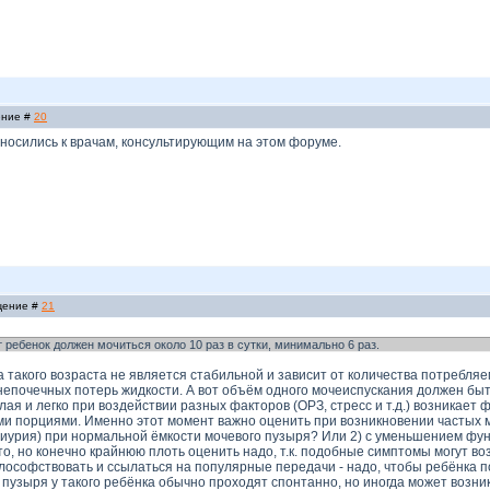
ение #
20
тносились к врачам, консультирующим на этом форуме.
бщение #
21
ет ребенок должен мочиться около 10 раз в сутки, минимально 6 раз.
а такого возраста не является стабильной и зависит от количества потребл
непочечных потерь жидкости. А вот объём одного мочеиспускания должен быт
ая и легко при воздействии разных факторов (ОРЗ, стресс и т.д.) возникае
 порциями. Именно этот момент важно оценить при возникновении частых моч
иурия) при нормальной ёмкости мочевого пузыря? Или 2) с уменьшением фу
о, но конечно крайнюю плоть оценить надо, т.к. подобные симптомы могут во
илософствовать и ссылаться на популярные передачи - надо, чтобы ребёнка
 пузыря у такого ребёнка обычно проходят спонтанно, но иногда может возн