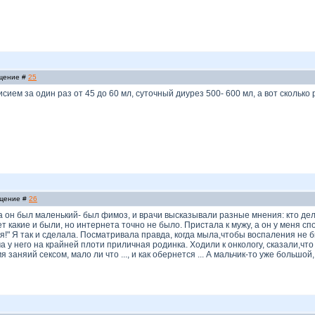
бщение #
25
ем за один раз от 45 до 60 мл, суточный диурез 500- 600 мл, а вот сколько раз все
бщение #
26
да он был маленький- был фимоз, и врачи высказывали разные мнения: кто дел
 какие и были, но интернета точно не было. Пристала к мужу, а он у меня спо
я!" Я так и сделала. Посматривала правда, когда мыла,чтобы воспаления не бы
ма у него на крайней плоти приличная родинка. Ходили к онкологу, сказали,чт
я заняий сексом, мало ли что ..., и как обернется ... А мальчик-то уже большо