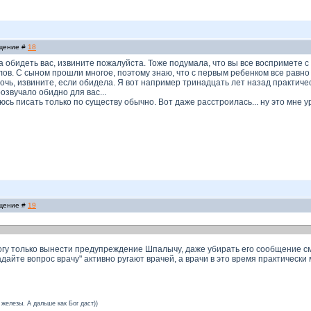
бщение #
18
а обидеть вас, извините пожалуйста. Тоже подумала, что вы все воспримете с
ов. С сыном прошли многое, поэтому знаю, что с первым ребенком все равно
мочь, извините, если обидела. Я вот например тринадцать лет назад практич
розвучало обидно для вас...
юсь писать только по существу обычно. Вот даже расстроилась... ну это мне 
бщение #
19
огу только вынести предупреждение Шпалычу, даже убирать его сообщение смы
адайте вопрос врачу" активно ругают врачей, а врачи в это время практически
железы. А дальше как Бог даст))