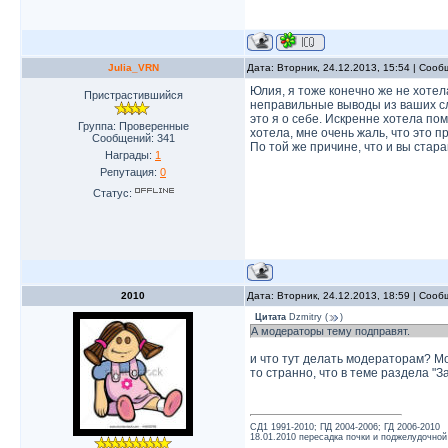
Julia_VRN
Дата: Вторник, 24.12.2013, 15:54 | Соо
Юлия, я тоже конечно же не хотел
Пристрастившийся
неправильные выводы из ваших сл
это я о себе. Искренне хотела по
Группа: Проверенные
хотела, мне очень жаль, что это п
Сообщений:
341
По той же причине, что и вы стара
Награды:
1
Репутация:
0
Статус:
2010
Дата: Вторник, 24.12.2013, 18:59 | Соо
Цитата
Dzmitry
(
)
А модераторы тему подправят.
и что тут делать модераторам? М
то странно, что в теме раздела "З
СД1 1991-2010; ПД 2004-2006; ГД 2006-2010
18.01.2010 пересадка почки и поджелудочной 