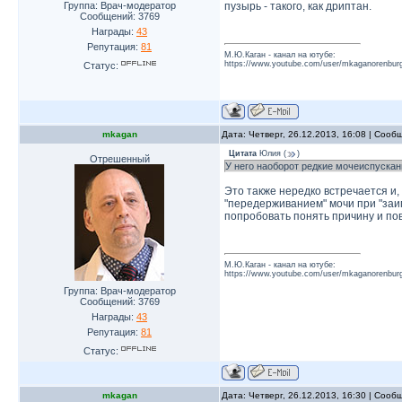
Группа: Врач-модератор
пузырь - такого, как дриптан.
Сообщений:
3769
Награды:
43
Репутация:
81
М.Ю.Каган - канал на ютубе:
https://www.youtube.com/user/mkaganorenburg
Статус:
mkagan
Дата: Четверг, 26.12.2013, 16:08 | Соо
Цитата
Юлия
(
)
Отрешенный
У него наоборот редкие мочеиспускан
Это также нередко встречается и,
"передерживанием" мочи при "заи
попробовать понять причину и пов
М.Ю.Каган - канал на ютубе:
https://www.youtube.com/user/mkaganorenburg
Группа: Врач-модератор
Сообщений:
3769
Награды:
43
Репутация:
81
Статус:
mkagan
Дата: Четверг, 26.12.2013, 16:30 | Соо