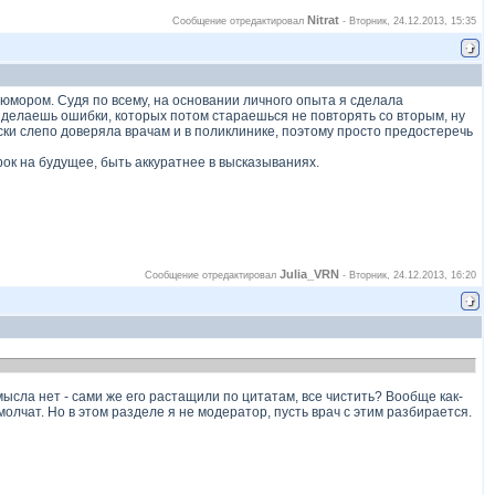
Nitrat
Сообщение отредактировал
-
Вторник, 24.12.2013, 15:35
 юмором. Судя по всему, на основании личного опыта я сделала
 делаешь ошибки, которых потом стараешься не повторять со вторым, ну
ески слепо доверяла врачам и в поликлинике, поэтому просто предостеречь
урок на будущее, быть аккуратнее в высказываниях.
Julia_VRN
Сообщение отредактировал
-
Вторник, 24.12.2013, 16:20
сла нет - сами же его растащили по цитатам, все чистить? Вообще как-
 молчат. Но в этом разделе я не модератор, пусть врач с этим разбирается.