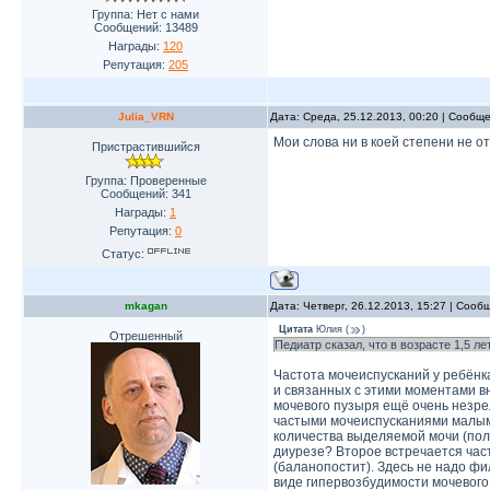
Группа: Нет с нами
Сообщений:
13489
Награды:
120
Репутация:
205
Julia_VRN
Дата: Среда, 25.12.2013, 00:20 | Сообщ
Мои слова ни в коей степени не о
Пристрастившийся
Группа: Проверенные
Сообщений:
341
Награды:
1
Репутация:
0
Статус:
mkagan
Дата: Четверг, 26.12.2013, 15:27 | Соо
Цитата
Юлия
(
)
Отрешенный
Педиатр сказал, что в возрасте 1,5 л
Частота мочеиспусканий у ребёнк
и связанных с этими моментами в
мочевого пузыря ещё очень незрел
частыми мочеиспусканиями малыми
количества выделяемой мочи (пол
диурезе? Второе встречается част
(баланопостит). Здесь не надо ф
виде гипервозбудимости мочевого