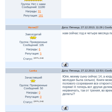
Группа: Нет с нами
Сообщений:
11180
Награды:
91
Репутация:
181
Натик27
Дата: Пятница, 27.12.2013, 11:28 | Соо
нам сейчас год и четыре месяца писи
Завсегдатай
Группа: Проверенные
Сообщений:
105
Награды:
6
Репутация:
5
Статус:
Lanka
Дата: Пятница, 27.12.2013, 12:53 | Соо
Юля, моему сыну сейчас 14, а ког
Зачастивший
молодая была сильно(. Книги может
полового созревания все откроетс
Группа: Проверенные
поряке! А теперь вот другая деле
Сообщений:
50
нервничать, так от трения, во врем
Награды:
0
делать!?
Репутация:
0
Статус: