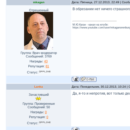
mkagan
Дата: Пятница, 27.12.2013, 22:49 | Соо
В обрезании нет ничего страшного
Отрешенный
М.Ю.Каган - канал на ютубе:
https://www.youtube.com/user/mkaganorenburg
Группа: Врач-модератор
Сообщений:
3769
Награды:
43
Репутация:
81
Статус:
Lanka
Дата: Понедельник, 30.12.2013, 10:24 
Да, я-то и непротив, вот только д
Зачастивший
Группа: Проверенные
Сообщений:
50
Награды:
0
Репутация:
0
Статус: