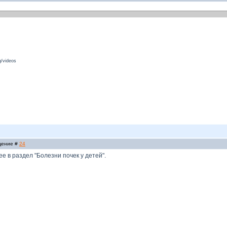
/videos
бщение #
24
е в раздел "Болезни почек у детей".