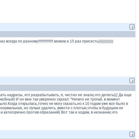
гда по разному!!!!!!!!!!!!!!!! можем и 15 раз присесть))))))))))))
ать надрезы, кто разрабытывать, я, честно не знала,что делать((( Да еще
койный) И он мне так уверенно сказал: "Ничего не трогай, в момент
ло.Когда открылась,точно не могу сказать,но к 10 годам уже все было в
о нормальная, но лучше удалить, вместе с плотью,чтобы в будущем не
й, и категорично против обрезаний( Вот так и ходим, в незнании,что