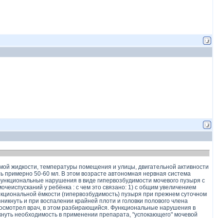
яемой жидкости, температуры помещения и улицы, двигательной активности
ь примерно 50-60 мл. В этом возрасте автономная нервная система
т функциональные нарушения в виде гипервозбудимости мочевого пузыря с
еиспусканий у ребёнка : с чем это связано: 1) с общим увеличением
нкциональной ёмкости (гипервозбудимость) пузыря при прежнем суточном
зникнуть и при воспалении крайней плоти и головки полового члена
 посмотрел врач, в этом разбирающийся. Функциональные нарушения в
икнуть необходимость в применении препарата, "успокающего" мочевой