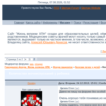
Пятница, 07.08.2026, 01:52
Приветствуем Вас
Гость
|
RSS
|
Sitemap-Forum
|
Sitemap-Website
Главная
|
Карта сайта
|
Информеры
|
Магазин
| |
Поиск
|
Регистрация
|
Вхо
Сайт "Жизнь вопреки ХПН" создан для образовательных целей, об
родственников. Медицинские советы врачей могут носить только самы
являются, выражают только их частное мнение, в том числе, возможно,
Владелец сайта,
Алексей Юрьевич Денисов
, не несет ответственности
[
Ле
2
Страница
2
из
2
«
1
Модератор форума:
,
мик
mkagan
Гемодиализ форум. Жизнь вопреки ХПН.
»
Форум пациентов
»
Болезни почек у детей
»
Ко
Количество мочеиспусканий у ребенка
Dzmitry
Дата: Вторник, 24.12.2013, 15:01 | Соо
Цитата
Юлия
(
)
Net-зависимый
Давно не пишу на форуме без особой 
Очень хорошо тебя понимаю,но не 
Цитата
Юлия
(
)
Очень надеюсь, что врачи мне все же