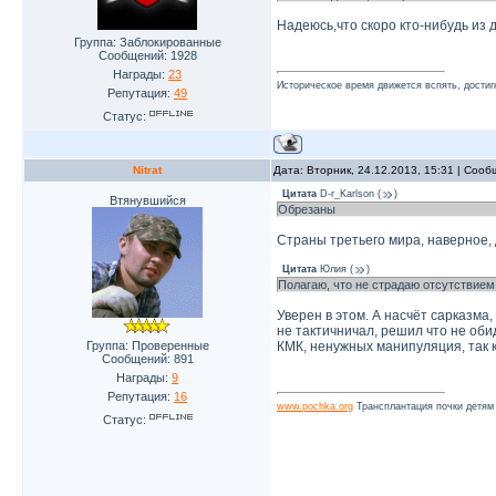
Надеюсь,что скоро кто-нибудь из 
Группа: Заблокированные
Сообщений:
1928
Награды:
23
Историческое время движется вспять, достиг
Репутация:
49
Статус:
Nitrat
Дата: Вторник, 24.12.2013, 15:31 | Соо
Цитата
D-r_Karlson
(
)
Втянувшийся
Обрезаны
Страны третьего мира, наверное, 
Цитата
Юлия
(
)
Полагаю, что не страдаю отсутствием
Уверен в этом. А насчёт сарказма,
не тактичничал, решил что не оби
Группа: Проверенные
КМК, ненужных манипуляция, так ка
Сообщений:
891
Награды:
9
Репутация:
16
www.pochka.org
Трансплантация почки детям
Статус: