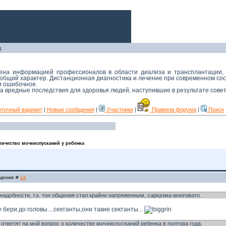
д
мена информацией профессионалов в области диализа и трансплантации,
й общий характер. Дистанционная диагностика и лечение при современном с
 и ошибочное.
 за вредные последствия для здоровья людей, наступившие в результате сове
нточный вариант
|
Новые сообщения
|
Участники
|
Правила форума
|
Поиск
личество мочеиспусканий у ребенка
бщение #
16
надобности, т.к. тон общения стал крайне напряженным, сарказма многовато.
бери до головы....сектанты,они такие сектанты...
 ответят на мой вопрос о количестве мочеиспусканий ребенка в полтора года.