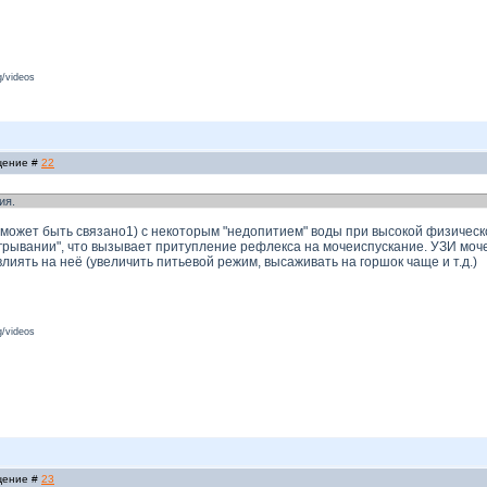
/videos
бщение #
22
ия.
 может быть связано1) с некоторым "недопитием" воды при высокой физическ
грывании", что вызывает притупление рефлекса на мочеиспускание. УЗИ моче
лиять на неё (увеличить питьевой режим, высаживать на горшок чаще и т.д.)
/videos
бщение #
23