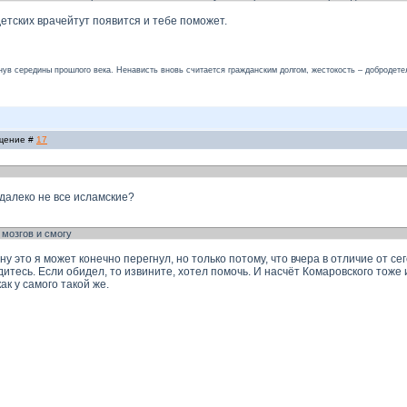
детских врачейтут появится и тебе поможет.
нув середины прошлого века. Ненависть вновь считается гражданским долгом, жестокость – добродете
бщение #
17
далеко не все исламские?
 мозгов и смогу
 ну это я может конечно перегнул, но только потому, что вчера в отличие от с
дитесь. Если обидел, то извините, хотел помочь. И насчёт Комаровского тоже 
к у самого такой же.