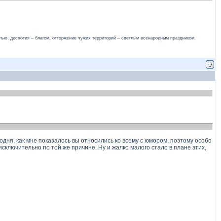
лью, деспотия – благом, отторжение чужих территорий – светлым всенародным праздником.
егодня, как мне показалось вы относились ко всему с юмором, поэтому особо
исключительно по той же причине. Ну и жалко малого стало в плане этих,