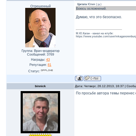
Цитата
Юлия
(
)
Отрешенный
Боюсь осложнений.
Думаю, что это безопасно.
М.Ю.Каган - канал на ютубе:
https://www.youtube.com/user/mkaganorenburg
Группа: Врач-модератор
Сообщений:
3769
Награды:
43
Репутация:
81
Статус:
binnick
Дата: Четверг, 26.12.2013, 16:37 | Соо
По просьбе автора темы перенес е