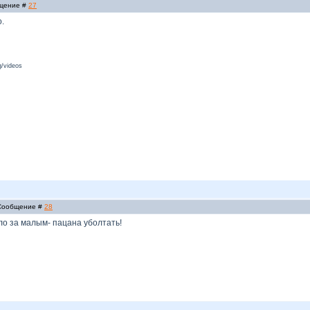
бщение #
27
.
/videos
| Сообщение #
28
ело за малым- пацана уболтать!