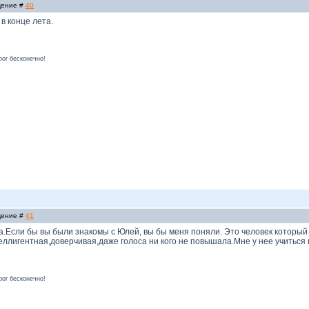
бщение #
40
в конце лета.
рог бесконечно!
бщение #
41
Если бы вы были знакомы с Юлей, вы бы меня поняли. Это человек который н
ллигентная,доверчивая,даже голоса ни кого не повышала.Мне у нее учиться и
рог бесконечно!