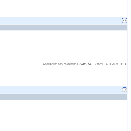
avava73
Сообщение отредактировал
-
Четверг, 24.11.2016, 11:14