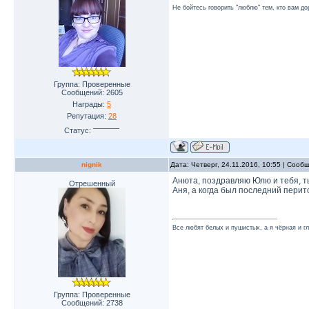
Не бойтесь говорить "люблю" тем, кто вам до
Группа: Проверенные
Сообщений:
2605
Награды:
5
Репутация:
28
Статус:
nignik
Дата: Четверг, 24.11.2016, 10:55 | Соо
Анюта, поздравляю Юлю и тебя, ты
Отрешенный
Аня, а когда был последний перит
Все любят белых и пушистых, а я чёрная и г
Группа: Проверенные
Сообщений:
2738