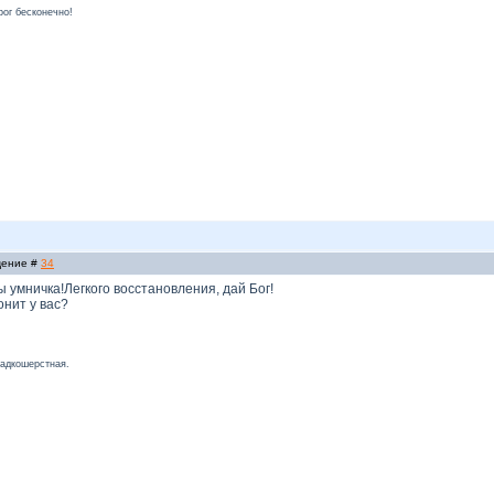
рог бесконечно!
бщение #
34
 умничка!Легкого восстановления, дай Бог!
онит у вас?
ладкошерстная.