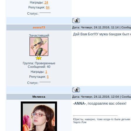
Награды:
24
Репутация:
84
Статус:
avava73
Дата: Четверг, 24.11.2016, 11:14 | Сооб
Дай Вам Бог!!!У мужа бандаж был 
Зачастивший
Группа: Проверенные
Сообщений:
40
Награды:
1
Репутация:
5
Статус:
Мелисса
Дата: Четверг, 24.11.2016, 12:04 | Соо
-ANNA-
, поздравляю вас обеих!
Юристы, наверно, тоже когда-то были детьми
Чарлз Лэм