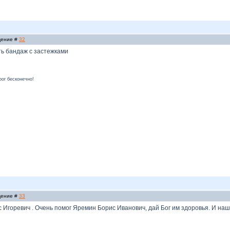
бщение #
32
ть бандаж с застежками
рог бесконечно!
бщение #
33
Игоревич . Очень помог Яремин Борис Иванович, дай Бог им здоровья. И на