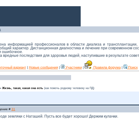
д
мена информацией профессионалов в области диализа и трансплантации,
й общий характер. Дистанционная диагностика и лечение при современном с
 и ошибочное.
 за вредные последствия для здоровья людей, наступившие в результате сове
нточный вариант
|
Новые сообщения
|
Участники
|
Правила форума
|
Поиск
»
Жизнь, такая, какая она есть
(как помочь родному человеку на ПД)
бщение #
31
оде земляки с Наташей. Пусть все будет хорошо! Держим кулачки.