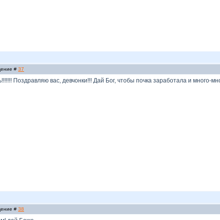
бщение #
37
!!!!!!! Поздравляю вас, девчонки!!! Дай Бог, чтобы почка заработала и много-много
бщение #
38