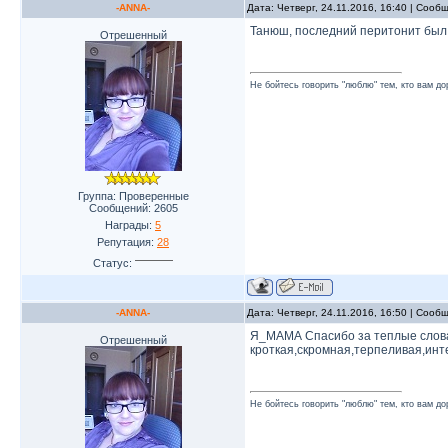
-ANNA-
Дата: Четверг, 24.11.2016, 16:40 | Соо
Танюш, последний перитонит был 
Отрешенный
Не бойтесь говорить "люблю" тем, кто вам до
Группа: Проверенные
Сообщений:
2605
Награды:
5
Репутация:
28
Статус:
-ANNA-
Дата: Четверг, 24.11.2016, 16:50 | Соо
Я_МАМА Спасибо за теплые слова.
Отрешенный
кроткая,скромная,терпеливая,инте
Не бойтесь говорить "люблю" тем, кто вам до