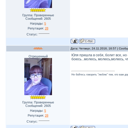
Группа: Проверенные
Сообщений:
2605
Награды:
5
Репутация:
28
Статус:
-ANNA-
Дата: Четверг, 24.11.2016, 16:57 | Соо
Юля пришла в себя, болит все, но
Отрешенный
боюсь...молюсь, молюсь,молюсь, ч
Не бойтесь говорить "люблю" тем, кто вам до
Группа: Проверенные
Сообщений:
2605
Награды:
5
Репутация:
28
Статус: