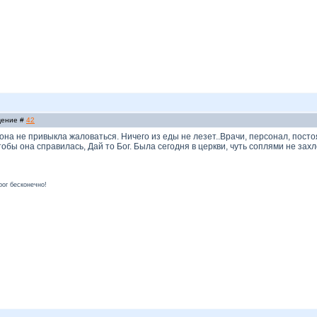
бщение #
42
 она не привыкла жаловаться. Ничего из еды не лезет..Врачи, персонал, пос
тобы она справилась, Дай то Бог. Была сегодня в церкви, чуть соплями не за
рог бесконечно!