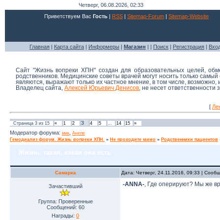
Четверг, 06.08.2026, 02:33
Приветствуем Вас
Гость
|
RSS
|
Sitemap-Forum
|
Sitemap-Website
Главная
|
Карта сайта
|
Информеры
|
Магазин
| |
Поиск
|
Регистрация
|
Вхо
Сайт "Жизнь вопреки ХПН" создан для образовательных целей, об
родственников. Медицинские советы врачей могут носить только самы
являются, выражают только их частное мнение, в том числе, возможно,
Владелец сайта,
Алексей Юрьевич Денисов
, не несет ответственности
[
Ле
3
Страница
3
из
15
«
1
2
4
5
…
14
15
»
Модератор форума:
,
мик
Анеле
Гемодиализ форум. Жизнь вопреки ХПН.
»
Не проходите мимо
»
Родственники пациентов
Жизнь, такая, какая она есть
Самарка
Дата: Четверг, 24.11.2016, 09:33 | Соо
-ANNA-
, Где оперируют? Мы же вр
Зачастивший
Группа: Проверенные
Сообщений:
60
Награды:
0