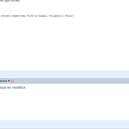
м! дай Боже
ье вполне совместимы. Если ты знаешь, что делать с болью"
бщение #
39
иши не теряйся.