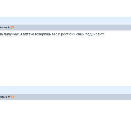
щение #
35
на липучках.В аптеке говоришь вес и рост,они сами подбирают.
бщение #
36