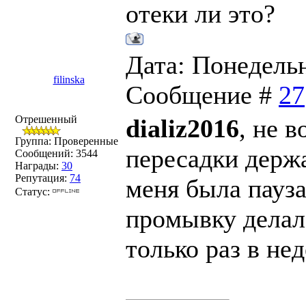
отеки ли это?
Дата: Понедельни
filinska
Сообщение #
27
Отрешенный
dializ2016
, не 
Группа: Проверенные
пересадки держа
Сообщений:
3544
Награды:
30
Репутация:
74
меня была пауза
Статус:
прoмывку делала
только раз в не