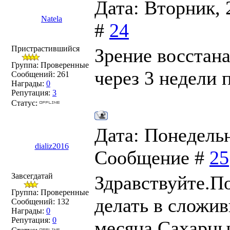
Дата: Вторник, 
Natela
#
24
Пристрастившийся
Зрение восстана
Группа: Проверенные
через 3 недели 
Сообщений:
261
Награды:
0
Репутация:
3
Статус:
Дата: Понедельни
dializ2016
Сообщение #
25
Завсегдатай
Здравствуйте.П
Группа: Проверенные
делать в сложи
Сообщений:
132
Награды:
0
Репутация:
0
месяца.Сахарный