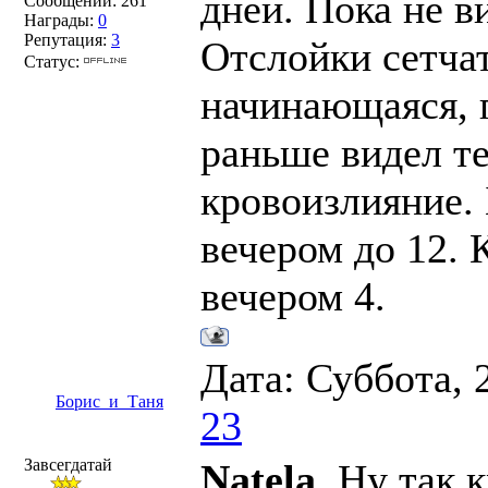
дней. Пока не в
Сообщений:
261
Награды:
0
Репутация:
3
Отслойки сетчат
Статус:
начинающаяся, 
раньше видел те
кровоизлияние. 
вечером до 12. 
вечером 4.
Дата: Суббота, 
Борис_и_Таня
23
Завсегдатай
Natela
, Ну так 