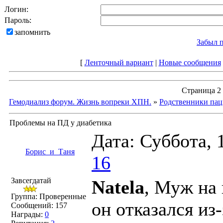
Логин:
Пароль:
запомнить
Забыл 
[
Ленточный вариант
|
Новые сообщения
Страница
2
Гемодиализ форум. Жизнь вопреки ХПН.
»
Родственники пац
Проблемы на ПД у диабетика
Дата: Суббота, 
Борис_и_Таня
16
Завсегдатай
Natela
, Муж на
Группа: Проверенные
он отказался из
Сообщений:
157
Награды:
0