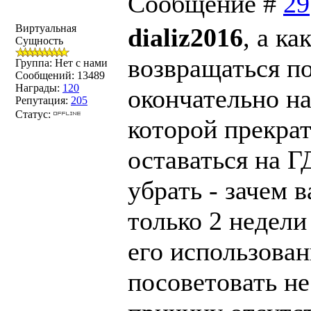
Сообщение #
29
Виртуальная
dializ2016
, а к
Сущность
возвращаться п
Группа: Нет с нами
Сообщений:
13489
Награды:
120
окончательно н
Репутация:
205
Статус:
которой прекрат
оставаться на Г
убрать - зачем 
только 2 недели
его использован
посоветовать н