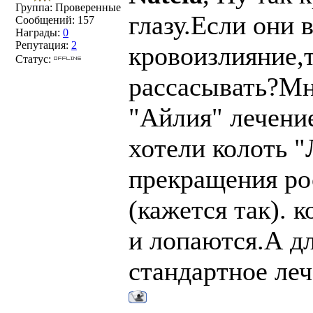
Группа: Проверенные
глазу.Если они 
Сообщений:
157
Награды:
0
Репутация:
2
кровоизлияние,
Статус:
рассасывать?Мн
"Айлия" лечение
хотели колоть "
прекращения ро
(кажется так). 
и лопаются.А д
стандартное леч