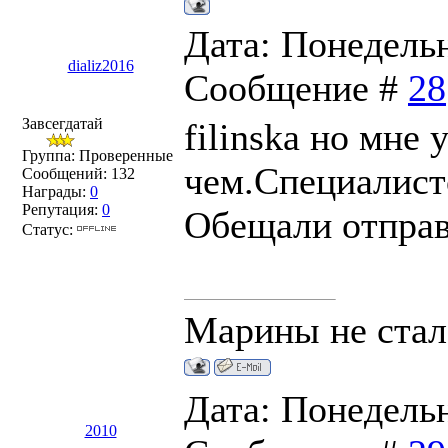
Дата: Понедельни
dializ2016
Сообщение #
28
Завсегдатай
filinska но мне
Группа: Проверенные
чем.Специалисто
Сообщений:
132
Награды:
0
Репутация:
0
Обещали отправи
Статус:
Марины не стало
Дата: Понедельни
2010