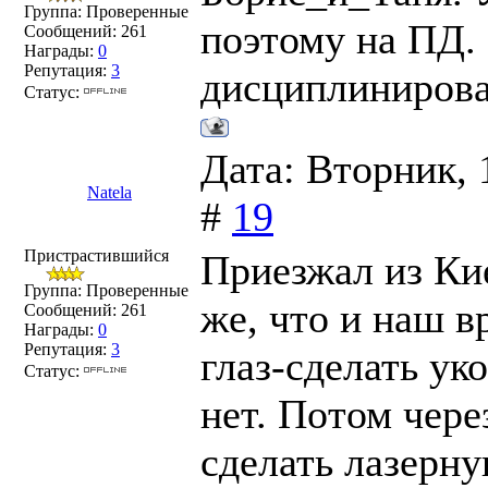
Группа: Проверенные
поэтому на ПД. 
Сообщений:
261
Награды:
0
Репутация:
3
дисциплинирова
Статус:
Дата: Вторник, 
Natela
#
19
Пристрастившийся
Приезжал из Ки
Группа: Проверенные
же, что и наш в
Сообщений:
261
Награды:
0
Репутация:
3
глаз-сделать ук
Статус:
нет. Потом чере
сделать лазерну