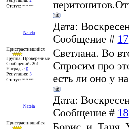
Репутация:
2
перитонитов.От
Статус:
Дата: Воскресень
Natela
Сообщение #
17
Пристрастившийся
Светлана. Во вт
Группа: Проверенные
Спросим про это
Сообщений:
261
Награды:
0
Репутация:
3
есть ли оно у на
Статус:
Дата: Воскресень
Natela
Сообщение #
18
Пристрастившийся
Борис_и_Таня. У