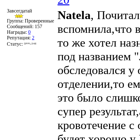
Завсегдатай
Natela
, Почита
Группа: Проверенные
вспомнила,что 
Сообщений:
157
Награды:
0
Репутация:
2
то же хотел наз
Статус:
под названием 
обследовался у
отделении,то ем
это было слишк
супер результат
кровотечение с 
будет хорошо у 