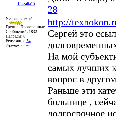
15azalia15
28
Net-зависимый
http://texnokon
Группа: Проверенные
Сергей это ссыл
Сообщений:
1832
Награды:
8
Репутация:
54
долговременны
Статус:
На мой субъекти
самых лучших к
вопрос в другом
Раньше эти кате
больнице , сейч
долгосрочное ис