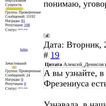
Виртуальная
понимаю, уговор
Сущность
Группа: Проверенные
Сообщений:
11192
Награды:
81
Репутация:
108
Статус:
Дата: Вторник, 
Iuliia
#
19
Зачастивший
Цитата
Алексей_Денисов
А вы узнайте, в
Группа: Проверенные
Сообщений:
24
Награды:
0
Фрезениуса ест
Репутация:
0
Статус:
Узнавала, в наш