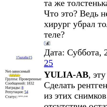
та же толстеньк
Что это? Ведь н
хирург убрал то
теле?
Дата: Суббота, 
15azalia15
25
Net-зависимый
YULIA-AB
, эт
Группа: Проверенные
Сделать рентге
Сообщений:
1832
Награды:
8
Репутация:
54
из этих снимков
Статус:
отсутствие оста