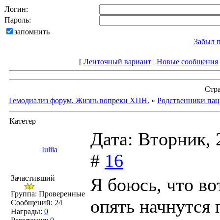
Логин:
Пароль:
запомнить
Забыл 
[
Ленточный вариант
|
Новые сообщения
Стр
Гемодиализ форум. Жизнь вопреки ХПН.
»
Родственники пац
Катетер
Дата: Вторник, 
Iuliia
#
16
Зачастивший
Я боюсь, что во
Группа: Проверенные
опять начнутся 
Сообщений:
24
Награды:
0