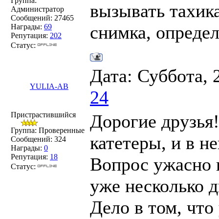
Группа:
вызывать тахика
Администратор
Сообщений:
27465
снимка, определ
Награды:
69
Репутация:
202
Статус:
Дата: Суббота, 
YULIA-AB
24
Пристрастившийся
Дорогие друзья
Группа: Проверенные
катетеры, и в не
Сообщений:
324
Награды:
0
Репутация:
18
Вопрос ужасно г
Статус:
уже несколько д
Дело в том, что