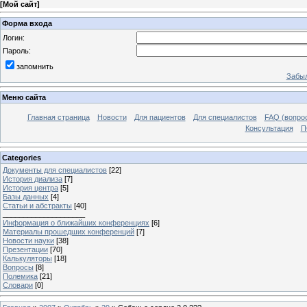
[
Мой сайт
]
Форма входа
Логин:
Пароль:
запомнить
Забыл
Меню сайта
Главная страница
Новости
Для пациентов
Для специалистов
FAQ (вопрос
Консультация
П
Categories
Документы для специалистов
[22]
История диализа
[7]
История центра
[5]
Базы данных
[4]
Статьи и абстракты
[40]
____________________
Информация о ближайших конференциях
[6]
Материалы прошедших конференций
[7]
Новости науки
[38]
Презентации
[70]
Калькуляторы
[18]
Вопросы
[8]
Полемика
[21]
Словари
[0]