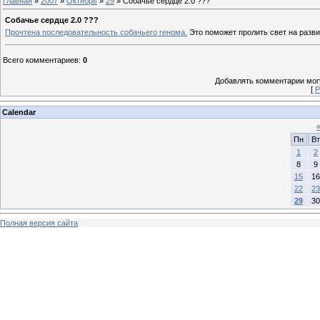
Главная
»
2007
»
Октябрь
»
29
» Собачье сердце 2.0 ???
Собачье сердце 2.0 ???
Прочтена последовательность собачьего генома.
Это поможет пролить свет на разви
Всего комментариев
:
0
Добавлять комментарии могу
[
Р
Calendar
Пн
Вт
1
2
8
9
15
16
22
23
29
30
Полная версия сайта