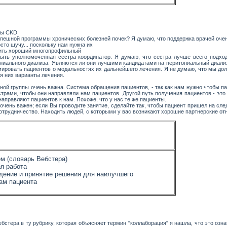
мы CKD
спешной программы хронических болезней почек? Я думаю, что поддержка врачей очень
осто шучу... поскольку нам нужна их
вить хороший многопрофильный
быть уполномоченная сестра-координатор. Я думаю, что сестра лучше всего подх
ниального диализа. Являются ли они лучшими кандидатами на перитониальный диализ, 
ировать пациентов о модальностях их дальнейшего лечения. Я не думаю, что мы дол
я них варианты лечения.
ой группы очень важна. Система обращения пациентов, - так как нам нужно чтобы п
трами, чтобы они направляли нам пациентов. Другой путь получения пациентов - э
аправляют пациентов к нам. Похоже, что у нас те же пациенты.
очень важен; если Вы проводите занятие, сделайте так, чтобы пациент пришел на с
сотрудничество. Находить людей, с которыми у вас возникают хорошие партнерские от
ом (словарь Вебстера)
я работа
ение и принятие решения для наилучшего
ам пациента
ебстера в ту рубрику, которая объясняет термин "коллаборация" я нашла, что это озн