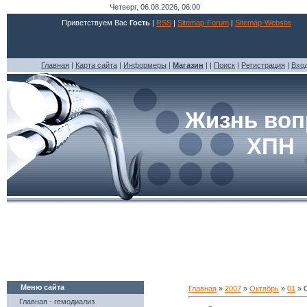
Четверг, 06.08.2026, 06:00
Приветствуем Вас
Гость
|
RSS
|
Sitemap-Forum
|
Sitemap-Website
Главная
|
Карта сайта
|
Информеры
|
Магазин
| |
Поиск
|
Регистрация
|
Вхо
Жизнь воп
ХПН
Меню сайта
Главная
»
2007
»
Октябрь
»
01
» С
Главная - гемодиализ