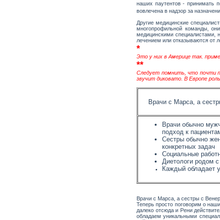
наших паутентов - принимать п
вовлечена в надзор за назначен
Другие медицинские специалист
многопрофильной команды, они
медицинскими специалистами, н
лечением или отказываются от ле
*
Это у них в Америце так. приме
**
Следует помнить, что почти п
звучит диковато. В Европе роль
Врачи с Марса, а сестр
Врачи обычно мужч
подход к пациента
Сестры обычно жен
конкретных задач
Социальные работн
Диетологи родом с
Каждый обладает у
Врачи с Марса, а сестры с Вене
Теперь просто поговорим о наши
далеко отсюда и Рени действите
обладаем уникальными специаль