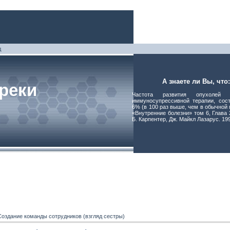
д
А знаете ли Вы, что:
реки
Частота развития опухолей
иммуносупрессивной терапии, сос
6% (в 100 раз выше, чем в обычной 
«Внутренние болезни» том 6, Глава 
Б. Карпентер, Дж. Майкл Лазарус. 199
оздание команды сотрудников (взгляд сестры)