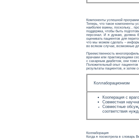
Компоненты успешной програм
Теперь, что такое компоненты у
наиболее важны, поскольку... пр
поддержка, чтобы быть подгото
персонал. И я думаю, должна 
оценивать пациентов для перито
что мы можем сделать – информ
во всяком случае, возможные дл
Преемственность многопрофильн
врачами или практикующими сес
с сахарным диабетом, они тоже н
Положительный опыт пациентов 
результаты пациентов, и затем 
Коллаборационизм
Кооперация с враг
Совместная научна
Совместные обсужд
соответствия нужд
Коллаборация
Когда я посмотрела в словарь В