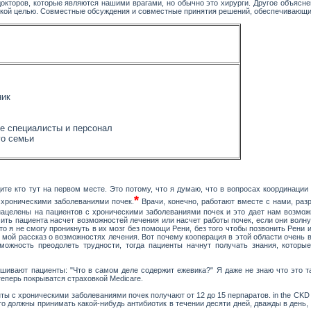
докторов, которые являются нашими врагами, но обычно это хирурги. Другое объясне
ской целью. Совместные обсуждения и совместные принятия решений, обеспечивающи
ник
е специалисты и персонал
го семьи
дите кто тут на первом месте. Это потому, что я думаю, что в вопросах координац
*
 хроническими заболеваниями почек.
Врачи, конечно, работают вместе с нами, раз
о нацелены на пациентов с хроническими заболеваниями почек и это дает нам возмо
чить пациента насчет возможностей лечения или насчет работы почек, если они волнуют
то я не смогу проникнуть в их мозг без помощи Рени, без того чтобы позвонить Рени 
мой рассказ о возможностях лечения. Вот почему кооперация в этой области очень важ
зможность преодолеть трудности, тогда пациенты начнут получать знания, котор
ашивают пациенты: "Что в самом деле содержит ежевика?" Я даже не знаю что это т
] теперь покрыватся страховкой Medicare.
 с хроническими заболеваниями почек получают от 12 до 15 перпаратов. in the CKD pop
о должны принимать какой-нибудь антибиотик в течении десяти дней, дважды в день, э