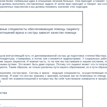
ачей более глобальные идеи в отношении лечения больных. Они приходят и говорят: я
ни должны выполнить поставленные задачи. И затем врач приходит и говорит: мы хоти
 с различных перспектив и мы должны понимать значение этих подходов.
овные специалисты обеспечивающие помощь пациенту
оотншений врача и сестры зависит качество помощи
ошла впечатляющий путь от дипломированной сестры до подготовки степени Мастера. У
Резидентура, стажировка, и потом они становятся ординаторами. У социальных рабо
чим наших пациентов. И важная часть, то на чем мы настаиваем в нашем послании, то
ными путями. Это может быть даже хорошо. Потому что пациент может что-то получить
иента. Таким образом, не только различны пути нашего образования, но и пути образ
ошениях сестра-врач. Сестры и врачи - ведущие специалисты, осуществляющие по
ентам. Я знаю что все вы знакомы с врачами, которым как ни позвонишь по поводу п
ь такой тип взаимоотношений в которых мы бы себя чувствовали комфортно в процес
й.
ества
ь