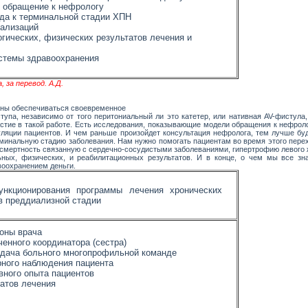
 обращение к нефрологу
да к терминальной стадии ХПН
тализаций
гических, физических результатов лечения и
стемы здравоохранения
, за перевод. А.Д.
олжны обеспечиваться своевременное
упа, независимо от того перитониальный ли это катетер, или нативная AV-фистула,
стие в такой работе. Есть исследования, показывающие модели обращения к нефроло
уляции пациентов. И чем раньше произойдет консультация нефролога, тем лучше буд
рминальную стадию заболевания. Нам нужно помогать пациентам во время этого пере
и смертность связанную с сердечно-сосудистыми заболеваниями, гипертрофию левого
ных, физических, и реабилитационных результатов. И в конце, о чем мы все зн
оохранением деньги.
ункционирования программы лечения хронических
в преддиализной стадии
оны врача
енного координатора (сестра)
едача больного многопрофильной команде
ного наблюдения пациента
вного опыта пациентов
атов лечения