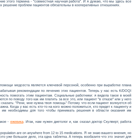
ние этого термина - "совместная научная работа". И я думаю, что мы здесь все
х решение проблем пациентов обязательны в кооперативных отношениях.
ии помощи медсеста является ключевой персоной, особенно при выработке плана
рабатывая рекомендации по лечению этих пациентов. Теперь у нас есть K/DOQI
жность помогать этим пациентам. Социальные работники: я видела такое в моей
ся по поводу того как им платить за все это, или пациент "в отказе" или у него
и сказать: "Рени, мне нужна твоя помощь" Потому что если пациент волнуется об
на. Когда у вас есть кто-то на кого можно положиться, кто придет к пациенту и
ые им необходимы для того чтобы принимать решения в области оказания им
акое -
ежевика
. Итак, нам нужен диетолог и, как сказал доктор Скулверт, работа
ulation are on anywhere from 12 to 15 medications. Я не знаю вашего мнения, но
то уже большое дело, эта одна таблетка. А теперь вообазите что это значит для