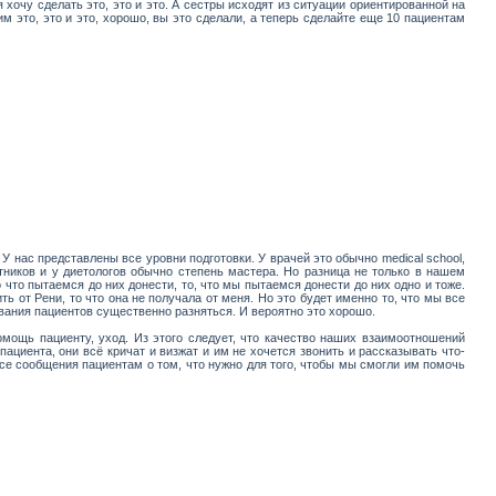
 хочу сделать это, это и это. А сестры исходят из ситуации ориентированной на
м это, это и это, хорошо, вы это сделали, а теперь сделайте еще 10 пациентам
 нас представлены все уровни подготовки. У врачей это обычно medical school,
тников и у диетологов обычно степень мастера. Но разница не только в нашем
 что пытаемся до них донести, то, что мы пытаемся донести до них одно и тоже.
 от Рени, то что она не получала от меня. Но это будет именно то, что мы все
ования пациентов существенно разняться. И вероятно это хорошо.
мощь пациенту, уход. Из этого следует, что качество наших взаимоотношений
ациента, они всё кричат и визжат и им не хочется звонить и рассказывать что-
се сообщения пациентам о том, что нужно для того, чтобы мы смогли им помочь