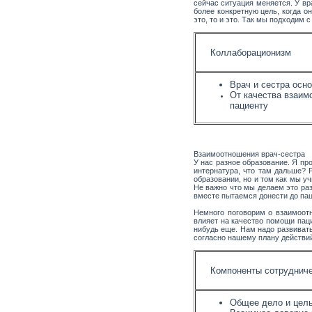
сейчас ситуация меняется. У вр
более конкретную цель, когда о
это, то и это. Так мы подходим
Коллаборационизм
Врач и сестра осн
От качества взаим
пациенту
Взаимоотношения врач-сестра
У нас разное образование. Я пр
интернатура, что там дальше? 
образовании, но и том как мы у
Не важно что мы делаем это раз
вместе пытаемся донести до пац
Немного поговорим о взаимоотн
влияет на качество помощи паци
нибудь еще. Нам надо развиват
согласно нашему плану действи
Компоненты сотруднич
Общее дело и цел