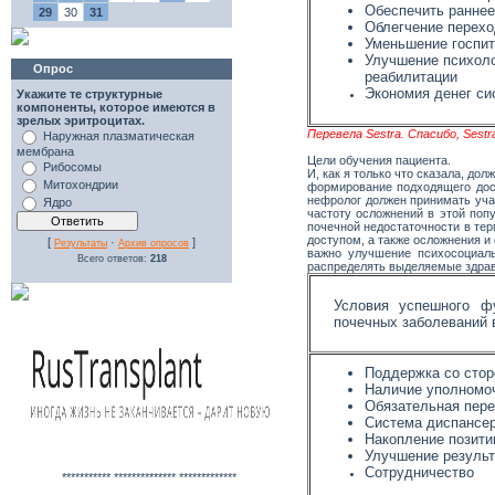
Обеспечить раннее
29
30
31
Облегчение перехо
Уменьшение госпи
Улучшение психоло
Опрос
реабилитации
Экономия денег си
Укажите те структурные
компоненты, которое имеются в
зрелых эритроцитах.
Перевела Sestra. Спасибо, Sestra
Наружная плазматическая
мембрана
Цели обучения пациента.
Рибосомы
И, как я только что сказала, д
Митохондрии
формирование подходящего дост
нефролог должен принимать уча
Ядро
частоту осложнений в этой поп
почечной недостаточности в те
доступом, а также осложнения 
[
·
]
Результаты
Архив опросов
важно улучшение психосоциаль
Всего ответов:
218
распределять выделяемые здрав
Условия успешного ф
почечных заболеваний 
Поддержка со стор
Наличие уполномоч
Обязательная пер
Система диспансер
Накопление позити
Улучшение результ
Сотрудничество
*********** ************** *************