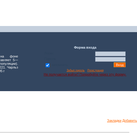
Форма входа
Логин:
 на фоне
Пароль:
тавляет 5—
популяции).
запомнить
221. Чарльз
Забыл пароль
·
Регистрация
5 г
Не получается войти? Попробуйте через эту форму.
Закладки
Добавить