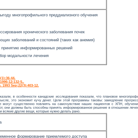
выгоду многопрофильного преддиализного обучения
ссирования хронического заболевания почек
ющих заболеваний и состояний (таких как анемия)
а принятию информированных решений
бор модальности лечения
(1):36-44.
 1996;12:132-5..
. 1993 Sep;22(3):403-12.
азали, в особенности канадские исследования показали, что плановое многопроф
ысле, это экономит кучу денег. Цели этой программы таковы: замедление прогрес
ые могут существенно повлиять на самочувствие наших пациентов с ХПН, обучен
т, они должны быть способны принять информированное решение в отношении лече
и всякие другие вещи, которые нужно делать рано.
а
ременное формирование приемлемого доступа