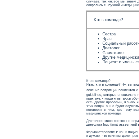
случаев, так как все мы знаем 
собрались с научной и медицин
Кто в команде?
Сестра
Врач
Социальный работ
Диетолог
Фармаколог
Другие медицински
Пациент и члены е
Кто в команде?
Итак, кто в команде? Ну, вы ви
лечения популяции пациентов с
guidelines, которые специальн
практике, - когда я пытаюсь обу
есть другие проблемы, я знаю, ч
этих вещах он не будет слушать 
поговорит с ним, даст ему во
медицинской помощи.
Диетологи, меня постоянно спр
диетолога [nutritional assesment
Фармакотерапевты: наши пациенты
я думаю, что если вы даже прост