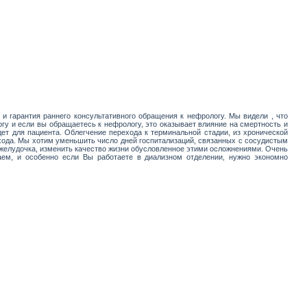
 и гарантия раннего консультативного обращения к нефрологу. Мы видели , что
гу и если вы обращаетесь к нефрологу, это оказывает влияние на смертность и
ет для пациента. Облегчение перехода к терминальной стадии, из хронической
хода. Мы хотим уменьшить число дней госпитализаций, связанных с сосудистым
 желудочка, изменить качество жизни обусловленное этими осложнениями. Очень
аем, и особенно если Вы работаете в диализном отделении, нужно экономно