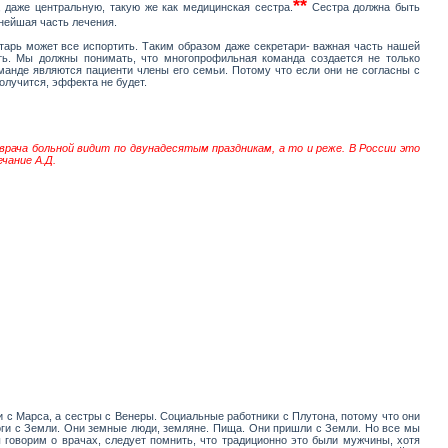
**
 даже центральную, такую же как медицинская сестра.
Сестра должна быть
жнейшая часть лечения.
арь может все испортить. Таким образом даже секретари- важная часть нашей
ть. Мы должны понимать, что многопрофильная команда создается не только
анде являются пациенти члены его семьи. Потому что если они не согласны с
олучится, эффекта не будет.
рача больной видит по двунадесятым праздникам, а то и реже. В России это
чание А.Д.
и с Марса, а сестры с Венеры. Социальные работники с Плутона, потому что они
логи с Земли. Они земные люди, земляне. Пища. Они пришли с Земли. Но все мы
говорим о врачах, следует помнить, что традиционно это были мужчины, хотя