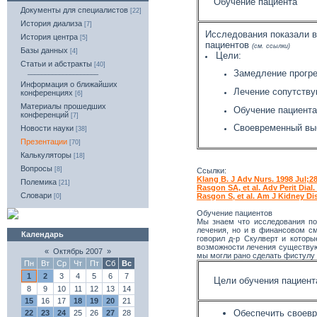
Обучение пациента
Документы для специалистов
[22]
История диализа
[7]
Исследования показали 
История центра
[5]
пациентов
(см. ссылки)
Базы данных
[4]
Цели:
Статьи и абстракты
[40]
____________________
Замедление прогре
Информация о ближайших
Лечение сопутству
конференциях
[6]
Материалы прошедших
Обучение пациент
конференций
[7]
Своевременный вы
Новости науки
[38]
Презентации
[70]
Калькуляторы
[18]
Вопросы
[8]
Ссылки:
Klang B. J Adv Nurs. 1998 Jul;28
Полемика
[21]
Rasgon SA, et al. Adv Perit Dial.
Словари
Rasgon S, et al. Am J Kidney Dis
[0]
Обучение пациентов
Мы знаем что исследования пок
лечения, но и в финансовом см
Календарь
говорил д-р Скулверт и котор
возможности лечения существую
«
Октябрь 2007
»
мы могли рано сделать фистулу 
Пн
Вт
Ср
Чт
Пт
Сб
Вс
1
2
3
4
5
6
7
Цели обучения пациент
8
9
10
11
12
13
14
15
16
17
18
19
20
21
Обеспечить своев
22
23
24
25
26
27
28