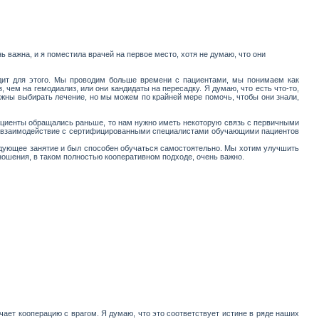
 важна, и я поместила врачей на первое место, хотя не думаю, что они
одит для этого. Мы проводим больше времени с пациентами, мы понимаем как
чем на гемодиализ, или они кандидаты на пересадку. Я думаю, что есть что-то,
жны выбирать лечение, но мы можем по крайней мере помочь, чтобы они знали,
ациенты обращались раньше, то нам нужно иметь некоторую связь с первичными
то взаимодействие с сертифицированными специалистами обучающими пациентов
ледующее занятие и был способен обучаться самостоятельно. Мы хотим улучшить
ношения, в таком полностью кооперативном подходе, очень важно.
ачает кооперацию с врагом. Я думаю, что это соответствует истине в ряде наших