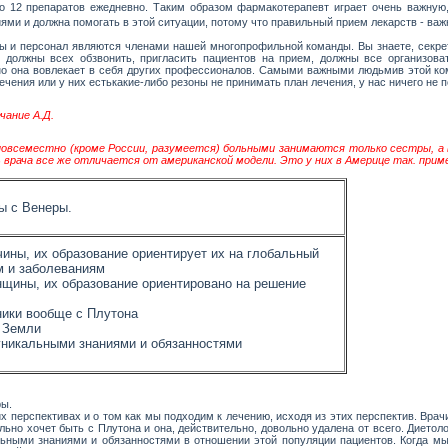
о 12 препаратов ежедневно. Таким образом фармакотерапевт играет очень важную,
иями и должна помогать в этой ситуации, потому что правильный прием лекарств - ва
ы и персонал являются членами нашей многопрофильной команды. Вы знаете, секрет
 должны всех обзвонить, пригласить пациентов на прием, должны все организова
о она вовлекает в себя других профессионалов. Самыми важными людьмив этой ком
чения или у них естькакие-либо резоны не принимать план лечения, у нас ничего не п
чание А.Д.
овсеместно (кроме России, разумеется) больными занимаются только сестры, а в
 врача все же отличается от американской модели. Это у них в Америце так. приме
ы с Венеры.
ины, их образование ориентирует их на глобальный
м и заболеваниям
щины, их образование ориентировано на решение
ики вообще с Плутона
 Земли
никальными знаниями и обязанностями
ры.
х перспективах и о том как мы подходим к лечению, исходя из этих перспектив. Врач
льно хочет быть с Плутона и она, действительно, довольно удалена от всего. Дието
ными знаниями и обязанностями в отношении этой популяции пациентов. Когда мы 