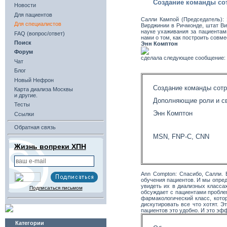
Создание команды сот
Новости
Для пациентов
Салли Кампой (Председатель):
Для специалистов
Вирджинии в Ричмонде, штат Ви
науке ухаживания за пациентами
FAQ (вопрос/ответ)
нами о том, как построить совм
Поиск
Энн Комптон
Форум
сделала следующее сообщение:
Чат
Блог
Новый Нефрон
Создание команды сот
Карта диализа Москвы
и другие.
Дополняющие роли и с
Тесты
Энн Комптон
Ссылки
Обратная связь
MSN, FNP-C, CNN
Жизнь вопреки ХПН
Ann Compton: Спасибо, Салли. В
обучения пациентов. И мы опред
увидеть их в диализных класса
Подписаться письмом
обсуждает с пациентами пробле
фармакологический класс, кото
дискутировать все что хотят. Э
пациентов это удобно. И это эф
Категории