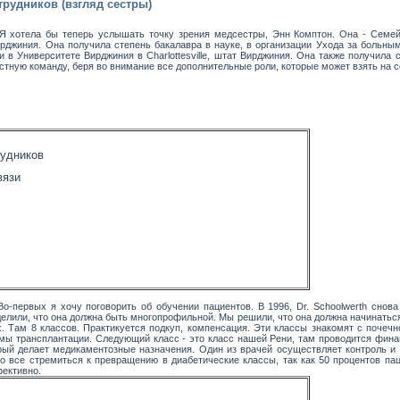
рудников (взгляд сестры)
 Я хотела бы теперь услышать точку зрения медсестры, Энн Комптон. Она - Семе
рджиния. Она получила степень бакалавра в науке, в организации Ухода за больным
 в Университете Вирджиния в Charlottesville, штат Вирджиния. Она также получила 
естную команду, беря во внимание все дополнительные роли, которые может взять на 
рудников
вязи
о-первых я хочу поговорить об обучении пациентов. В 1996, Dr. Schoolwerth снова п
елили, что она должна быть многопрофильной. Мы решили, что она должна начинаться 
х. Там 8 классов. Практикуется подкуп, компенсация. Эти классы знакомят с почеч
мы трансплантации. Следующий класс - это класс нашей Рени, там проводится финан
рый делает медикаментозные назначения. Один из врачей осуществляет контроль и у
то все стремиться к превращению в диабетические классы, так как 50 процентов пац
фективно.