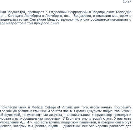
15:27
йная Медсестра, преподаёт в Отделении Нефрологии в Медицинском Колледже
и, в Колледже Линчберга в Линчберге, штат Вирджиния, и является мастером в
свидетельство как Семейная Медсестра-практик, и она собирается поговорить с
себя медсестра в том процессе. Энн?
ригласил меня в Medical College of Virginia для того, чтобы начать программу
за час до развития клиники. И за этот час мы должны,"купить" пациентов, чтобы
ной функцией, возможностями диализа, трансплантации; координатор приходит и
совая и психосоциальная коррекция. У Кэси диетологический класс. У нас есть
правление АД. И у нас есть группа поддержки пациентов, в которой они могут
иентов, которых мы, ребята, видим, - диабетики. Все это хорошо работает, для